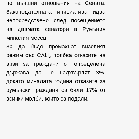
по външни отношения на Сената.
Законодателната инициатива идва
непосредствено след посещението
на двамата сенатори в Румъния
миналия месец.
За да бъде премахнат визовият
режим със САЩ, трябва отказите на
визи за граждани от определена
държава да не надхвърлят 3%,
докато миналата година отказите за
румънски граждани са били 17% от
всички молби, които са подали.