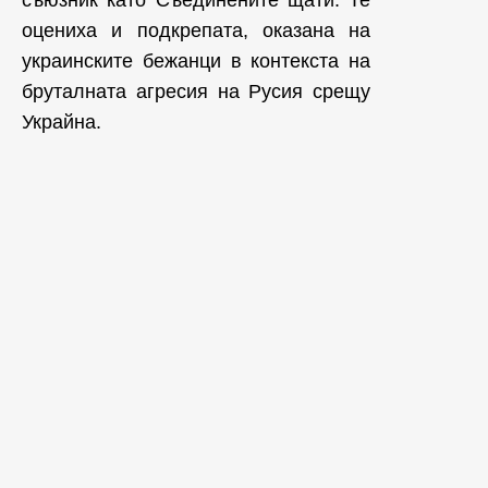
съюзник като Съединените щати. Те
оцениха и подкрепата, оказана на
украинските бежанци в контекста на
бруталната агресия на Русия срещу
Украйна.