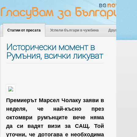
Статии от пресата
Успели българи в чужбина
Други
Исторически момент в
Румъния, всички ликуват
Премиерът Марсел Чолаку заяви в
неделя, че най-късно през
октомври румънците вече няма
да си вадят визи за САЩ. Той
уточни, че дотогава е необходима