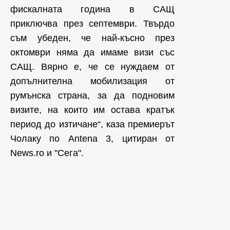
фискалната година в САЩ
приключва през септември. Твърдо
съм убеден, че най-късно през
октомври няма да имаме визи със
САЩ. Вярно е, че се нуждаем от
допълнителна мобилизация от
румънска страна, за да подновим
визите, на които им остава кратък
период до изтичане“, каза премиерът
Чолаку по Antena 3, цитиран от
News.ro и "Сега".