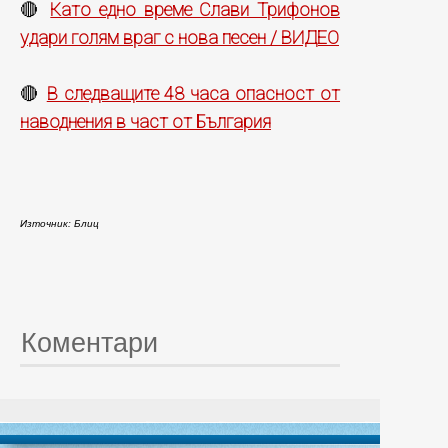
Като едно време Слави Трифонов
🔴
удари голям враг с нова песен / ВИДЕО
В следващите 48 часа опасност от
🔴
наводнения в част от България
Източник: Блиц
Коментари