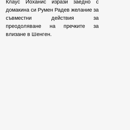
Клаус Йоханис изрази заедно с
домакина си Румен Радев желание за
съвместни действия за
преодоляване на пречките за
влизане в Шенген.