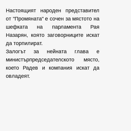
Настоящият народен представител
от "Промяната" е сочен за мястото на
шефката на парламента Рая
Назарян, която заговорниците искат
да торпилират.
Залогът за нейната глава е
министърпредседателското място,
което Радев и компания искат да
овладеят.