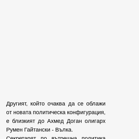
Другият, който очаква да се облажи
от новата политическа конфигурация,
е близкият до Ахмед Доган олигарх
Румен Гайтански - Вълка.
Секретарят по вътрешна политика