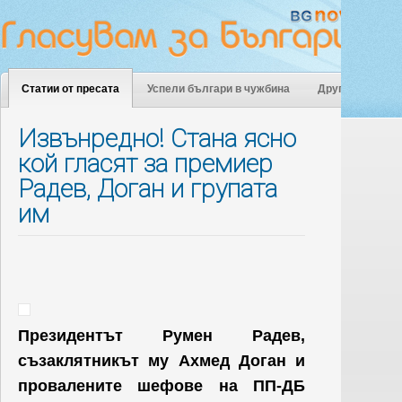
Статии от пресата
Успели българи в чужбина
Други
Извънредно! Стана ясно
кой гласят за премиер
Радев, Доган и групата
им
Президентът Румен Радев,
съзаклятникът му Ахмед Доган и
провалените шефове на ПП-ДБ