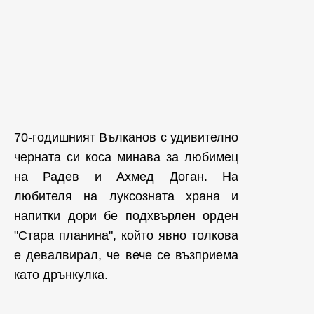
70-годишният Вълканов с удивително
черната си коса минава за любимец
на Радев и Ахмед Доган. На
любителя на луксозната храна и
напитки дори бе подхвърлен орден
"Стара планина", който явно толкова
е девалвирал, че вече се възприема
като дрънкулка.