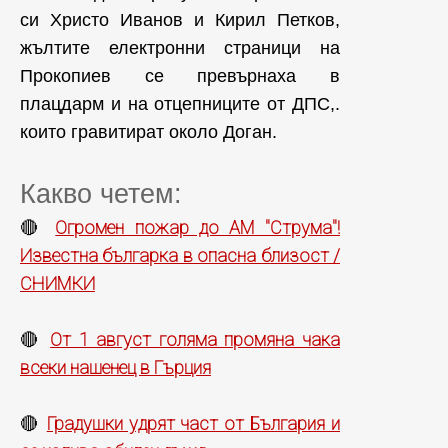
си Христо Иванов и Кирил Петков,
жълтите електронни страници на
Прокопиев се превърнаха в
плацдарм и на отцепниците от ДПС,.
които гравитират около Доган.
Какво четем:
Огромен пожар до АМ "Струма"!
🔴
Известна българка в опасна близост /
СНИМКИ
От 1 август голяма промяна чака
🔴
всеки нашенец в Гърция
Градушки удрят част от България и
🔴