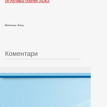
се излива обилен дъжд
Източник: Блиц
Коментари
© 20