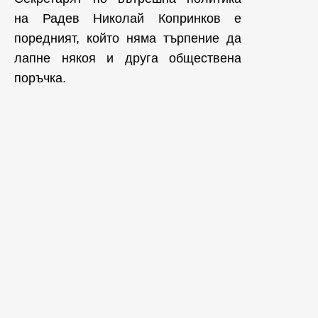
на Радев Николай Копринков е
поредният, който няма търпение да
лапне някоя и друга обществена
поръчка.