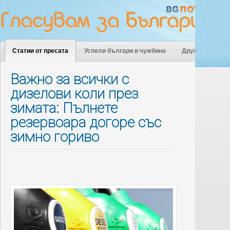
Статии от пресата
Успели българи в чужбина
Други
Важно за всички с
дизелови коли през
зимата: Пълнете
резервоара догоре със
зимно гориво