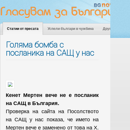
Статии от пресата
Успели българи в чужбина
Други
Голяма бомба с
посланика на САЩ у нас
Кенет Мертен вече не е посланик
на САЩ в България.
Проверка на сайта на Посолството
на САЩ у нас показа, че името на
Мертен вече е заменено от това на Х.