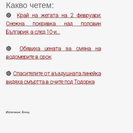
Какво четем:
Край на жегата на 2 февруари:
🔴
Снежна покривка над половин
България, а след 10-и...
Обявиха цената за смяна на
🔴
водомерите в срок
Спасителите от въздушната линейка
🔴
видяха смъртта в очите под Тодорка
Източник: Блиц