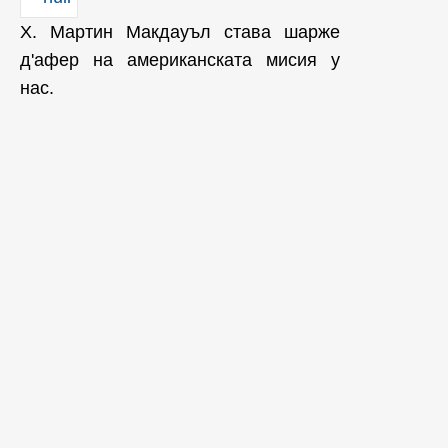
Х. Мартин Макдауъл става шарже
д'афер на американската мисия у
нас.