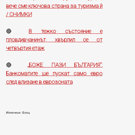
вече сме ключова страна за туризма й
/ СНИМКИ
В тежко състояние е
🔴
пловдивчанинът, хвърлил се от
четвъртия етаж
„БОЖЕ ПАЗИ БЪЛГАРИЯ“:
🔴
Банкоматите ще пускат само евро
след влизане в еврозоната
Източник: Блиц