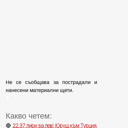
Не се съобщава за пострадали и
нанесени материални щети.
Какво четем:
22.37 лири за лев! Юруш към Турция,
🔴