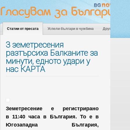
Статии от пресата
Успели българи в чужбина
Други
3 земетресения
разтърсиха Балканите за
минути, едното удари у
нас КАРТА
Земетресение е регистрирано
в 11:40 часа в България. То е в
Югозападна България,