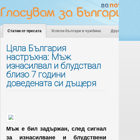
Статии от пресата
Успели българи в чужбина
Други
Цяла България
настръхна: Мъж
изнасилвал и блудствал
близо 7 години
доведената си дъщеря
Мъж е бил задържан, след сигнал
за изнасилване и блудствени