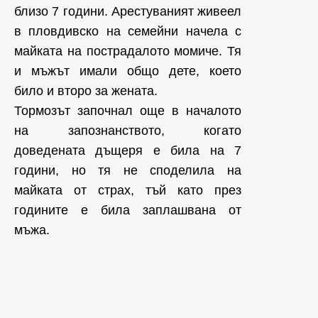
близо 7 години. Арестуваният живеел
в пловдивско на семейни начела с
майката на пострадалото момиче. Тя
и мъжът имали общо дете, което
било и второ за жената.
Тормозът започнал още в началото
на запознанството, когато
доведената дъщеря е била на 7
години, но тя не споделила на
майката от страх, тъй като през
годините е била заплашвана от
мъжа.