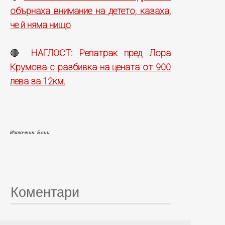
обърнаха внимание на детето, казаха,
че й няма нищо
НАГЛОСТ: Репатрак пред Лора
🔴
Крумова с разбивка на цената от 900
лева за 12км.
Източник: Блиц
Коментари