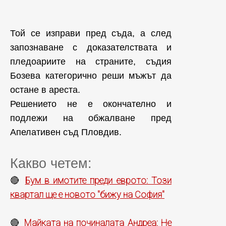
Той се изправи пред съда, а след
запознаване с доказателствата и
пледоариите на страните, съдия
Бозева категорично реши мъжът да
остане в ареста.
Решението не е окончателно и
подлежи на обжалване пред
Апелативен съд Пловдив.
Какво четем:
Бум в имотите преди еврото: Този
🔴
квартал ще е новото "бижу на София"
Майката на починалата Андреа: Не
🔴