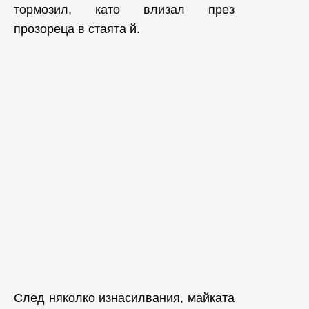
тормозил, като влизал през
прозореца в стаята й.
След няколко изнасилвания, майката