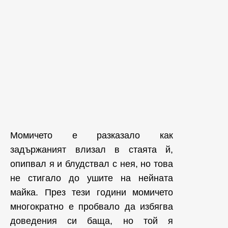
Момичето е разказало как
задържаният влизал в стаята й,
опипвал я и блудствал с нея, но това
не стигало до ушите на нейната
майка. През тези години момичето
многократно е пробвало да избягва
доведения си баща, но той я