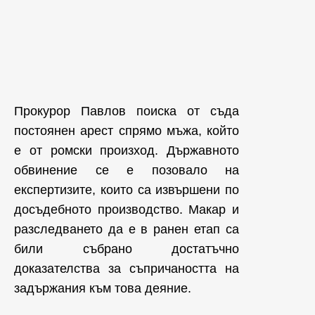
Прокурор Павлов поиска от съда
постоянен арест спрямо мъжа, който
е от ромски произход. Държавното
обвинение се е позовало на
експертизите, които са извършени по
досъдебното производство. Макар и
разследването да е в ранен етап са
били събрано достатъчно
доказателства за съпричаността на
задържания към това деяние.