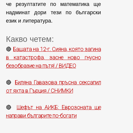
че резултатите по математика ще
надминат дори тези по български
език и литература.
Какво четем:
Бащата на 12-г. Сияна, която загина
🔴
в катастрофа, засне ново гнусно
безобразие на пътя! / ВИДЕО
Биляна Гавазова пръсна сексапил
🔴
от яхта в Гърция / СНИМКИ
Шефът на АИКБ: Еврозоната ще
🔴
направи българите по-богати