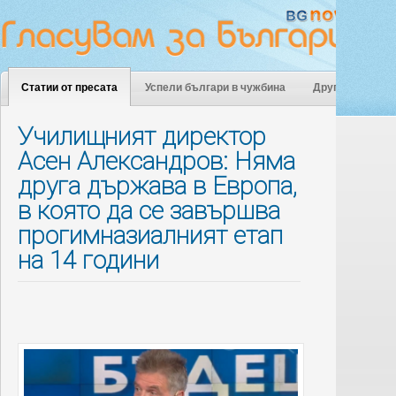
Статии от пресата
Успели българи в чужбина
Други
Училищният директор
Асен Александров: Няма
друга държава в Европа,
в която да се завършва
прогимназиалният етап
на 14 години