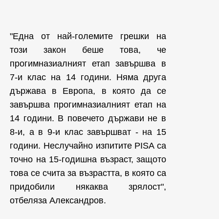
"Една от най-големите грешки на
този закон беше това, че
прогимназиалният етап завършва в
7-и клас на 14 години. Няма друга
държава в Европа, в която да се
завършва прогимназиалният етап на
14 години. В повечето държави не в
8-и, а в 9-и клас завършват - на 15
години. Неслучайно изпитите PISA са
точно на 15-годишна възраст, защото
това се счита за възрастта, в която са
придобили някаква зрялост",
отбеляза Александров.