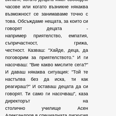
часове или когато възникне някаква
възможност се занимаваме точно с
това. Обсъждаме нещата, за които си
говорят децата -
например приятелство, емпатия,
съпричастност, грижа,
честност. Казваш: "Хайде, деца, да
поговорим за приятелството." И ги
насочваш: "Вие какво мислите сега?"
И даваш някаква ситуация: "Той те
настъпва без да иска, ти как
реагираш?" И оставаш децата да си
говорят. Ти само ги насочваш", каза
директорът на
столично училище Асен
Александров в специалната дискусия