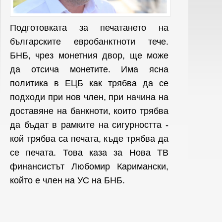
Подготовката за печатането на
българските евробанктноти тече.
БНБ, чрез монетния двор, ще може
да отсича монетите. Има ясна
политика в ЕЦБ как трябва да се
подходи при нов член, при начина на
доставяне на банкноти, които трябва
да бъдат в рамките на сигурността -
кой трябва са печата, къде трябва да
се печата. Това каза за Нова ТВ
финансистът Любомир Каримански,
който е член на УС на БНБ.