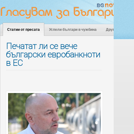
Статии от пресата
Успели българи в чужбина
Други
Печатат ли се вече
български евробанкноти
в ЕС