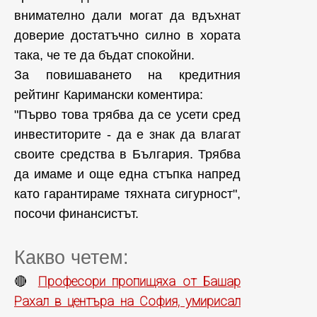
внимателно дали могат да вдъхнат
доверие достатъчно силно в хората
така, че те да бъдат спокойни.
За повишаването на кредитния
рейтинг Каримански коментира:
"Първо това трябва да се усети сред
инвеститорите - да е знак да влагат
своите средства в България. Трябва
да имаме и още една стъпка напред
като гарантираме тяхната сигурност",
посочи финансистът.
Какво четем:
Професори пропищяха от Башар
🔴
Рахал в центъра на София, умирисал