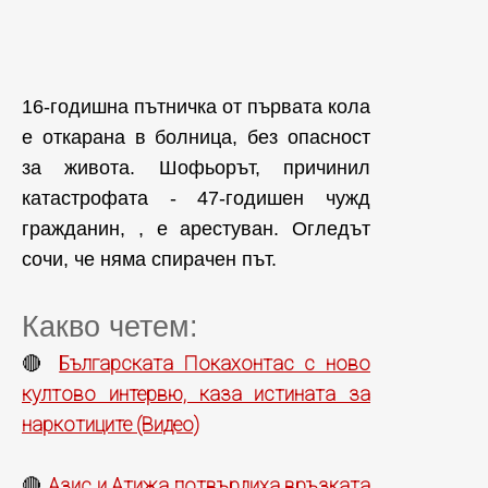
16-годишна пътничка от първата кола
е откарана в болница, без опасност
за живота. Шофьорът, причинил
катастрофата - 47-годишен чужд
гражданин, , е арестуван. Огледът
сочи, че няма спирачен път.
Какво четем:
Българската Покахонтас с ново
🔴
култово интервю, каза истината за
наркотиците (Видео)
Азис и Атижа потвърдиха връзката
🔴