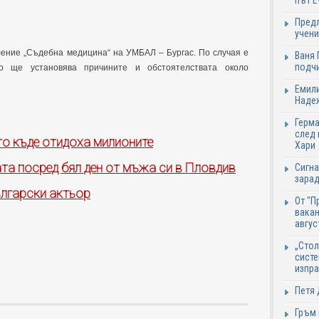
път Е
Предл
учени
ление „Съдебна медицина“ на УМБАЛ – Бургас. По случая е
Ваня 
подч
то ще установява причините и обстоятелствата около
Емили
Надеж
Герма
след 
то къде отидоха милионите
Хари
ата посред бял ден от мъжа си в Пловдив
Сигна
зарад
ългарски актьор
От "П
вакан
авгус
„Стол
систе
изпр
Петя 
Гръм 