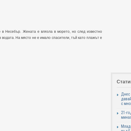
 в Несебър. Жената е влязла в морето, но след известно
 водата. На място не е имало спасители, тъй като плажът е
Стати
Днес 
давай
с мно
21-го
минал
Млада