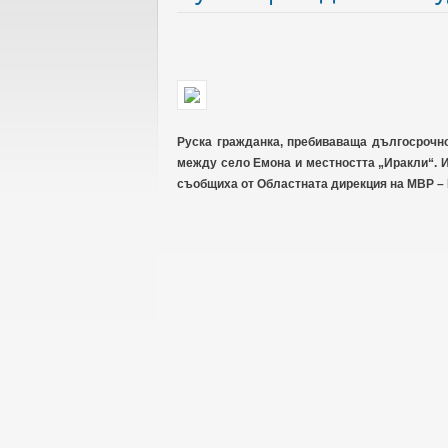
Руска гражданка, пребиваваща дългосрочно
между село Емона и местността „Иракли“. И
съобщиха от Областната дирекция на МВР – 