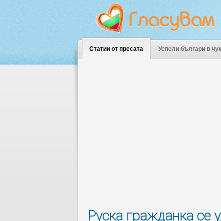
Статии от пресата
Успели българи в чу
Руска гражданка се у