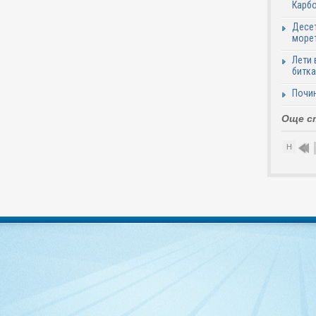
Карб
Десет
море
Лети 
битка
Почи
Още с
Н