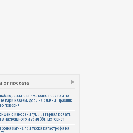
и от пресата
наблюдавайте внимателно небето и не
те пари назаем, дори на близки! Празник
го поверия:
дишен с износени гуми изтървал колата,
 в насрещното и убил 38г. моторист
 жена загина при тежка катастрофа на