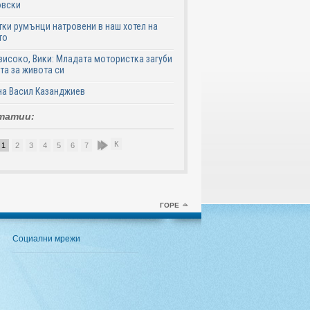
овски
ки румънци натровени в наш хотел на
то
високо, Вики: Младата мотористка загуби
та за живота си
на Васил Казанджиев
татии:
К
1
2
3
4
5
6
7
8
9
10
ГОРЕ
Социални мрежи