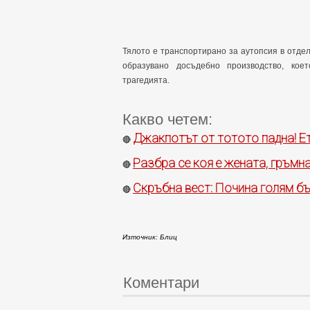
Тялото е транспортирано за аутопсия в отде
образувано досъдебно производство, кое
трагедията.
Какво четем:
Джакпотът от тотото падна! Е
🔴
Разбра се коя е жената, гръмн
🔴
Скръбна вест: Почина голям б
🔴
Източник: Блиц
Коментари