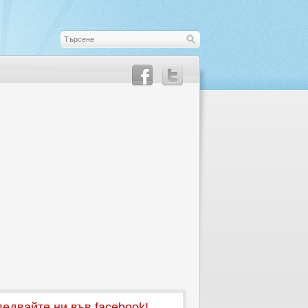
едвайте ни във facebook!