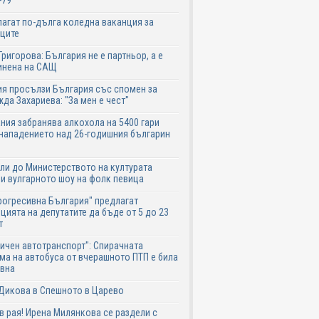
-79
агат по-дълга коледна ваканция за
ците
Григорова: България не е партньор, а е
инена на САЩ
я просълзи България със спомен за
да Захариева: "За мен е чест"
ния забранява алкохола на 5400 гари
нападението над 26-годишния българин
ли до Министерството на културата
и вулгарното шоу на фолк певица
рогресивна България" предлагат
цията на депутатите да бъде от 5 до 23
т
ичен автотранспорт": Спирачната
ма на автобуса от вчерашното ПТП е била
авна
Дикова в Спешното в Царево
в рая! Ирена Милянкова се раздели с