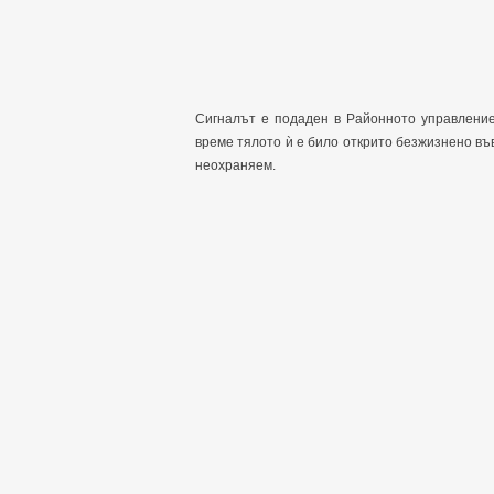
Сигналът е подаден в Районното управление
време тялото ѝ е било открито безжизнено във
неохраняем.