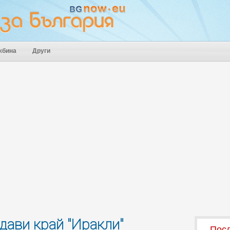
жбина
Други
дави край "Иракли"
Посл