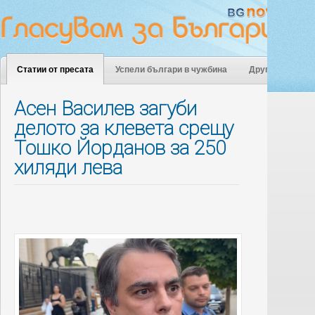
Статии от пресата
Успели българи в чужбина
Други
Асен Василев загуби
делото за клевета срещу
Тошко Йорданов за 250
хиляди лева