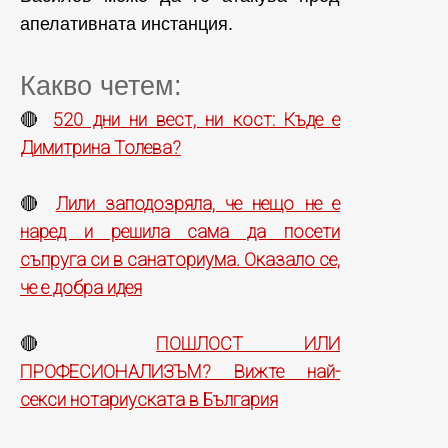
апелативната инстанция.
Какво четем:
520 дни ни вест, ни кост: Къде е
🔴
Димитрина Толева?
Лили заподозряла, че нещо не е
🔴
наред и решила сама да посети
съпруга си в санаториума. Оказало се,
че е добра идея
ПОШЛОСТ ИЛИ
🔴
ПРОФЕСИОНАЛИЗЪМ? Вижте най-
секси нотариуската в България