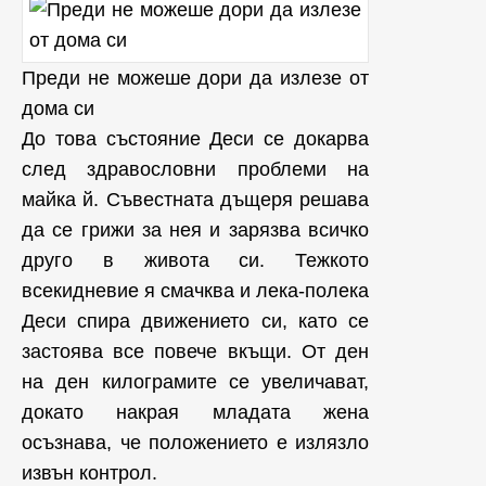
Преди не можеше дори да излезе от
дома си
До това състояние Деси се докарва
след здравословни проблеми на
майка й. Съвестната дъщеря решава
да се грижи за нея и зарязва всичко
друго в живота си. Тежкото
всекидневие я смачква и лека-полека
Деси спира движението си, като се
застоява все повече вкъщи. От ден
на ден килограмите се увеличават,
докато накрая младата жена
осъзнава, че положението е излязло
извън контрол.