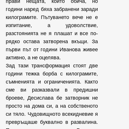
прави нещата, които обича, но
години наред бяха забранени заради
килограмите. Пътуването вече не е
изпитание, а удоволствие,
разстоянията не я плашат и все по-
рядко остава затворена вкъщи. За
първи път от години Иванова живее
активно, а не оцелява.
Зад тази трансформация стоят две
години тежка борба с килограмите,
съмненията и ограниченията. Както
сме ви разказвали в предишни
броеве, Десислава бе затворник не
просто на дома си, а на собственото
си тяло. Чудовищното всекидневие я
превръщаше буквално в развалина.