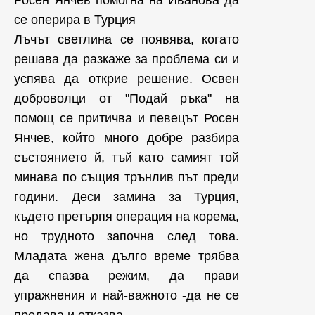
Росен Янчев помогна на Иванова да
се оперира в Турция
Лъчът светлина се появява, когато
решава да разкаже за проблема си и
успява да открие решение. Освен
доброволци от "Подай ръка" на
помощ се притичва и певецът Росен
Янчев, който много добре разбира
състоянието й, тъй като самият той
минава по същия трънлив път преди
години. Деси замина за Турция,
където претърпя операция на корема,
но трудното започна след това.
Младата жена дълго време трябва
да спазва режим, да прави
упражнения и най-важното -да не се