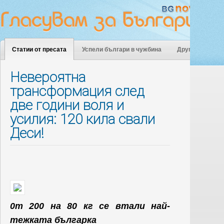
Статии от пресата
Успели българи в чужбина
Други
Невероятна
трансформация след
две години воля и
усилия: 120 кила свали
Деси!
0т 200 на 80 кг се втали най-
тежката българка