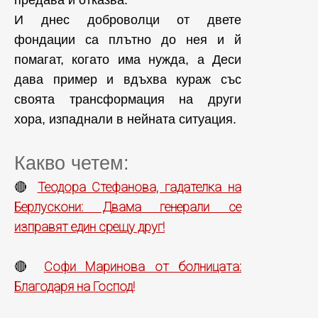
предава и отказва.
И днес доброволци от двете
фондации са плътно до нея и й
помагат, когато има нужда, а Деси
дава пример и вдъхва кураж със
своята трансформация на други
хора, изпаднали в нейната ситуация.
Какво четем:
Теодора Стефанова, гадателка на
🔴
Берлускони: Двама генерали се
изправят един срещу друг!
Софи Маринова от болницата:
🔴
Благодаря на Господ!