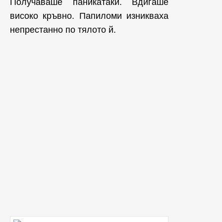
Получаваше паникатаки. Вдигаше
високо кръвно. Папиломи изникваха
непрестанно по тялото й.