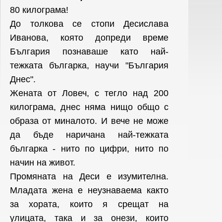
80 килограма!
До толкова се стопи Десислава
Иванова, която допреди време
България познаваше като най-
тежката българка, научи "България
Днес".
Жената от Ловеч, с тегло над 200
килограма, днес няма нищо общо с
образа от миналото. И вече не може
да бъде наричана най-тежката
българка - нито по цифри, нито по
начин на живот.
Промяната на Деси е изумителна.
Младата жена е неузнаваема както
за хората, които я срещат на
улицата, така и за онези, които