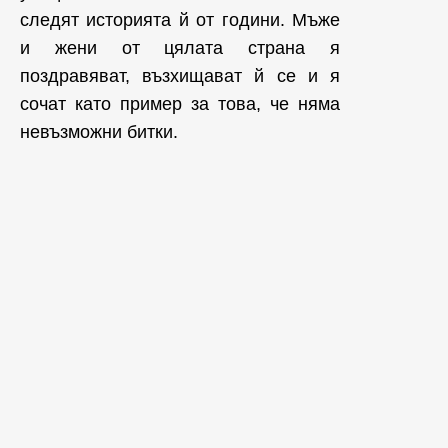
следят историята й от години. Мъже
и жени от цялата страна я
поздравяват, възхищават й се и я
сочат като пример за това, че няма
невъзможни битки.