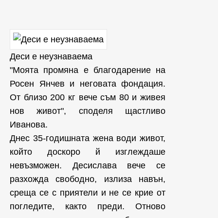
Деси е неузнаваема
"Моята промяна е благодарение на
Росен Янчев и неговата фондация.
От близо 200 кг вече съм 80 и живея
нов живот", споделя щастливо
Иванова.
Днес 35-годишната жена води живот,
който доскоро й изглеждаше
невъзможен. Десислава вече се
разхожда свободно, излиза навън,
среща се с приятели и не се крие от
погледите, както преди. Отново