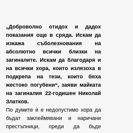
„Доброволно отидох и дадох
показания още в сряда. Искам да
изкажа съболезнования на
абсолютно всички близки на
загиналите. Искам да благодаря и
на всички хора, които излязоха в
подкрепа на тези, които бяха
жестоко погубени“, заяви майката
на загиналия 22-годишен Николай
Златков.
По думите ѝ е недопустимо хора да
бъдат заклеймявани и наричани
престъпници, преди да бъде