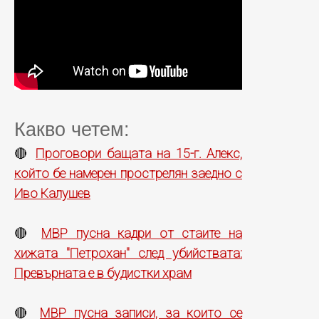
Какво четем:
Проговори бащата на 15-г. Алекс,
🔴
който бе намерен прострелян заедно с
Иво Калушев
МВР пусна кадри от стаите на
🔴
хижата "Петрохан" след убийствата:
Превърната е в будистки храм
МВР пусна записи, за които се
🔴