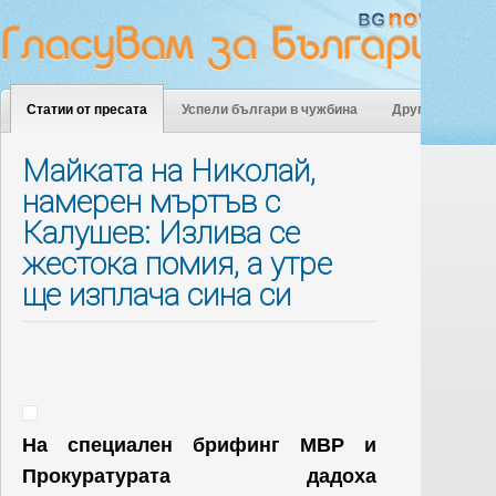
Статии от пресата
Успели българи в чужбина
Други
Майката на Николай,
намерен мъртъв с
Калушев: Излива се
жестока помия, а утре
ще изплача сина си
На специален брифинг МВР и
Прокуратурата дадоха