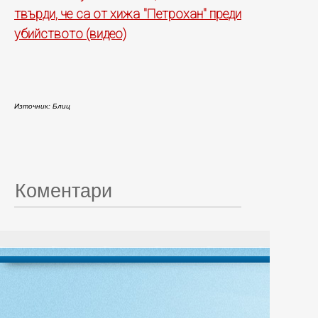
твърди, че са от хижа "Петрохан" преди
убийството (видео)
Източник: Блиц
Коментари
© 20