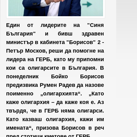
Един от лидерите на "Синя
България" и бивш здравен
министър в кабинета "Борисов" 2 -
Петър Москов, реши да помогне на
лидера на ГЕРБ, като му припомни
кои са олигарсите в България. В
понеделник Бойко Борисов
предизвика Румен Радев да назове
поименно „олигархията“. „Като
каже олигархия – да каже коя е. Аз
твърдя, че в ГЕРБ няма олигарси.
Като казваш олигархия, кажи им
имената“, призова Борисов в реч
пред стотици кметове от ГЕРБ.