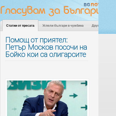
Статии от пресата
Успели българи в чужбина
Други
Помощ от приятел:
Петър Москов посочи на
Бойко кои са олигарсите