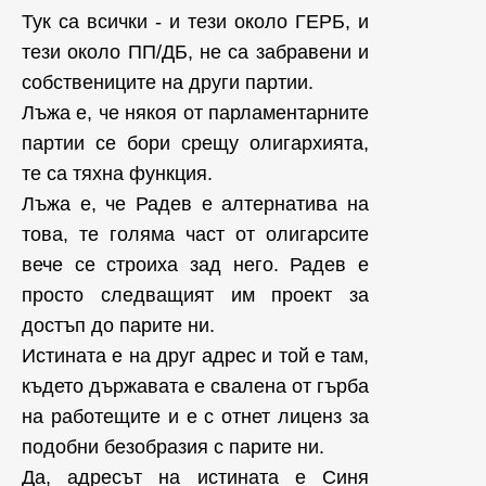
Тук са всички - и тези около ГЕРБ, и
тези около ПП/ДБ, не са забравени и
собствениците на други партии.
Лъжа е, че някоя от парламентарните
партии се бори срещу олигархията,
те са тяхна функция.
Лъжа е, че Радев е алтернатива на
това, те голяма част от олигарсите
вече се строиха зад него. Радев е
просто следващият им проект за
достъп до парите ни.
Истината е на друг адрес и той е там,
където държавата е свалена от гърба
на работещите и е с отнет лиценз за
подобни безобразия с парите ни.
Да, адресът на истината е Синя