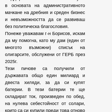
в основата на административното
мачкане на дребния и среден бизнес
и невъзможността да се развиваш
без политическа благословия.
Понеже уважавам г-н Борисов, искам
да му помогна, като му дам (един от
многото възможни) списък на
олигарсите, обслужени от ГЕРБ през
2025г.
Тези пичове са получили от
държавата общо един милиард и
двеста хиляди, за да си купят
батерии. В тези батерии те ще
складират ток, произведен по обед,
на нулева себестойност от солари,
които са си купили преди това отново