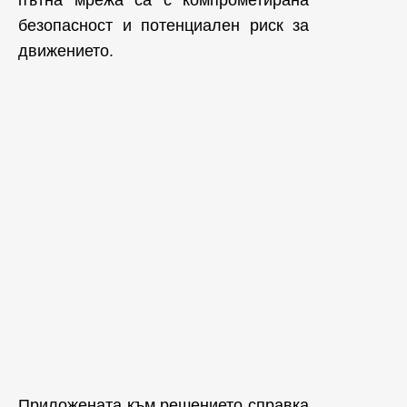
безопасност и потенциален риск за
движението.
Приложената към решението справка