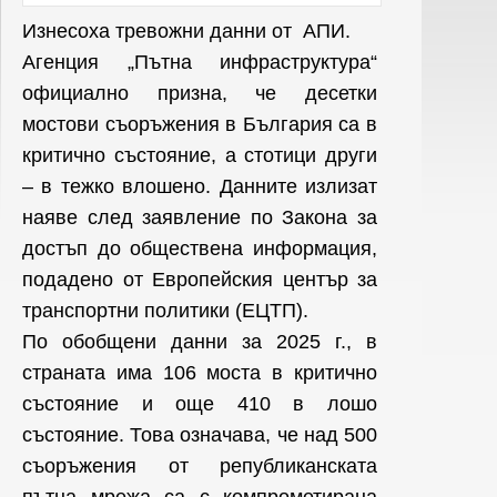
Изнесоха тревожни данни от АПИ.
Агенция „Пътна инфраструктура“
официално призна, че десетки
мостови съоръжения в България са в
критично състояние, а стотици други
– в тежко влошено. Данните излизат
наяве след заявление по Закона за
достъп до обществена информация,
подадено от Европейския център за
транспортни политики (ЕЦТП).
По обобщени данни за 2025 г., в
страната има 106 моста в критично
състояние и още 410 в лошо
състояние. Това означава, че над 500
съоръжения от републиканската
пътна мрежа са с компрометирана