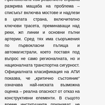
разкрива мащаба на проблема –
списъкът включва мостове и надлези
в цялата страна, включително
ключови трасета, преминаващи над
реки, жп линии и основни пътни
артерии. Сред тях има съоръжения
по първокласни пътища и
автомагистрали, което поставя под
въпрос не само регионалната, но и
националната транспортна сигурност.
Официалната класификация на АПИ
показва, че „критично състояние“
означава най-ниската възможна
оценка – реална опасност от отказ на
конструктивни елементи. В същото
време институциите признават, че