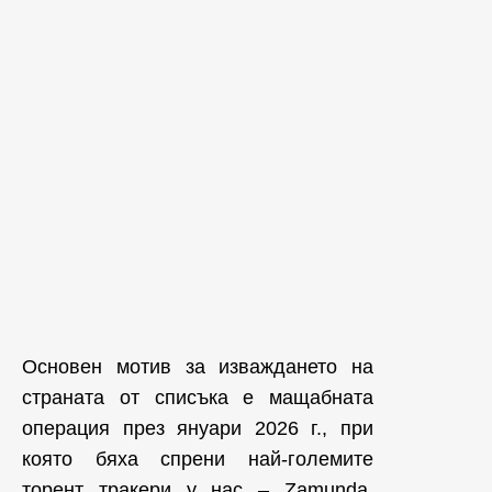
Основен мотив за изваждането на
страната от списъка е мащабната
операция през януари 2026 г., при
която бяха спрени най-големите
торент тракери у нас – Zamunda,