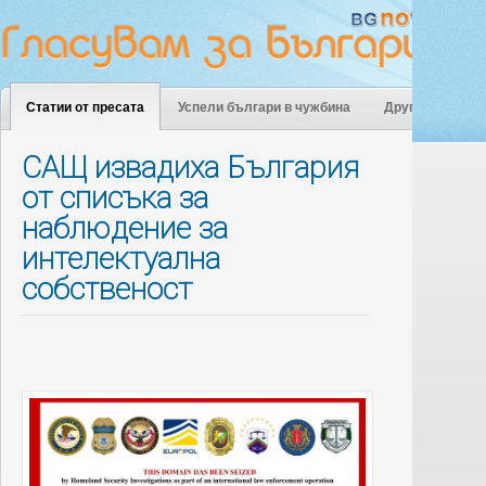
Статии от пресата
Успели българи в чужбина
Други
САЩ извадиха България
от списъка за
наблюдение за
интелектуална
собственост