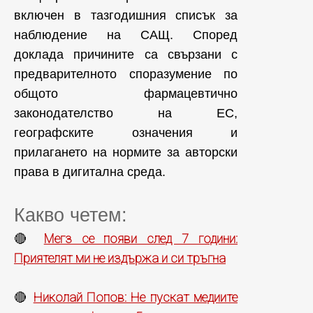
включен в тазгодишния списък за
наблюдение на САЩ. Според
доклада причините са свързани с
предварителното споразумение по
общото фармацевтично
законодателство на ЕС,
географските означения и
прилагането на нормите за авторски
права в дигитална среда.
Какво четем:
Мегз се появи след 7 години:
🔴
Приятелят ми не издържа и си тръгна
Николай Попов: Не пускат медиите
🔴