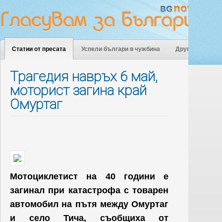
Статии от пресата
Успели българи в чужбина
Други
Трагедия навръх 6 май,
моторист загина край
Омуртаг
Мотоциклетист на 40 години е
загинал при катастрофа с товарен
автомобил на пътя между Омуртаг
и село Тича, съобщиха от