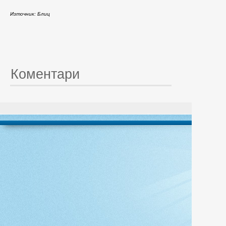
Източник: Блиц
Коментари
© 20