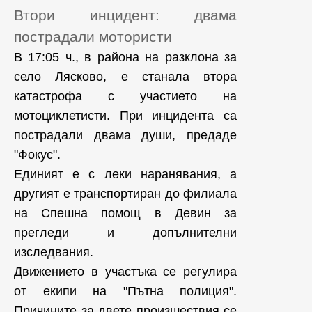
Втори инцидент: двама
пострадали мотористи
В 17:05 ч., в района на разклона за
село Лясково, е станала втора
катастрофа с участието на
мотоциклетисти. При инцидента са
пострадали двама души, предаде
"Фокус".
Единият е с леки наранявания, а
другият е транспортиран до филиала
на Спешна помощ в Девин за
прегледи и допълнителни
изследвания.
Движението в участъка се регулира
от екипи на "Пътна полиция".
Причините за двете произшествия се