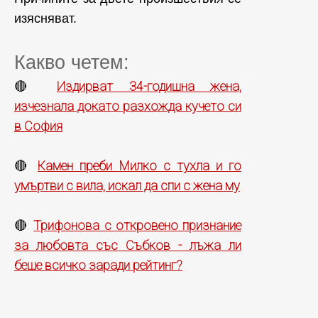
изясняват.
Какво четем:
Издирват 34-годишна жена,
🔴
изчезнала докато разхожда кучето си
в София
Камен преби Милко с тухла и го
🔴
умъртви с вила, искал да спи с жена му
Трифонова с откровено признание
🔴
за любовта със Събков - лъжа ли
беше всичко заради рейтинг?