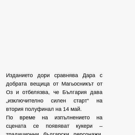
Изданието дори сравнява Дара с
добрата вещица от Магьосникът от
Оз и отбелязва, че България дава
„изключително силен старт“ на
втория полуфинал на 14 май.
По време на изпълнението на
сцената се появяват кукери –
традиционни български персонажи,