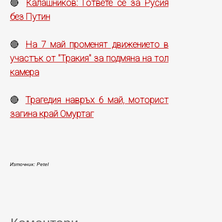
Калашников: Гответе се за Русия
🔴
без Путин
На 7 май променят движението в
🔴
участък от "Тракия" за подмяна на тол
камера
Трагедия навръх 6 май, моторист
🔴
загина край Омуртаг
Източник: Petel