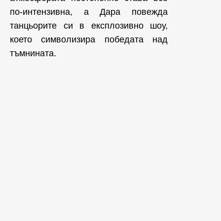
по-интензивна, а Дара повежда
танцьорите си в експлозивно шоу,
което символизира победата над
тъмнината.