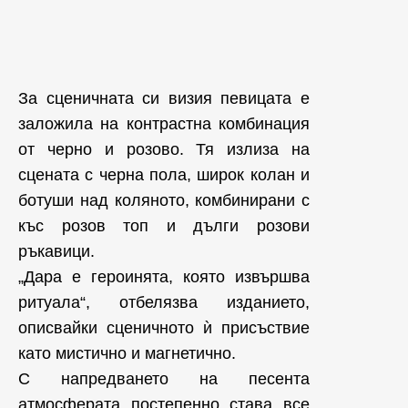
За сценичната си визия певицата е
заложила на контрастна комбинация
от черно и розово. Тя излиза на
сцената с черна пола, широк колан и
ботуши над коляното, комбинирани с
къс розов топ и дълги розови
ръкавици.
„Дара е героинята, която извършва
ритуала“, отбелязва изданието,
описвайки сценичното ѝ присъствие
като мистично и магнетично.
С напредването на песента
атмосферата постепенно става все