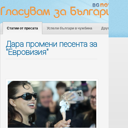
Статии от пресата
Успели българи в чужбина
Други
Дара промени песента за
"Евровизия"