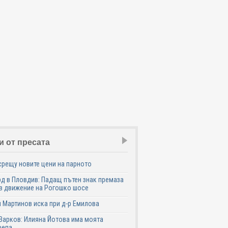
и от пресата
срещу новите цени на парното
д в Пловдив: Падащ пътен знак премаза
в движение на Рогошко шосе
 Мартинов иска при д-р Емилова
Зарков: Илияна Йотова има моята
репа