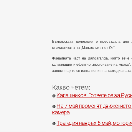
Българската делегация е пресъздала цял „
стилистиката на „Магьосникът от Оз“.
Финалната част на Bangaranga, която вече
кулминация и ефектно „прогонване на мрака“,
запомнящите се изпълнения на тазгодишната 
Какво четем:
Калашников: Гответе се за Рус
🔴
На 7 май променят движението 
🔴
камера
Трагедия навръх 6 май, мотори
🔴