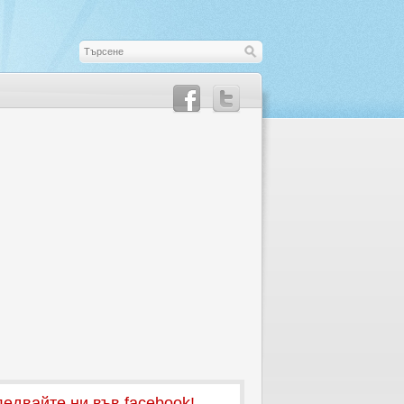
едвайте ни във facebook!