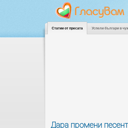
Статии от пресата
Успели българи в чу
Дара промени песент