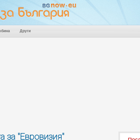
жбина
Други
а за "Евровизия"
Посл