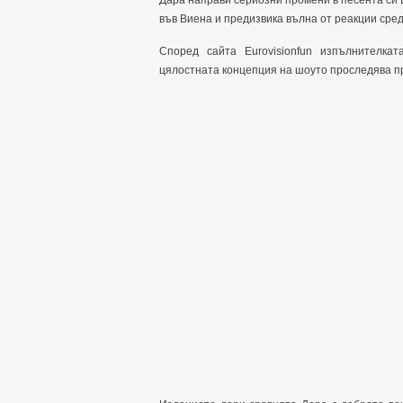
Дара направи сериозни промени в песента си 
във Виена и предизвика вълна от реакции сред
Според сайта Eurovisionfun изпълнителка
цялостната концепция на шоуто проследява пр