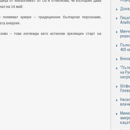
щица от Магьосникът от Оз и отбелязва, че България дава
ал на 14 май.
Донал
 появяват кукери – традиционни български персонажи,
Пицат
Алиб
ата енергия.
Минче
зово – това изглежда като истински зрелищен старт на
решен
Пълна
400 е
Внеза
"Пътн
на Ру
наср
Шофьо
Плеве
Насил
влачи
Минис
амери
каца