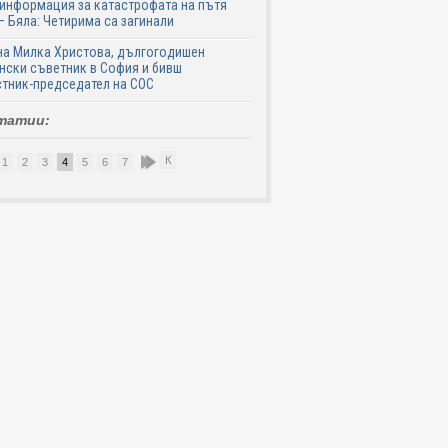
информация за катастрофата на пътя
– Бяла: Четирима са загинали
на Милка Христова, дългогодишен
ски съветник в София и бивш
тник-председател на СОС
татии:
К
1
2
3
4
5
6
7
8
9
10