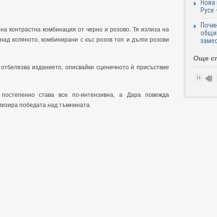
Нова 
Русе 
Почи
на контрастна комбинация от черно и розово. Тя излиза на
общин
над коляното, комбинирани с къс розов топ и дълги розови
замес
Още с
, отбелязва изданието, описвайки сценичното ѝ присъствие
Н
постепенно става все по-интензивна, а Дара повежда
олизира победата над тъмнината.