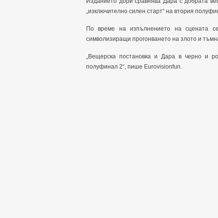
Изданието дори сравнява Дара с добрата ве
„изключително силен старт“ на втория полуфин
По време на изпълнението на сцената се
символизиращи прогонването на злото и тъмн
„Вещерска постановка и Дара в черно и ро
полуфинал 2“, пише Eurovisionfun.