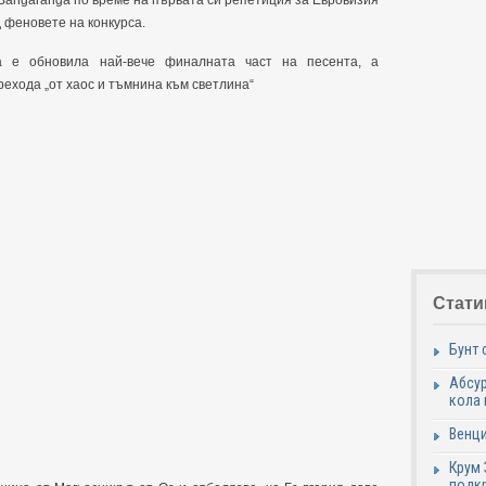
Bangaranga по време на първата си репетиция за Евровизия
 феновете на конкурса.
та е обновила най-вече финалната част на песента, а
ехода „от хаос и тъмнина към светлина“
Стати
Бунт 
Абсур
кола 
Венци
Крум 
подк