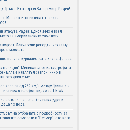
д Тръмп: Благодаря Ви, премиер Радев!
а в Монако е по-евтина от тази на
егов
в атакува Радев: Еднолично е взел
ието за американските самолети
 лудост: Левче чупи рекорди, искат му
вро в мрежата
пно почина журналистката Елена Цонева
а полиция": Миниванът от катастрофата
се - Бяла е навлязъл безпричинно в
ещното движение
р кара с над 250 км/ч между Гривица и
н и снима с телефон видео за TikTok
ие в столична ясла: Учителка удря и
 деца по пода
търът на отбраната с подробности за
канските самолети в "Безмер", ето кога
т