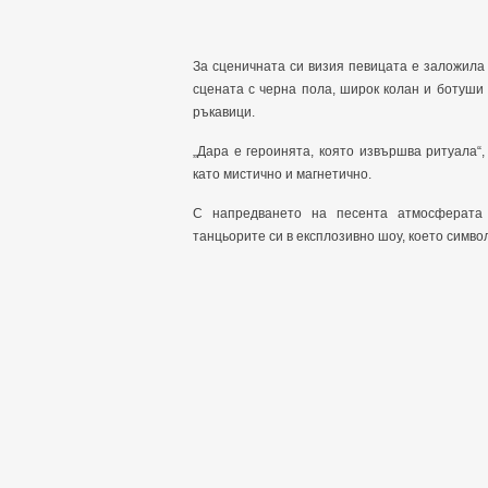
За сценичната си визия певицата е заложила 
сцената с черна пола, широк колан и ботуши 
ръкавици.
„Дара е героинята, която извършва ритуала“
като мистично и магнетично.
С напредването на песента атмосферата 
танцьорите си в експлозивно шоу, което симв