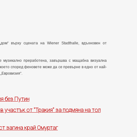
дом“ върху сцената на Wiener Stadthalle, вдъхновен от
 е музикално преработена, завършва с мащабна визуална
 което според феновете може да се превърне в едно от най-
„Евровизия“.
ия без Путин
в участък от "Тракия" за подмяна на тол
ст загина край Омуртаг