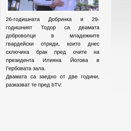
26-годишната Добринка и 29-
годишният Тодор са двамата
доброволци в младежките
гвардейски отряди, които днес
сключиха брак пред очите на
президента Илияна Йотова в
Гербовата зала.
Двамата са заедно от две години,
разказват те пред bTV.