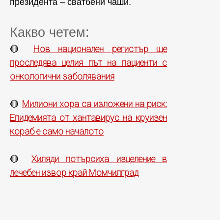
президента – сватбени чаши.
Какво четем:
Нов национален регистър ще
🔴
проследява целия път на пациенти с
онкологични заболявания
Милиони хора са изложени на риск:
🔴
Епидемията от хантавирус на круизен
кораб е само началото
Хиляди потърсиха изцеление в
🔴
лечебен извор край Момчилград