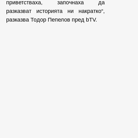
приветстваха, започнаха да
разказват историята ни накратко“,
разказва Тодор Пепелов пред bTV.