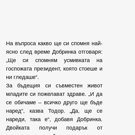
На въпроса какво ще си спомня най-
ясно след време Добринка отговаря:
„Ще си спомням усмивката на
госпожата президент, която стоеше и
ни гледаше“.
За бъдещия си съвместен живот
младите си пожелават здраве. „И да
се обичаме – всичко друго ще бъде
наред“, казва Тодор. „Да, ще се
нареди, така е“, добавя Добринка.
Двойката получи подарък от