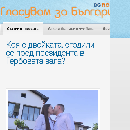
Статии от пресата
Успели българи в чужбина
Други
Коя е двойката, сгодили
се пред президента в
Гербовата зала?