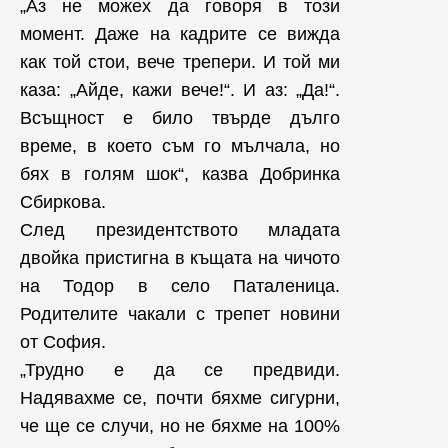
„Аз не можех да говоря в този
момент. Даже на кадрите се вижда
как той стои, вече трепери. И той ми
каза: „Айде, кажи вече!“. И аз: „Да!“.
Всъщност е било твърде дълго
време, в което съм го мълчала, но
бях в голям шок“, казва Добринка
Сбиркова.
След президентството младата
двойка пристигна в къщата на чичото
на Тодор в село Паталеница.
Родителите чакали с трепет новини
от София.
„Трудно е да се предвиди.
Надявахме се, почти бяхме сигурни,
че ще се случи, но не бяхме на 100%