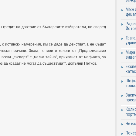
вечер
Мъж з
децат
Радев
н кредит на доверие от българските избиратели, но според
Йотов
Траге
удави
 с истински намерения, им се даде да действат, а не бъдат
ически причини. Знам, че моите колеги от „Продължаваме
Мира 
вицеп
всеки „експерт” с „малка тайна”, прихванат от мафията, за
ез да крадат не могат да съществуват”, допълни Петков.
Експе
катас
Шофьо
толко
Засич
пресл
Колко
портм
Не из
Почер