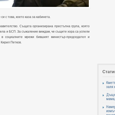
и с това, което каза за кабинета.
авителство. Същата организирана престъпна група, която
зела и БСП. За съжаление виждам, че същите хора са успели
а в социалните мрежи бившият министър-председател и
 Кирил Петков.
Стати
Кметъ
заля 
Дъщер
мама,
Намер
измъч