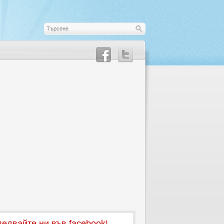
едвайте ни във facebook!