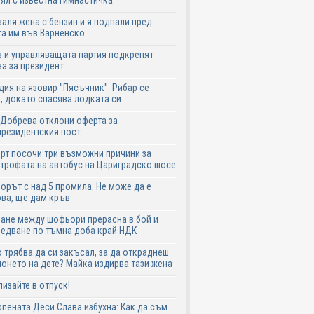
ял с известна гимнастичка
аля жена с бензин и я подпали пред
а им във Варненско
 и управляващата партия подкрепят
а за президент
дия на язовир "Пясъчник": Рибар се
, докато спасява лодката си
Добрева отклони оферта за
резидентския пост
рт посочи три възможни причини за
трофата на автобус на Цариградско шосе
рът с над 5 промила: Не може да е
ва, ще дам кръв
ане между шофьори прерасна в бой и
едване по тъмна доба край НДК
 трябва да си закъсал, за да откраднеш
онето на дете? Майка издирва тази жена
лизайте в отпуск!
пената Деси Слава избухна: Как да съм