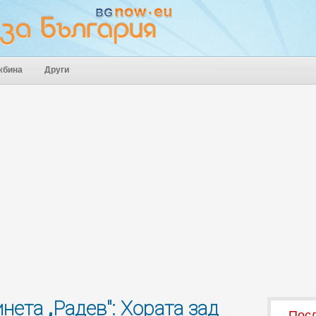
жбина
Други
нета „Радев": Хората зад
Посл