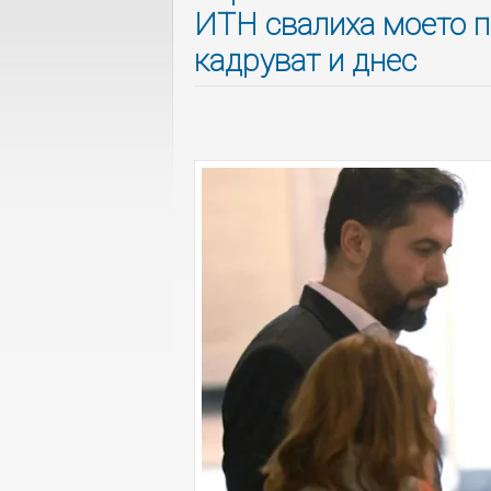
ИТН свалиха моето п
кадруват и днес