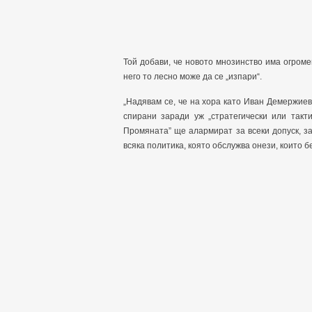
Той добави, че новото мнозинство има огроме
него то лесно може да се „изпари“.
„Надявам се, че на хора като Иван Демержиев,
спирани заради уж „стратегически или такт
Промяната” ще алармират за всеки допуск, за 
всяка политика, която обслужва онези, които б