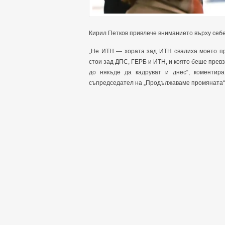
Кирил Петков привлече вниманието върху себе с
„Не ИТН — хората зад ИТН свалиха моето пр
стои зад ДПС, ГЕРБ и ИТН, и която беше прев
до някъде да кадруват и днес“, коментир
съпредседател на „Продължаваме промяната“