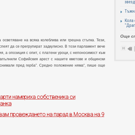
звезд
Тъжна
Кола 
"Дра
Още с
 осветяване на всяка колеблива или грешна стъпка. Тези,
спеят да се прегрупират задкулисно. В този парламент вече
Н
, а опозиция с опит, с платени уроци, с непоносимост към
напълнили Софийския арест с нашите кметове и общински
 „снимали пред герба”. Средно положение няма“, пише още
карти намериха собственика си
чанка
авам провеждането на парад в Москва на 9