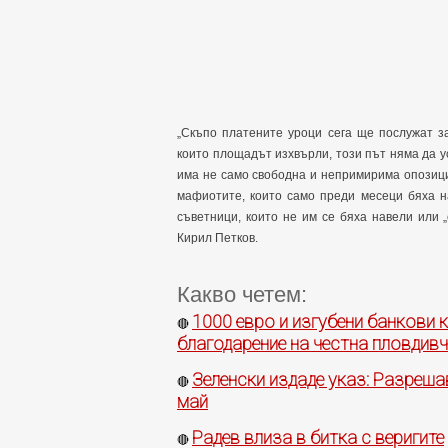
„Скъпо платените уроци сега ще послужат за
които площадът изхвърли, този път няма да у
има не само свободна и непримирима опозиция
мафиотите, които само преди месеци бяха 
съветници, които не им се бяха навели или
Кирил Петков.
Какво четем:
1000 евро и изгубени банкови 
🔴
благодарение на честна пловдив
Зеленски издаде указ: Разреш
🔴
май
Радев влиза в битка с веригите
🔴