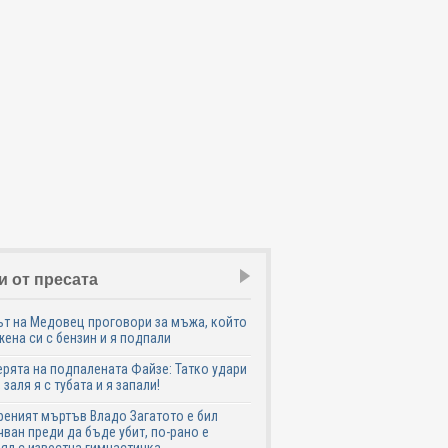
и от пресата
т на Медовец проговори за мъжа, който
жена си с бензин и я подпали
ята на подпалената Файзе: Татко удари
 заля я с тубата и я запали!
еният мъртъв Владо Загатото е бил
ван преди да бъде убит, по-рано е