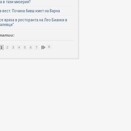
а в тази мизерия?
 вест: Почина бивш кмет на Варна
се вряза в ресторанта на Лео Бианки в
галевци"
татии:
К
1
2
3
4
5
6
7
8
9
10