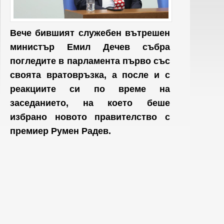
Вече бившият служебен вътрешен
министър Емил Дечев събра
погледите в парламента първо със
своята вратовръзка, а после и с
реакциите си по време на
заседанието, на което беше
избрано новото правителство с
премиер Румен Радев.