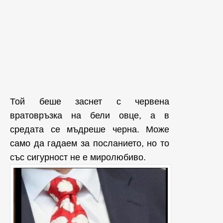
Той беше заснет с червена
вратовръзка на бели овце, а в
средата се мъдреше черна. Може
само да гадаем за посланието, но то
със сигурност не е миролюбиво.