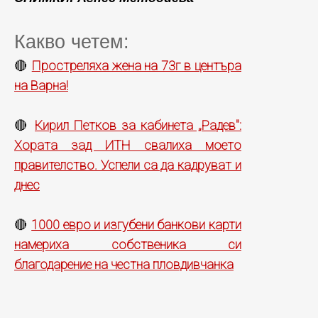
Какво четем:
Простреляха жена на 73г в центъра
🔴
на Варна!
Кирил Петков за кабинета „Радев":
🔴
Хората зад ИТН свалиха моето
правителство. Успели са да кадруват и
днес
1000 евро и изгубени банкови карти
🔴
намериха собственика си
благодарение на честна пловдивчанка