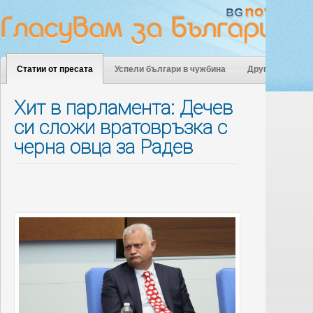
Статии от пресата
Успели българи в чужбина
Други
Хит в парламента: Дечев
си сложи вратовръзка с
черна овца за Радев