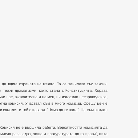
да вдига охраната на някого. То се занимава със закони.
и тежки драматизми, както стана с Конституцията. Хората
чки нас, включително и на мен, ни изглежда несправедливо,
етна комисия. Участвал съм в много комисии. Срещу мен е
и самолет и той отговаря: "Няма да ви кажа". Не съм виждал
. Комисия не е вършила работа. Вероятността комисията да
омисия разследва, защо и прокуратурата да го прави", пита