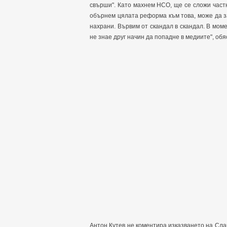
свърши". Като махнем НСО, ще се сложи част
обърнем цялата реформа към това, може да з
нахрани. Вървим от скандал в скандал. В мом
не знае друг начин да попадне в медиите", обя
Антон Кутев не коментира изказването на Сла