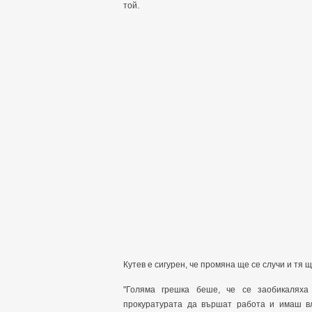
той.
Кутев е сигурен, че промяна ще се случи и тя щ
"Голяма грешка беше, че се заобикаляха
прокуратурата да вършат работа и имаш вл