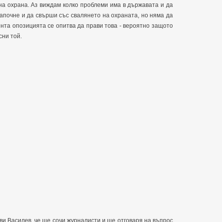
на охрана. Аз виждам колко проблеми има в държавата и да
апочне и да свърши със свалянето на охраната, но няма да
ента опозицията се опитва да прави това - вероятно защото
сни той.
ви Василев, че ще сочи журналисти и ще отговаря на въпрос