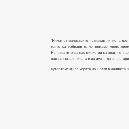
"Някои от министрите познавам лично, а друг
която са избрани е, че нямаме много вре
Непознатите за нас министри са знак, че тъ
навяват стари лица, а и да имат - да е на стар
Кутев коментира хората на Слави в кабинета "