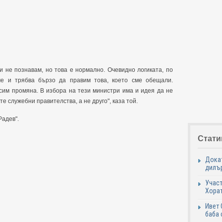
и не познавам, но това е нормално. Очевидно логиката, по
ме и трябва бързо да правим това, което сме обещали.
рсим промяна. В избора на тези министри има и идея да не
ите служебни правителства, а не друго", каза той.
Радев".
Стати
Докат
дилър
Участ
Хорат
Ивет 
баба 