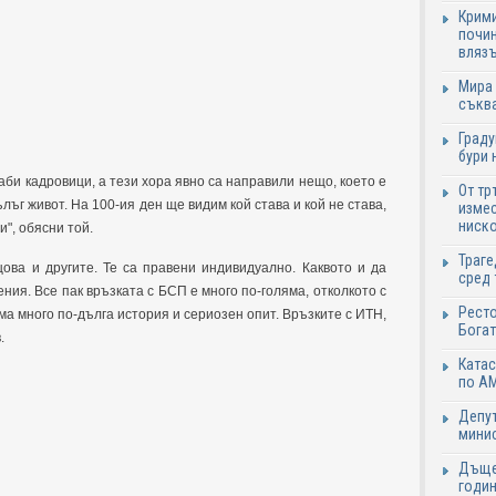
Крими
почин
влязъ
Мира 
съква
Граду
бури 
аби кадровици, а тези хора явно са направили нещо, което е
От тр
ъг живот. На 100-ия ден ще видим кой става и кой не става,
измес
ниско
и", обясни той.
Траге
ова и другите. Те са правени индивидуално. Каквото и да
сред 
ния. Все пак връзката с БСП е много по-голяма, отколкото с
Ресто
ма много по-дълга история и сериозен опит. Връзките с ИТН,
Богат
в.
Катас
по АМ
Депут
минис
Дъще
годин