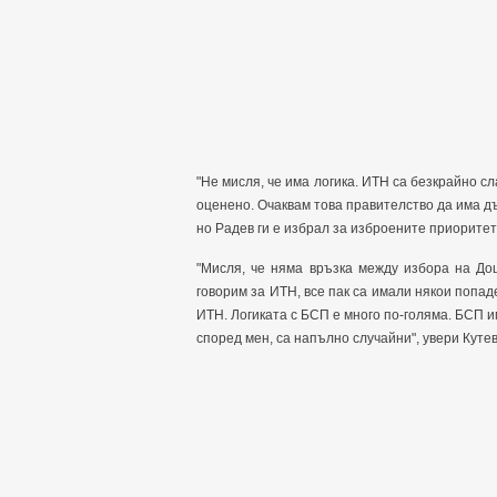
"Не мисля, че има логика. ИТН са безкрайно сл
оценено. Очаквам това правителство да има дъл
но Радев ги е избрал за изброените приоритет
"Мисля, че няма връзка между избора на Доц
говорим за ИТН, все пак са имали някои попаде
ИТН. Логиката с БСП е много по-голяма. БСП и
според мен, са напълно случайни", увери Куте