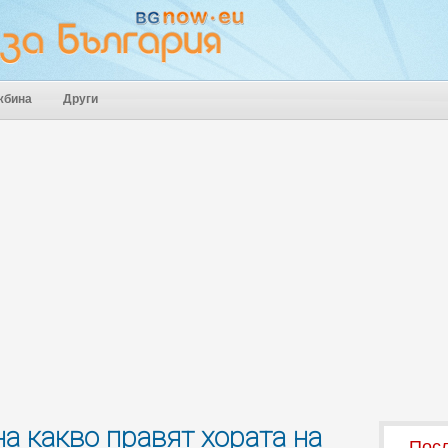
жбина
Други
а какво правят хората на
Посл