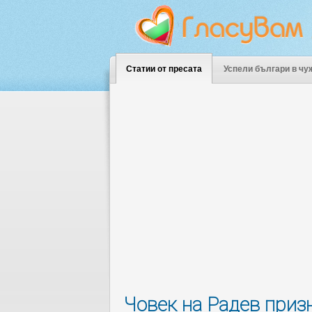
Статии от пресата
Успели българи в чу
Човек на Радев призн