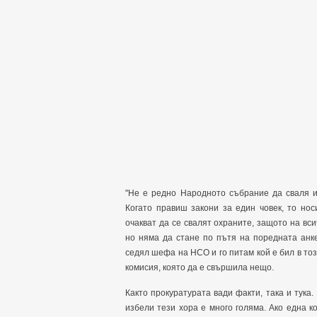
"Не е редно Народното събрание да сваля и 
Когато правиш закони за един човек, то нос
очакват да се свалят охраните, защото на вси
но няма да стане по пътя на поредната анк
седял шефа на НСО и го питам кой е бил в тоз
комисия, която да е свършила нещо.
Както прокуратурата вади факти, така и тука
избели тези хора е много голяма. Ако една к