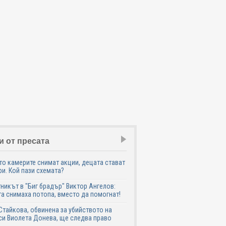
и от пресата
о камерите снимат акции, децата стават
и. Кой пази схемата?
никът в "Биг брадър" Виктор Ангелов:
а снимаха потопа, вместо да помогнат!
Стайкова, обвинена за убийството на
си Виолета Донева, ще следва право