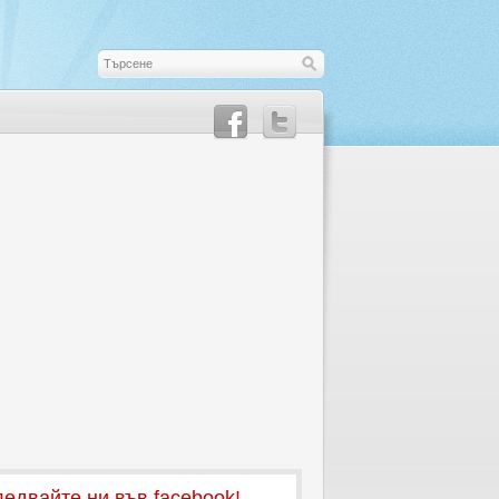
едвайте ни във facebook!