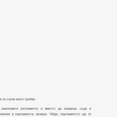
е се случи както трябва.
 законовите регламенти и вместо да накараш съда и
ияние в парламента, казваш: "Айде, парламентът ще го