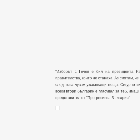
"Изборът с Гечев е бил на президента Ра
правителства, които не станаха. Аз смятам, че
след това чувам ужасяващи неща. Сигурно им
всеки втори българин е гласувал за теб, имаш
представител от "Прогресивна България".