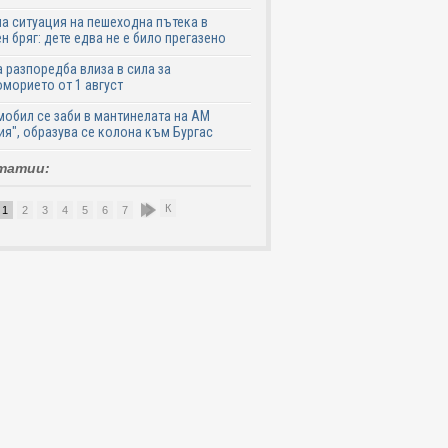
а ситуация на пешеходна пътека в
н бряг: дете едва не е било прегазено
 разпоредба влиза в сила за
морието от 1 август
обил се заби в мантинелата на АМ
ия", образува се колона към Бургас
татии:
К
1
2
3
4
5
6
7
8
9
10