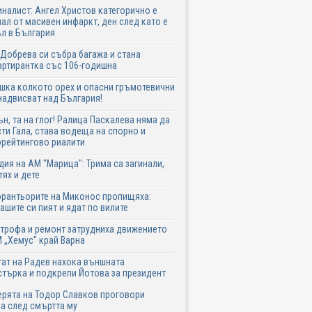
налист: Ангел Христов категорично е
ал от масивен инфаркт, ден след като е
л в България
Добрева си събра багажа и стана
ртирантка със 106-годишна
шка колкото орех и опасни гръмотевични
надвисват над България!
ън, та на глог! Ралица Паскалева няма да
ти Гала, става водеща на спорно и
рейтингово риалити
дия на АМ "Марица": Трима са загинали,
тях и дете
рантьорите на Миконос пропищяха:
ашите си пият и ядат по вилите
трофа и ремонт затрудниха движението
 „Хемус" край Варна
ат на Радев нахока външната
търка и подкрепи Йотова за президент
рята на Тодор Славков проговори
а след смъртта му