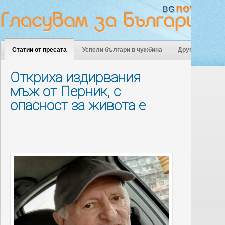
Статии от пресата
Успели българи в чужбина
Други
Откриха издирвания
мъж от Перник, с
опасност за живота е