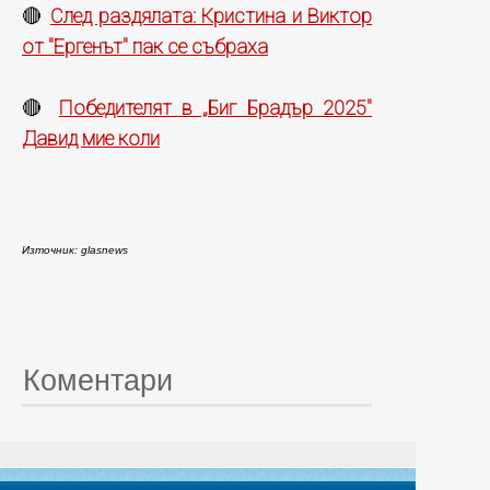
След раздялата: Кристина и Виктор
🔴
от "Ергенът" пак се събраха
Победителят в „Биг Брадър 2025"
🔴
Давид мие коли
Източник: glasnews
Коментари