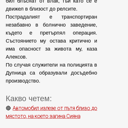
бил блъснат от влак, тъй като се е
движел в близост до релсите.
Пострадалият е транспортиран
незабавно в болнично заведение,
където е претърпял операция.
Състоянието му остава критично и
има опасност за живота му, каза
Алексов.
По случая служители на полицията в
Дупница са образували досъдебно
производство.
Какво четем:
Автомобил излезе от пътя близо до
🔴
мястото, на което загина Сияна