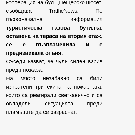
кооперация на бул. „Пещерско шосе“,
съобщава TrafficNews. По
първоначална информация
туристическа газова бутилка,
оставена на тераса на втория етаж,
се е възпламенила и е
предизвикала огъня
.
Съседи казват, че чули силен взрив
преди пожара.
На място незабавно са били
изпратени три екипа на пожарната,
които са реагирали светкавично и са
овладели ситуацията преди
пламъците да се разраснат.