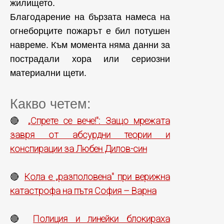
жилището.
Благодарение на бързата намеса на
огнеборците пожарът е бил потушен
навреме. Към момента няма данни за
пострадали хора или сериозни
материални щети.
Какво четем:
„Спрете се вече!": Защо мрежата
🔴
завря от абсурдни теории и
конспирации за Любен Дилов-син
Кола е „разполовена" при верижна
🔴
катастрофа на пътя София – Варна
Полиция и линейки блокираха
🔴