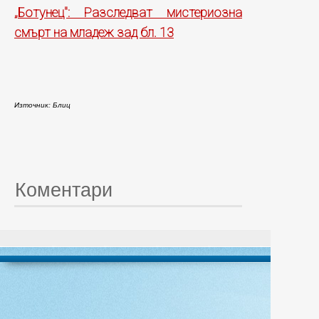
„Ботунец": Разследват мистериозна
смърт на младеж зад бл. 13
Източник: Блиц
Коментари
© 20