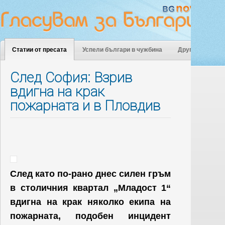
Статии от пресата
Успели българи в чужбина
Други
След София: Взрив
вдигна на крак
пожарната и в Пловдив
След като по-рано днес с
илен гръм
в столичния квартал „Младост 1“
вдигна на крак няколко екипа на
пожарната, подобен инцидент