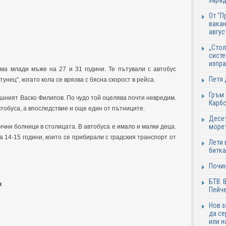
зарад
От "П
вакан
авгус
„Стол
систе
изпр
ма млади мъже на 27 и 31 години. Те пътували с автобус
Петя 
тунец", когато кола се врязва с бясна скорост в рейса.
Гръм 
ишният Васко Филипов. По чудо той оцелява почти невредим.
Карб
тобуса, а впоследствие и още един от пътниците.
Десет
море
чни болници в столицата. В автобуса е имало и малки деца.
а 14-15 години, които се прибирали с градския транспорт от
Лети 
битка
Почи
БТВ: 
в
Пейче
Нов 
да се
или н