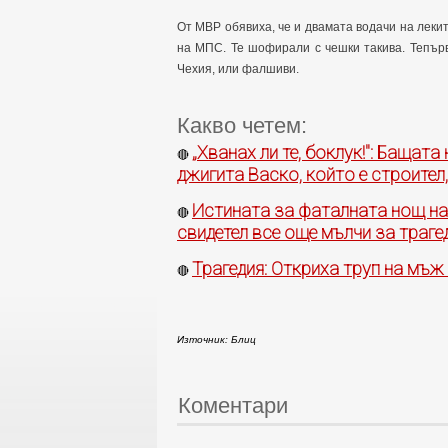
От МВР обявиха, че и двамата водачи на леки
на МПС. Те шофирали с чешки такива. Тепър
Чехия, или фалшиви.
Какво четем:
„Хванах ли те, боклук!": Бащат
🔴
джигита Васко, който е строител,
Истината за фаталната нощ на
🔴
свидетел все още мълчи за трагед
Трагедия: Откриха труп на мъж
🔴
Източник: Блиц
Коментари