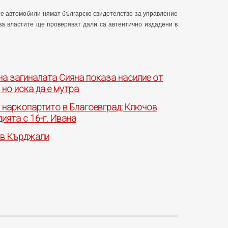
те автомобили нямат българско свидетелство за управление
ва властите ще проверяват дали са автентично издадени в
а на загиналата Сияна показа насилие от
 но иска да е мутра
 наркопартито в Благоевград: Ключов
ията с 16-г. Ивана
 в Кърджали