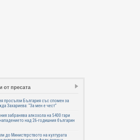
и от пресата
я просълзи България със спомен за
да Захариева: "За мен е чест"
ния забранява алкохола на 5400 гари
нападението над 26-годишния българин
ли до Министерството на културата