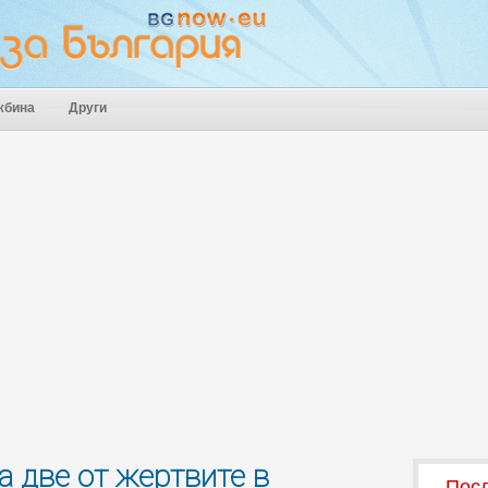
жбина
Други
а две от жертвите в
Посл