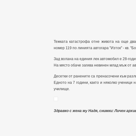
Тежката катастрофа отне живота на още два
номер 119 по линията автогара "Изток" - кв. "Бо
Зад волана на единия лек автомобил е 28-год
На място обаче загива невинен млад мъж от ав
Десетки от ранените са пренасочени към разли
Едното на 7 години, както и няколко ученици н
училище.
Здравко с жена му Надя, снимки: Личен архи