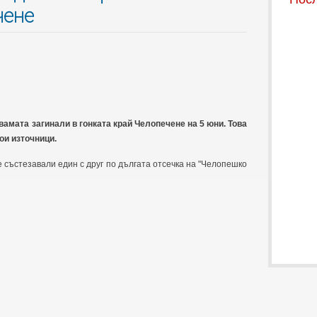
чене
вамата загинали в гонката край Челопечене на 5 юни. Това
ои източници.
е състезавали един с друг по дългата отсечка на "Челопешко