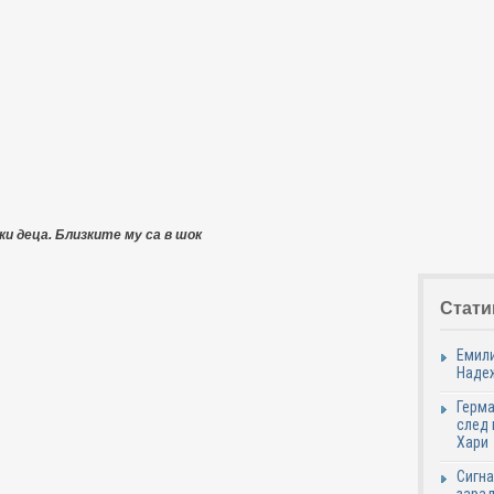
ки деца. Близките му са в шок
Стати
Емили
Надеж
Герма
след 
Хари
Сигна