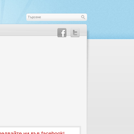
едвайте ни във facebook!