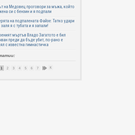
т на Медовец проговори за мъжа, който
жена си с бензин и я подпали
ята на подпалената Файзе: Татко удари
 заля я с тубата и я запали!
еният мъртъв Владо Загатото е бил
ван преди да бъде убит, по-рано е
ял с известна гимнастичка
татии:
К
1
2
3
4
5
6
7
8
9
10