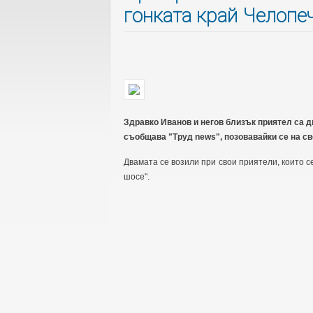
гонката край Челопе
Здравко Иванов и негов близък приятел са д
съобщава "Труд news", позовавайки се на св
Двамата се возили при свои приятели, които с
шосе".