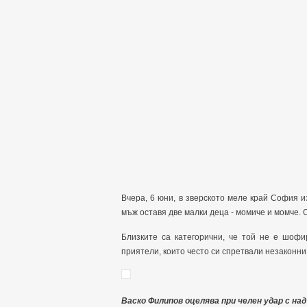
Вчера, 6 юни, в зверското меле край София 
мъж оставя две малки деца - момиче и момче. 
Близките са категорични, че той не е шофи
приятели, които често си спретвали незаконн
Васко Филипов оцелява при челен удар с над