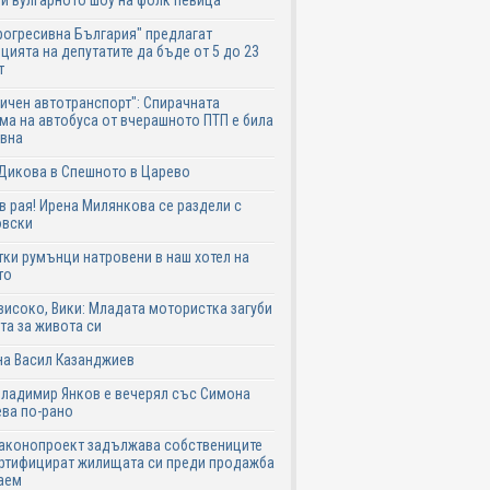
и вулгарното шоу на фолк певица
рогресивна България" предлагат
цията на депутатите да бъде от 5 до 23
т
ичен автотранспорт": Спирачната
ма на автобуса от вчерашното ПТП е била
авна
Дикова в Спешното в Царево
в рая! Ирена Милянкова се раздели с
овски
ки румънци натровени в наш хотел на
то
високо, Вики: Младата мотористка загуби
та за живота си
на Васил Казанджиев
Владимир Янков е вечерял със Симона
ва по-рано
законопроект задължава собствениците
ртифицират жилищата си преди продажба
аем