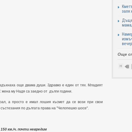
Кметъ
заля 
Дъщер
мама,
Намер
измъч
вечер
Още с
Н
издъхнаха още двама души. Здравко е един от тях. Младият
С жена му Надя са заедно от дълги години.
рал, а просто е имал лошия късмет да се вози при свои
и състезания по дългата права на "Челопешко шосе".
 150 км./ч. почти невредим