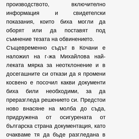
производството, включително
информация и свидетелски
показания, които биха могли да
оборят или да поставят под
съмнение тезата на обвинението.
Същевременно съдът в Кочани е
наложил на г-жа Михайлова най-
леката мярка за неотклонение и в
досегашните си откази да я промени
косвено е посочил какви документи
биха били необходими, за да
преразгледа решението си. Предстои
ново внасяне на молба до съда,
придружена от осигурената от
българска страна документация, като
очакваме тя да бъде разгледана в