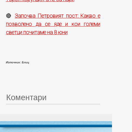
Започва Петровият пост: Какво е
🔴
позволено да се яде и кои големи
светци почитаме на 8 юни
Източник: Блиц
Коментари
© 20