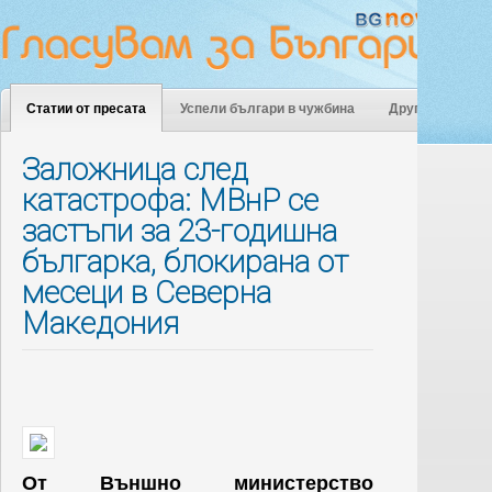
Статии от пресата
Успели българи в чужбина
Други
Заложница след
катастрофа: МВнР се
застъпи за 23-годишна
българка, блокирана от
месеци в Северна
Македония
От Външно министерство