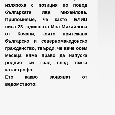
излязоха с позиция по повод
българката Ива Михайлова.
Припомняме, че както БЛИЦ
писа 23-годишната Ива Михайлова
от Кочани, която притежава
българско и северномакедонско
гражданство, твърди, че вече осем
месеца няма право да напуска
родния си град след тежка
катастрофа.
Ето какво заявяват от
ведомството: