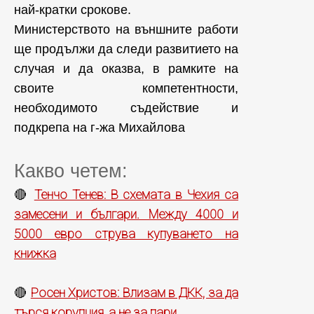
най-кратки срокове.
Министерството на външните работи
ще продължи да следи развитието на
случая и да оказва, в рамките на
своите компетентности,
необходимото съдействие и
подкрепа на г-жа Михайлова
Какво четем:
Тенчо Тенев: В схемата в Чехия са
🔴
замесени и българи. Между 4000 и
5000 евро струва купуването на
книжка
Росен Христов: Влизам в ДКК, за да
🔴
търся корупция, а не за пари