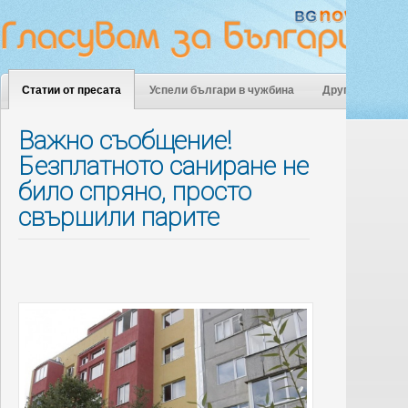
Статии от пресата
Успели българи в чужбина
Други
Важно съобщение!
Безплатното саниране не
било спряно, просто
свършили парите