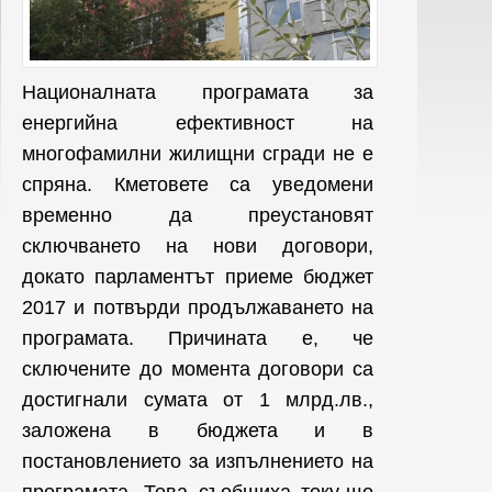
Националната програмата за
енергийна ефективност на
многофамилни жилищни сгради не е
спряна. Кметовете са уведомени
временно да преустановят
сключването на нови договори,
докато парламентът приеме бюджет
2017 и потвърди продължаването на
програмата. Причината е, че
сключените до момента договори са
достигнали сумата от 1 млрд.лв.,
заложена в бюджета и в
постановлението за изпълнението на
програмата. Това съобщиха току-що