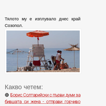
Тялото му е изплувало днес край
Созопол.
Какво четем:
Борис Солтарийски с първи думи за
🔴
бившата си жена - отправи горчиво