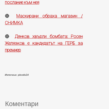
послание към нея
Маскирани обраха магазин /
🔴
СНИМКА
Дянков хвърли бомбата: Росен
🔴
Желязков е кандидатът на ГЕРБ за
премиер
Източник: plovdiv24
Коментари