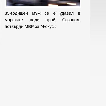
35-годишен мъж се е удавил в
морските води край Созопол,
потвърди МВР за "Фокус".