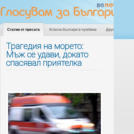
Статии от пресата
Успели българи в чужбина
Други
Трагедия на морето:
Мъж се удави, докато
спасявал приятелка