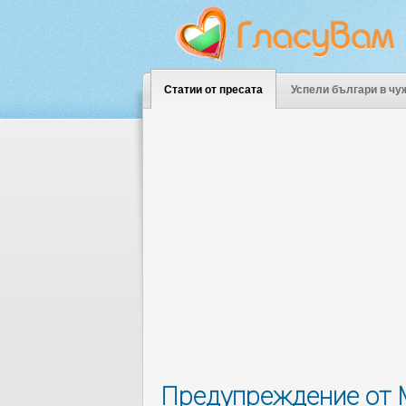
Статии от пресата
Успели българи в чу
Предупреждение от M