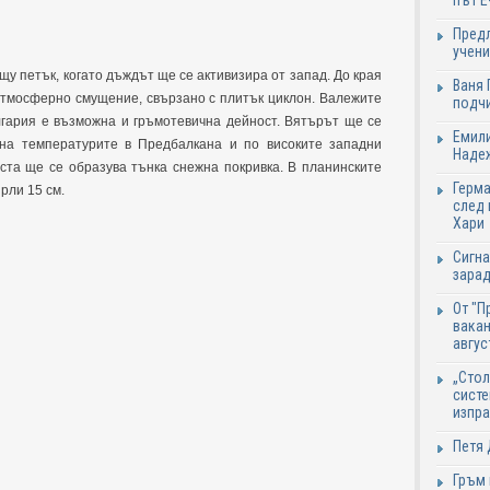
път Е
Предл
учени
у петък, когато дъждът ще се активизира от запад. До края
Ваня 
атмосферно смущение, свързано с плитък циклон. Валежите
подч
лгария е възможна и гръмотевична дейност. Вятърът ще се
Емили
на температурите в Предбалкана и по високите западни
Надеж
ста ще се образува тънка снежна покривка. В планинските
Герма
ърли 15 см.
след 
Хари
Сигна
зарад
От "П
вакан
авгус
„Стол
систе
изпр
Петя 
Гръм 