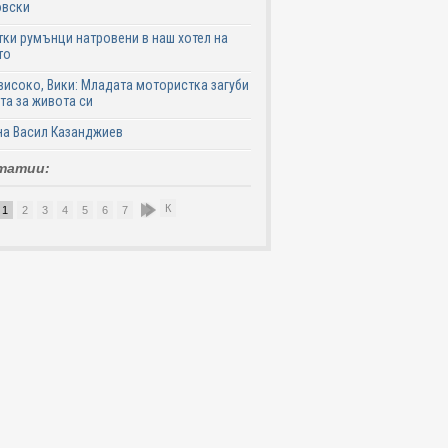
овски
ки румънци натровени в наш хотел на
то
високо, Вики: Младата мотористка загуби
та за живота си
на Васил Казанджиев
татии:
К
1
2
3
4
5
6
7
8
9
10