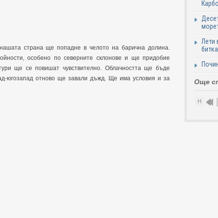
Карб
Десет
море
Лети 
нашата страна ще попадне в челото на барична долина.
битка
ойности, особено по северните склонове и ще придобие
Почи
тури ще се повишат чувствително. Облачността ще бъде
пад-югозапад отново ще завали дъжд. Ще има условия и за
Още с
.
Н