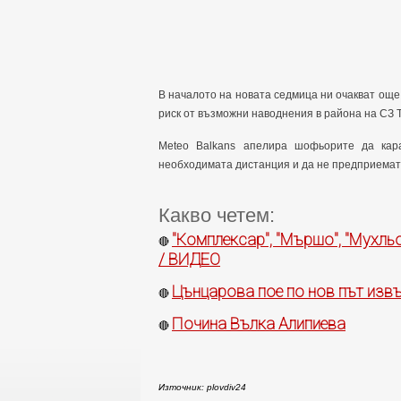
В началото на новата седмица ни очакват още 
риск от възможни наводнения в района на СЗ Т
Meteo Balkans апелира шофьорите да кара
необходимата дистанция и да не предприемат
Какво четем:
"Комплексар", "Мършо", "Мухльо
🔴
/ ВИДЕО
Цънцарова пое по нов път изв
🔴
Почина Вълка Алипиева
🔴
Източник: plovdiv24