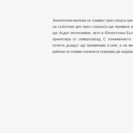
Значителни валежи се очакват през нощта срещ
на съботния ден през страната ще премине 
ще бъдат интензивни, като в Югоизточна Бъ
ориентира от северозапад. С понижението 
полета дъждът ще преминава в сняг, а на ме
райони се очаква снежната покривка да надхв