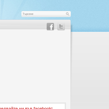
едвайте ни във facebook!