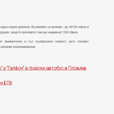
една серия циклони. Възможни са валежи - до 40-50 л/кв.м и
урция, защото валежите там ще надминат 150 л/кв.м.
т внимателно и със съобразена скорост, като спазват
 рискови изпреварвания.
" и "Галфон" в градски автобус в Пловдив
ън БТВ