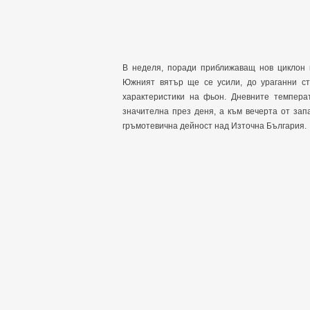
В неделя, поради приближаващ нов циклон 
Южният вятър ще се усили, до ураганни ст
характеристики на фьон. Дневните темпера
значителна през деня, а към вечерта от за
гръмотевична дейност над Източна България