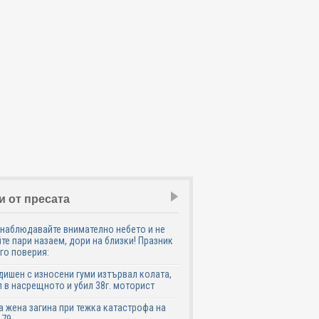
и от пресата
наблюдавайте внимателно небето и не
те пари назаем, дори на близки! Празник
го поверия:
дишен с износени гуми изтървал колата,
 в насрещното и убил 38г. моторист
 жена загина при тежка катастрофа на