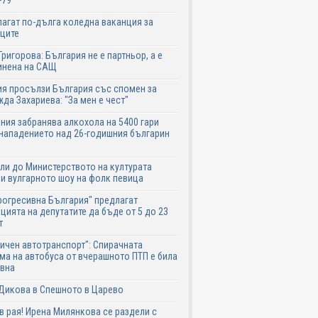
-79
агат по-дълга коледна ваканция за
ците
Григорова: България не е партньор, а е
инена на САЩ
я просълзи България със спомен за
да Захариева: "За мен е чест"
ния забранява алкохола на 5400 гари
нападението над 26-годишния българин
ли до Министерството на културата
и вулгарното шоу на фолк певица
рогресивна България" предлагат
цията на депутатите да бъде от 5 до 23
т
ичен автотранспорт": Спирачната
ма на автобуса от вчерашното ПТП е била
авна
Дикова в Спешното в Царево
в рая! Ирена Милянкова се раздели с