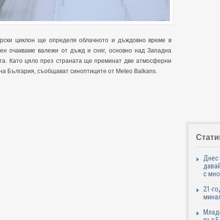
рски циклон ще определя облачното и дъждовно време в
ен очакваме валежи от дъжд и сняг, основно над Западна
ота. Като цяло през страната ще преминат две атмосферни
на България, съобщават синоптиците от Meteo Balkans.
Стати
Днес 
давай
с мно
21-го
минал
Млада