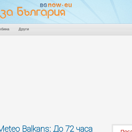
жбина
Други
eteo Balkans: До 72 часа
Посл