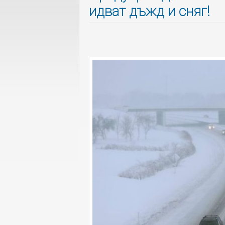
идват дъжд и сняг!