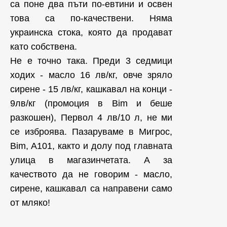
са поне два пъти по-евтини и освен
това са по-качествени. Няма
украинска стока, която да продават
като собствена.
Не е точно така. Преди 3 седмици
ходих - масло 16 лв/кг, овче зряло
сирене - 15 лв/кг, кашкавал на конци -
9лв/кг (промоция в Bim и беше
разкошен), Первол 4 лв/10 л, не ми
се изброява. Пазаруваме в Мигрос,
Bim, A101, както и долу под главната
улица в магазинчетата. А за
качеството да не говорим - масло,
сирене, кашкавал са направени само
от мляко!