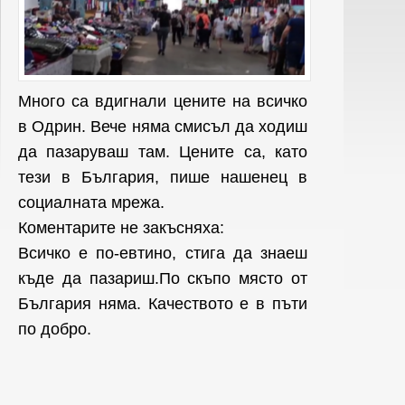
Много са вдигнали цените на всичко
в Одрин. Вече няма смисъл да ходиш
да пазаруваш там. Цените са, като
тези в България, пише нашенец в
социалната мрежа.
Коментарите не закъсняха:
Всичко е по-евтино, стига да знаеш
къде да пазариш.По скъпо място от
България няма. Качеството е в пъти
по добро.