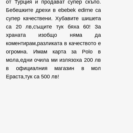
от Турция и продават супер скъпо.
Бебешките дрехи в ebebek edirne са
супер качествени. Хубавите шишета
са 20 лв,същите тук бяха 60! За
храната изобщо няма да
коментирам,разликата в качеството е
огромна. Имам карта за Polo в
мола,едни очила ми излязоха 200 лв
в официалния магазин в мол
Ераста,тук са 500 лв!