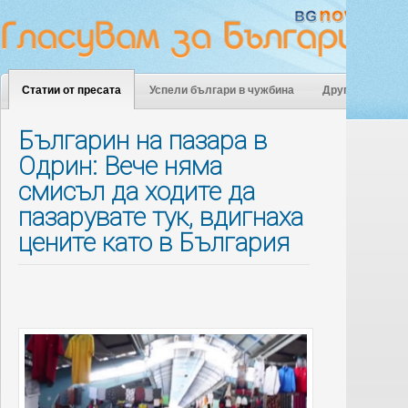
Статии от пресата
Успели българи в чужбина
Други
Българин на пазара в
Одрин: Вече няма
смисъл да ходите да
пазарувате тук, вдигнаха
цените като в България