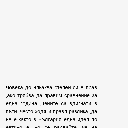
Човека до някаква степен си е прав
,ако трябва да правим сравнение за
една година ,цените са вдигнати в
пъти ,често ходя и правя разлика ,да
не е както в България една идея по
евтино е ,но се радвайте ,че на