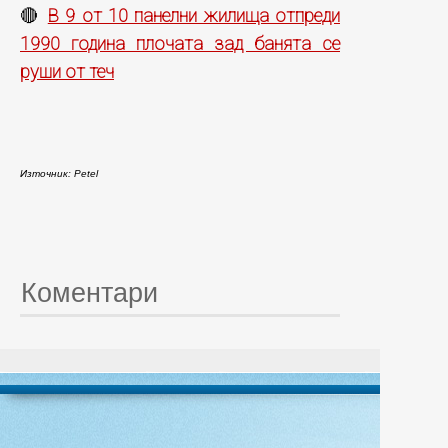
В 9 от 10 панелни жилища отпреди
🔴
1990 година плочата зад банята се
руши от теч
Източник: Petel
Коментари
© 20