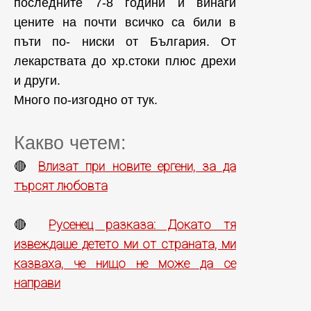
последните 7-8 години и винаги
цените на почти всичко са били в
пъти по- ниски от България. От
лекарствата до хр.стоки плюс дрехи
и други.
Много по-изгодно от тук.
Какво четем:
Влизат при новите ергени, за да
🔴
търсят любовта
Русенец разказа: Докато тя
🔴
извеждаше детето ми от страната, ми
казваха, че нищо не може да се
направи