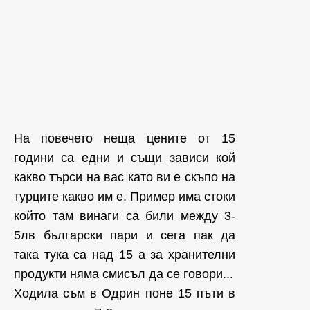
На повечето неща цените от 15
години са едни и същи зависи кой
какво търси на вас като ви е скъпо на
турците какво им е. Пример има стоки
който там винаги са били между 3-
5лв български пари и сега пак да
така тука са над 15 а за хранителни
продукти няма смисъл да се говори...
Ходила съм в Одрин поне 15 пъти в