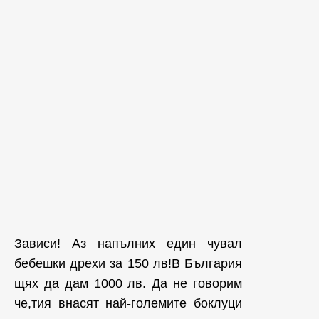
Зависи! Аз напълних един чувал
бебешки дрехи за 150 лв!В България
щях да дам 1000 лв. Да не говорим
че,тия внасят най-големите боклуци