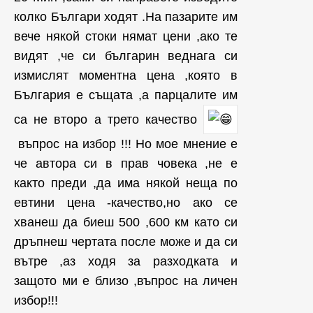
колко Българи ходят .На пазарите им
вече някой стоки нямат цени ,ако те
видят ,че си българин веднага си
измислят моментна цена ,която в
България е същата ,а парцалите им
са не второ а трето качество
въпрос на избор !!! Но мое мнение е
че автора си в прав човека ,не е
както преди ,да има някой неща по
евтини цена -качество,но ако се
хванеш да биеш 500 ,600 км като си
дръпнеш чертата после може и да си
вътре ,аз ходя за разходката и
защото ми е близо ,въпрос на личен
избор!!!