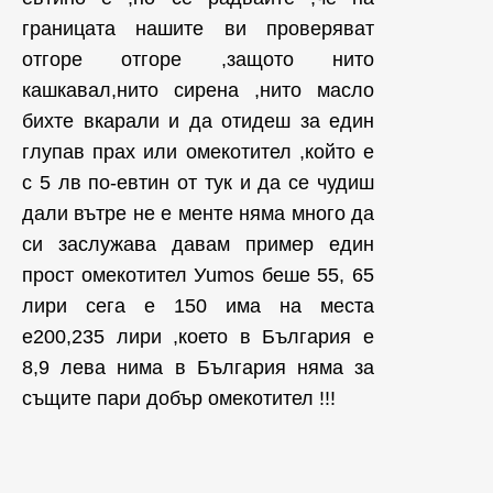
границата нашите ви проверяват
отгоре отгоре ,защото нито
кашкавал,нито сирена ,нито масло
бихте вкарали и да отидеш за един
глупав прах или омекотител ,който е
с 5 лв по-евтин от тук и да се чудиш
дали вътре не е менте няма много да
си заслужава давам пример един
прост омекотител Уumos беше 55, 65
лири сега е 150 има на места
е200,235 лири ,което в България е
8,9 лева нима в България няма за
същите пари добър омекотител !!!