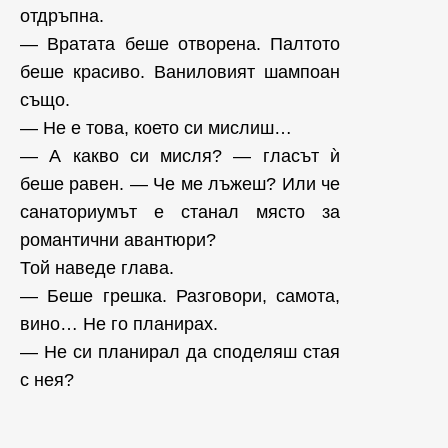
отдръпна.
— Вратата беше отворена. Палтото
беше красиво. Ваниловият шампоан
също.
— Не е това, което си мислиш…
— А какво си мисля? — гласът ѝ
беше равен. — Че ме лъжеш? Или че
санаториумът е станал място за
романтични авантюри?
Той наведе глава.
— Беше грешка. Разговори, самота,
вино… Не го планирах.
— Не си планирал да споделяш стая
с нея?