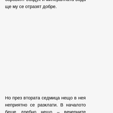
ще му се отразят добре.
Но през втората седмица нещо в нея
неприятно се разклати. В началото
беше дребно нещо – вечерните