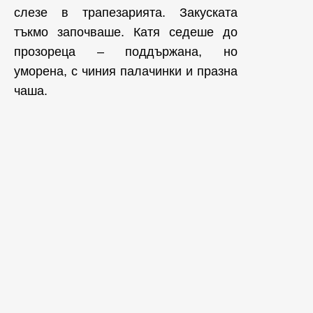
слезе в трапезарията. Закуската
тъкмо започваше. Катя седеше до
прозореца – поддържана, но
уморена, с чиния палачинки и празна
чаша.