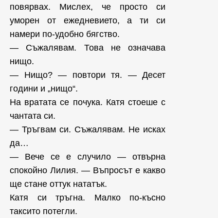
повярвах. Мислех, че просто си
уморен от ежедневието, а ти си
намери по-удобно бягство.
— Съжалявам. Това не означава
нищо.
— Нищо? — повтори тя. — Десет
години и „нищо“.
На вратата се почука. Катя стоеше с
чантата си.
— Тръгвам си. Съжалявам. Не исках
да…
— Вече се е случило — отвърна
спокойно Лилия. — Въпросът е какво
ще стане оттук нататък.
Катя си тръгна. Малко по-късно
таксито потегли.