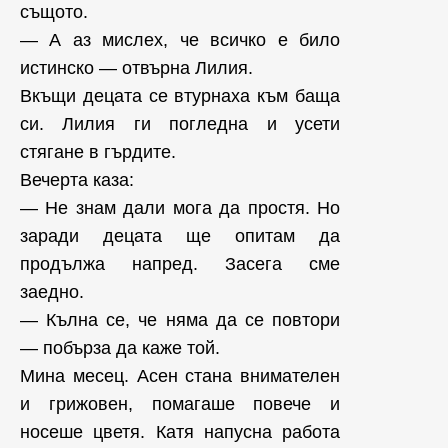
същото.
— А аз мислех, че всичко е било
истинско — отвърна Лилия.
Вкъщи децата се втурнаха към баща
си. Лилия ги погледна и усети
стягане в гърдите.
Вечерта каза:
— Не знам дали мога да простя. Но
заради децата ще опитам да
продължа напред. Засега сме
заедно.
— Кълна се, че няма да се повтори
— побърза да каже той.
Мина месец. Асен стана внимателен
и грижовен, помагаше повече и
носеше цветя. Катя напусна работа