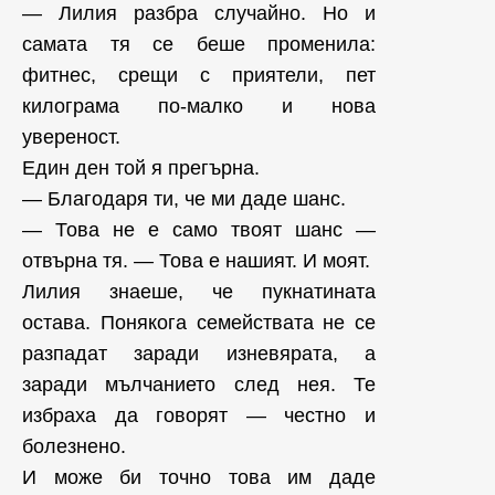
— Лилия разбра случайно. Но и
самата тя се беше променила:
фитнес, срещи с приятели, пет
килограма по-малко и нова
увереност.
Един ден той я прегърна.
— Благодаря ти, че ми даде шанс.
— Това не е само твоят шанс —
отвърна тя. — Това е нашият. И моят.
Лилия знаеше, че пукнатината
остава. Понякога семействата не се
разпадат заради изневярата, а
заради мълчанието след нея. Те
избраха да говорят — честно и
болезнено.
И може би точно това им даде