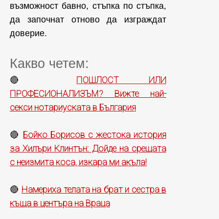
възможност бавно, стъпка по стъпка,
да започнат отново да изграждат
доверие.
Какво четем:
ПОШЛОСТ ИЛИ
🔴
ПРОФЕСИОНАЛИЗЪМ? Вижте най-
секси нотариуската в България
Бойко Борисов с жестока история
🔴
за Хилъри Клинтън: Дойде на срещата
с неизмита коса, изкара ми акъла!
Намериха телата на брат и сестра в
🔴
къща в центъра на Враца