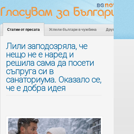
Статии от пресата
Успели българи в чужбина
Други
Лили заподозряла, че
нещо не е наред и
решила сама да посети
съпруга си в
санаториума. Оказало се,
че е добра идея