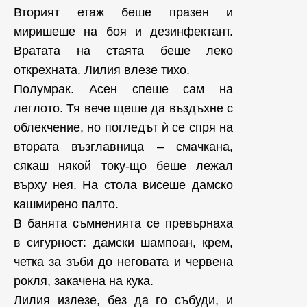
Вторият етаж беше празен и
миришеше на боя и дезинфектант.
Вратата на стаята беше леко
открехната. Лилия влезе тихо.
Полумрак. Асен спеше сам на
леглото. Тя вече щеше да въздъхне с
облекчение, но погледът ѝ се спря на
втората възглавница – смачкана,
сякаш някой току-що беше лежал
върху нея. На стола висеше дамско
кашмирено палто.
В банята съмненията се превърнаха
в сигурност: дамски шампоан, крем,
четка за зъби до неговата и червена
рокля, закачена на кука.
Лилия излезе, без да го събуди, и