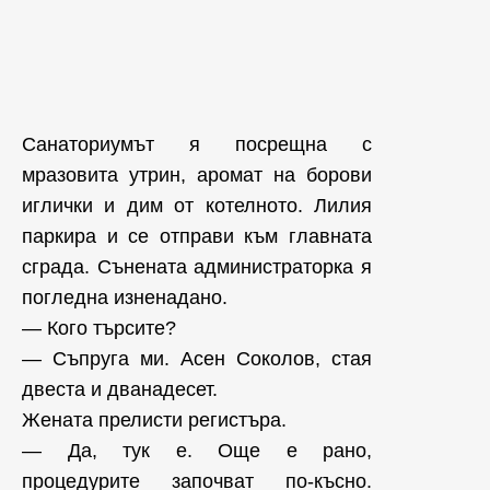
Санаториумът я посрещна с
мразовита утрин, аромат на борови
иглички и дим от котелното. Лилия
паркира и се отправи към главната
сграда. Сънената администраторка я
погледна изненадано.
— Кого търсите?
— Съпруга ми. Асен Соколов, стая
двеста и дванадесет.
Жената прелисти регистъра.
— Да, тук е. Още е рано,
процедурите започват по-късно.