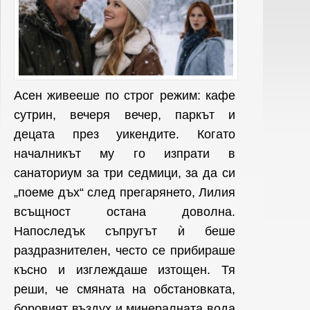
Асен живееше по строг режим: кафе
сутрин, вечеря вечер, паркът и
децата през уикендите. Когато
началникът му го изпрати в
санаториум за три седмици, за да си
„поеме дъх“ след прегарянето, Лилия
всъщност остана доволна.
Напоследък съпругът ѝ беше
раздразнителен, често се прибираше
късно и изглеждаше изтощен. Тя
реши, че смяната на обстановката,
боровият въздух и минералната вода