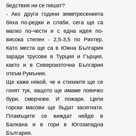
бедствия ни се пишат?
- Ако други години земетресенията
бяха по-редки и слаби, сега ще са
малко по-чести и с една идея по-
висока степен - 2,5-3,5 по Рихтер.
Като места ще са в Южна България
заради трусове в Турция и Гърция,
както и в Североизточна България
откъм Румъния.
Ще каже някой, че и стихиите ще се
гонят тук, защото ще имаме повечко
бури, смерчове. И пожари. Цели
горски масови ще бъдат засегнати.
Пламъците се виждат нейде в
Балкана и в гори в Югозападна
България.