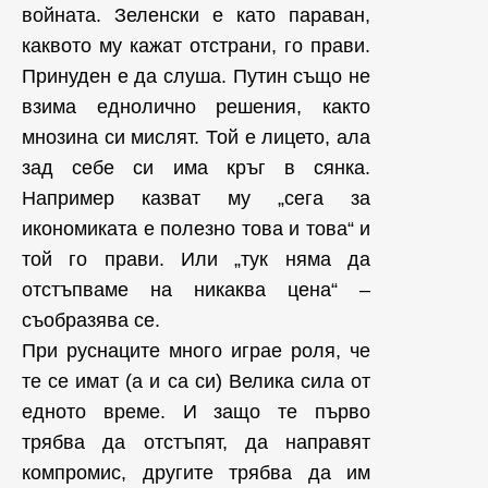
войната. Зеленски е като параван,
каквото му кажат отстрани, го прави.
Принуден е да слуша. Путин също не
взима еднолично решения, както
мнозина си мислят. Той е лицето, ала
зад себе си има кръг в сянка.
Например казват му „сега за
икономиката е полезно това и това“ и
той го прави. Или „тук няма да
отстъпваме на никаква цена“ –
съобразява се.
При руснаците много играе роля, че
те се имат (а и са си) Велика сила от
едното време. И защо те първо
трябва да отстъпят, да направят
компромис, другите трябва да им