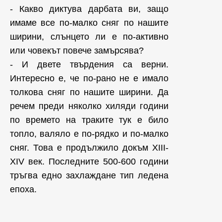
- Какво диктува дарбата ви, защо
имаме все по-малко сняг по нашите
ширини, слънцето ли е по-активно
или човекът повече замърсява?
- И двете твърдения са верни.
Интересно е, че по-рано не е имало
толкова сняг по нашите ширини. Да
речем преди няколко хиляди години
по времето на траките тук е било
топло, валяло е по-рядко и по-малко
сняг. Това е продължило докъм XIII-
XIV век. Последните 500-600 години
тръгва едно захлаждане тип ледена
епоха.