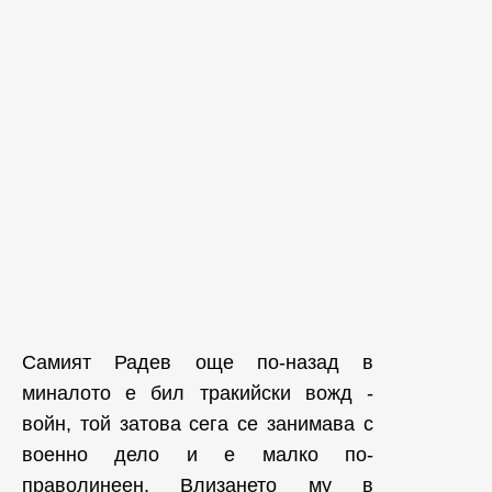
Самият Радев още по-назад в
миналото е бил тракийски вожд -
войн, той затова сега се занимава с
военно дело и е малко по-
праволинеен. Влизането му в