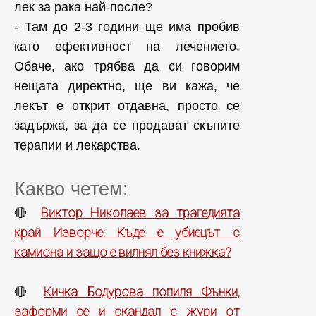
лек за рака най-после?
- Там до 2-3 години ще има пробив
като ефективност на лечението.
Обаче, ако трябва да си говорим
нещата директно, ще ви кажа, че
лекът е открит отдавна, просто се
задържа, за да се продават скъпите
терапии и лекарства.
Какво четем:
Виктор Николаев за трагедията
🔴
край Изворче: Къде е убиецът с
камиона и защо е вилнял без книжка?
Кичка Бодурова попиля Фънки,
🔴
заформи се и скандал с жури от