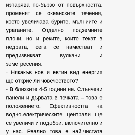
изпарява по-бързо от повърхността,
променят се океанските течения,
което увеличава бурите, мълниите и
ураганите. Отделно подземните
плочи, но и реките, които текат в
недрата, сега се наместват и
предизвикват вулкани и
земетресения.
- Някакъв нов и евтин вид енергия
ще открие ли човечеството?
- В близките 4-5 години не. Слънчеви
панели и дървата в печката – това е
положението. Ефективността на
водно-електрическите централи ще
се увеличи и подобри, включително и
у нас. Реално това е най-чистата