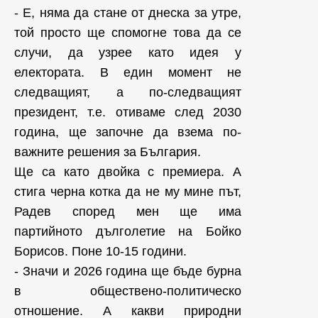
- Е, няма да стане от днеска за утре,
той просто ще спомогне това да се
случи, да узрее като идея у
електората. В един момент не
следващият, а по-следващият
президент, т.е. отиваме след 2030
година, ще започне да взема по-
важните решения за България.
Ще са като двойка с премиера. А
стига черна котка да не му мине път,
Радев според мен ще има
партийното дълголетие на Бойко
Борисов. Поне 10-15 години.
- Значи и 2026 година ще бъде бурна
в обществено-политическо
отношение. А какви природни