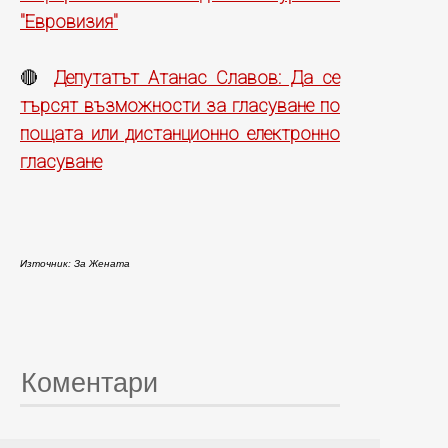
"Евровизия"
Депутатът Атанас Славов: Да се
🔴
търсят възможности за гласуване по
пощата или дистанционно електронно
гласуване
Източник: За Жената
Коментари