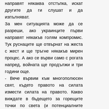
направят някаква отстъпка, искат
другите да ги слушат и да
изпълняват.
За мен ситуацията може да се
разреши, ако украинците първи
направят някакъв голям компромис.
Тук руснаците ще отвърнат на жеста
с жест и ще тръгне някакъв мирен
процес. А ако се върви само с рогата
напред, войната ще продължи и три
години още.
- Вече вървим към многополюсен
свят, където правото на силата
измести силата на правото. Какво
виждате в бъдещето за горещите
точки по света (и потенциалните