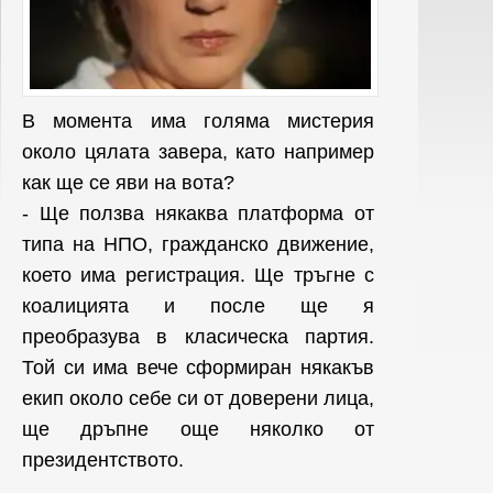
В момента има голяма мистерия
около цялата завера, като например
как ще се яви на вота?
- Ще ползва някаква платформа от
типа на НПО, гражданско движение,
което има регистрация. Ще тръгне с
коалицията и после ще я
преобразува в класическа партия.
Той си има вече сформиран някакъв
екип около себе си от доверени лица,
ще дръпне още няколко от
президентството.