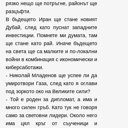
рязко нещо ще потръгне, районът ще
разцъфти.
В бъдещето Иран ще стане новият
Дубай, след като пуснат западните
инвестиции. Помнете ми думата, там
ще стане като рай. Иначе бъдещето
на света ще са малките и по-локални
войни в комбинация с икономически и
киберсаботажи.
- Николай Младенов ще успее ли да
умиротвори Газа, след като я оглави
под зоркото око на Великите сили?
- Той е роден за дипломат, а има и
много силен гръб. Като тук не говоря
само за световни лидери. Около него
има цял кръг от съученици и