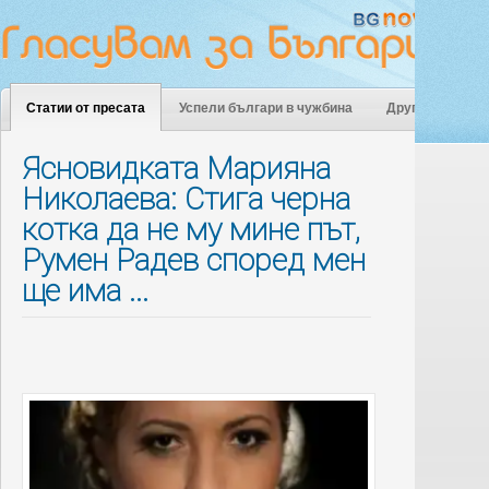
Статии от пресата
Успели българи в чужбина
Други
Ясновидката Марияна
Николаева: Стига черна
котка да не му мине път,
Румен Радев според мен
ще има ...