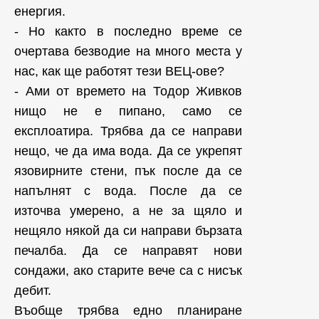
енергия.
- Но както в последно време се
очертава безводие на много места у
нас, как ще работят тези ВЕЦ-ове?
- Ами от времето на Тодор Живков
нищо не е пипано, само се
експлоатира. Трябва да се направи
нещо, че да има вода. Да се укрепят
язовирните стени, пък после да се
напълнят с вода. После да се
източва умерено, а не за щяло и
нещяло някой да си направи бързата
печалба. Да се направят нови
сондажи, ако старите вече са с нисък
дебит.
Въобще трябва едно планиране