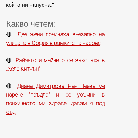
който ни напусна."
Какво четем:
Две жени починаха внезапно на
🔴
улицата в София в рамките на часове
Райчето и майчето се закопаха в
🔴
„Хелс Китчън"
Диана Димитрова: Рая Пеева ме
🔴
нарече "пръдла" и се усъмни в
психичното ми здраве, давам я под
съд!