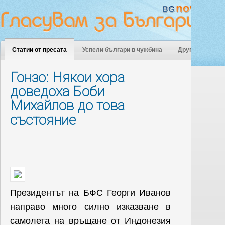
Статии от пресата
Успели българи в чужбина
Други
Гонзо: Някои хора
доведоха Боби
Михайлов до това
състояние
Президентът на БФС Георги Иванов
направо много силно изказване в
самолета на връщане от Индонезия