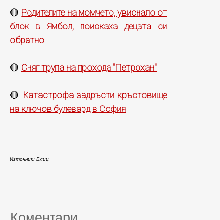
Родителите на момчето, увиснало от
🔴
блок в Ямбол, поискаха децата си
обратно
Сняг трупа на прохода "Петрохан"
🔴
Катастрофа задръсти кръстовище
🔴
на ключов булевард в София
Източник: Блиц
Коментари