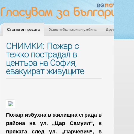
Статии от пресата
Успели българи в чужбина
Други
СНИМКИ: Пожар с
тежко пострадал в
центъра на София,
евакуират живущите
Пожар избухна в жилищна сграда в
района на ул. „Цар Самуил“, в
пряката след ул. „Парчевич“, в