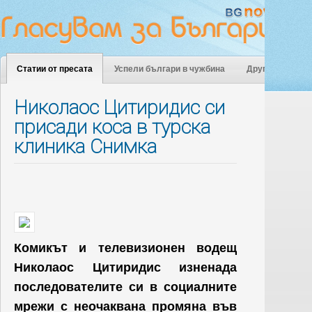
Статии от пресата
Успели българи в чужбина
Други
Николаос Цитиридис си
присади коса в турска
клиника Снимка
Комикът и телевизионен водещ
Николаос Цитиридис изненада
последователите си в социалните
мрежи с неочаквана промяна във