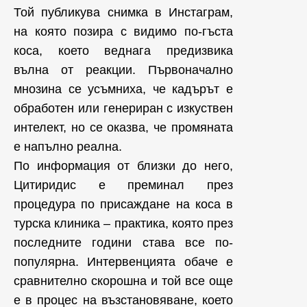
Той публикува снимка в Инстаграм,
на която позира с видимо по-гъста
коса, което веднага предизвика
вълна от реакции. Първоначално
мнозина се усъмниха, че кадърът е
обработен или генериран с изкуствен
интелект, но се оказва, че промяната
е напълно реална.
По информация от близки до него,
Цитиридис е преминал през
процедура по присаждане на коса в
турска клиника – практика, която през
последните години става все по-
популярна. Интервенцията обаче е
сравнително скорошна и той все още
е в процес на възстановяване, което