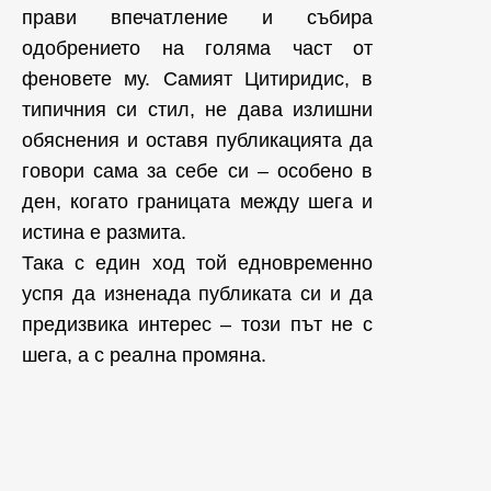
прави впечатление и събира
одобрението на голяма част от
феновете му. Самият Цитиридис, в
типичния си стил, не дава излишни
обяснения и оставя публикацията да
говори сама за себе си – особено в
ден, когато границата между шега и
истина е размита.
Така с един ход той едновременно
успя да изненада публиката си и да
предизвика интерес – този път не с
шега, а с реална промяна.