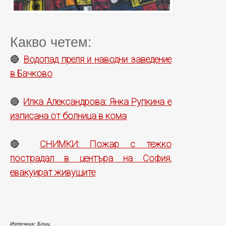
Какво четем:
Водопад преля и наводни заведение
🔴
в Бачково
Илка Александрова: Янка Рупкина е
🔴
изписана от болница в кома
СНИМКИ: Пожар с тежко
🔴
пострадал в центъра на София,
евакуират живущите
Източник: Блиц