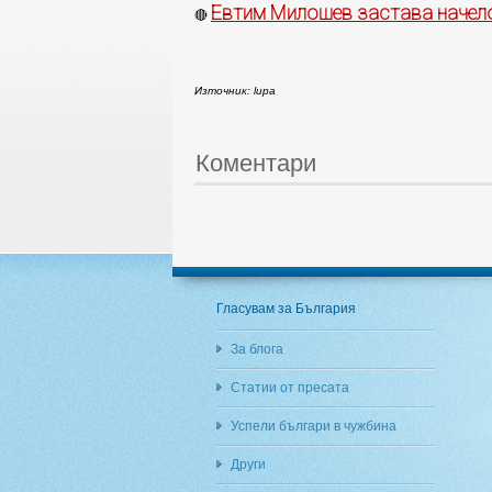
Евтим Милошев застава начело
🔴
Източник: lupa
Коментари
Гласувам за България
За блога
Статии от пресата
Успели българи в чужбина
Други