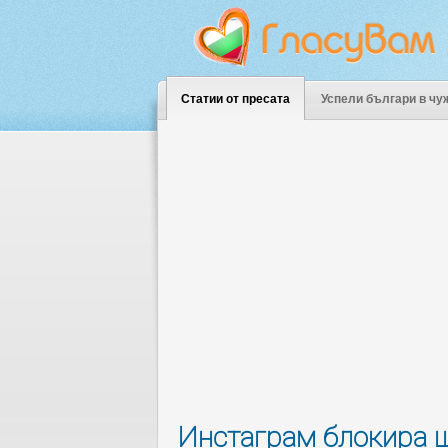
Статии от пресата
Успели българи в чу
Инстаграм блокира щ