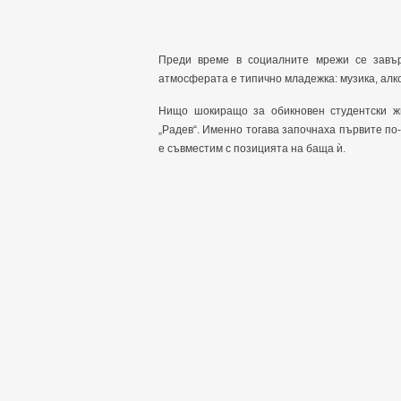
Преди време в социалните мрежи се завър
атмосферата е типично младежка: музика, алко
Нищо шокиращо за обикновен студентски жи
„Радев“. Именно тогава започнаха първите по
е съвместим с позицията на баща ѝ.