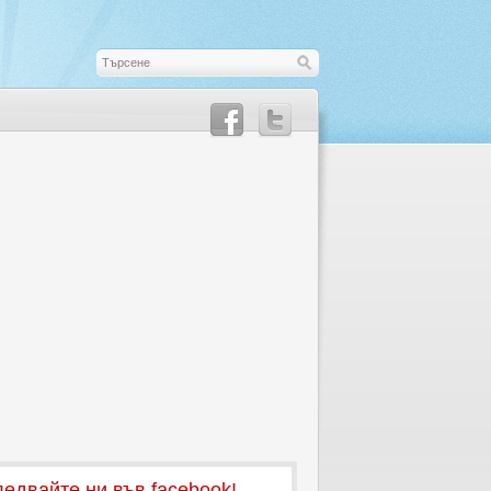
едвайте ни във facebook!