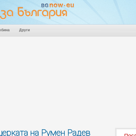
жбина
Други
ерката на Румен Радев
Посл