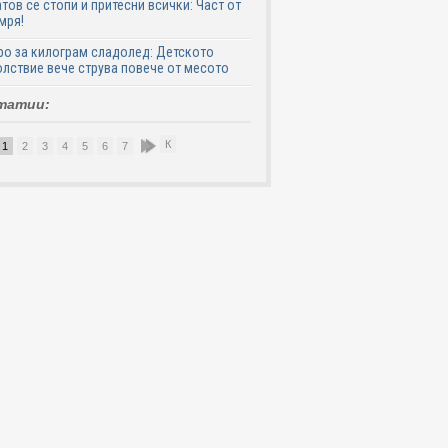
тов се стопи и притесни всички: Част от
мря!
ро за килограм сладолед: Детското
лствие вече струва повече от месото
татии:
К
1
2
3
4
5
6
7
8
9
10