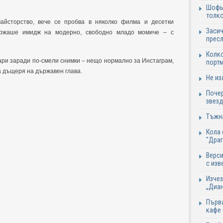
Шофьо
толко
айсторство, вече се пробва в няколко филма и десетки
Засич
ържаше имидж на модерно, свободно младо момиче – с
пресл
Колко
ри заради по-смели снимки – нещо нормално за Инстаграм,
портм
за дъщеря на държавен глава.
Не из
Почер
звезд
Тъжна
Кола 
"Дра
Верси
с изв
Изчез
„Диан
Първа
кафе