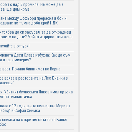
рът с над 5 промила: Не може да е
ва, ще дам кръв
ане между шофьори прерасна в бой и
едване по тъмна доба край НДК
 трябва да си закъсал, за да откраднеш
онето на дете? Майка издирва тази жена
лизайте в отпуск!
пената Деси Слава избухна: Как да съм
а в тази мизерия?
 вест: Почина бивш кмет на Варна
се вряза в ресторанта на Лео Бианки в
галевци"
я: Убитият бизнесмен Янков имал връзка
естна гимнастичка
нала е 12-годишната пианистка Мери от
абад" в София Снимка
 снимка на открития овъглен в Банкя
 бос