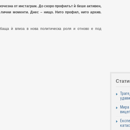
зчезна от инстаграм. До скоро профилът ѝ беше активен,
 лични моменти. Днес – нищо. Нито профил, нито архив.
 баща ѝ влиза в нова политическа роля и отново е под
Стати
Траге
удави
Мира 
вицеп
Експе
катас