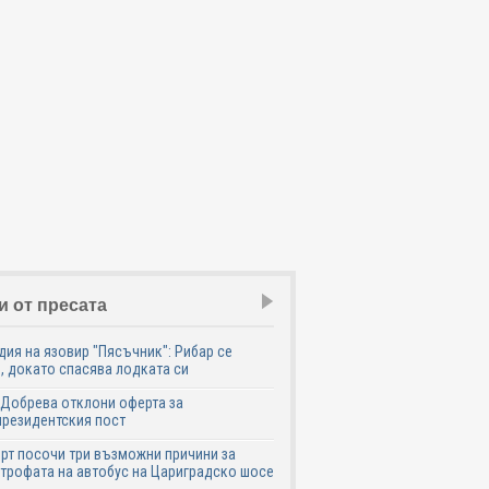
и от пресата
дия на язовир "Пясъчник": Рибар се
, докато спасява лодката си
Добрева отклони оферта за
резидентския пост
рт посочи три възможни причини за
трофата на автобус на Цариградско шосе