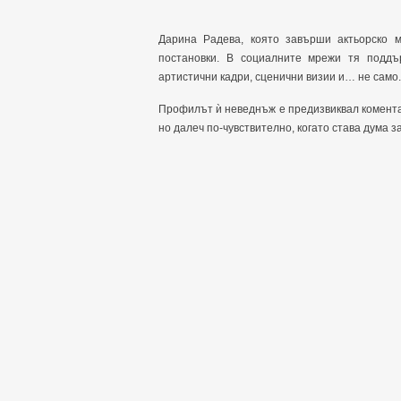
Дарина Радева, която завърши актьорско м
постановки. В социалните мрежи тя подд
артистични кадри, сценични визии и… не само.
Профилът ѝ неведнъж е предизвиквал комента
но далеч по-чувствително, когато става дума 