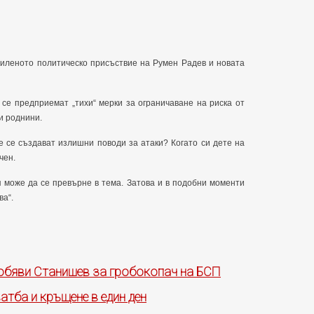
силеното политическо присъствие на Румен Радев и новата
 се предприемат „тихи“ мерки за ограничаване на риска от
и роднини.
е се създават излишни поводи за атаки? Когато си дете на
чен.
ия може да се превърне в тема. Затова и в подобни моменти
ва“.
 обяви Станишев за гробокопач на БСП
атба и кръщене в един ден