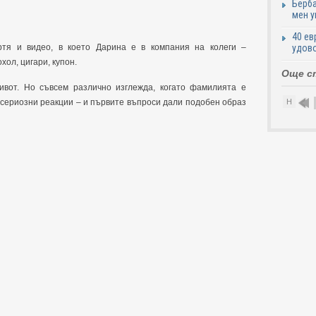
Берба
мен у
40 ев
удово
тя и видео, в което Дарина е в компания на колеги –
хол, цигари, купон.
Още с
вот. Но съвсем различно изглежда, когато фамилията е
Н
-сериозни реакции – и първите въпроси дали подобен образ