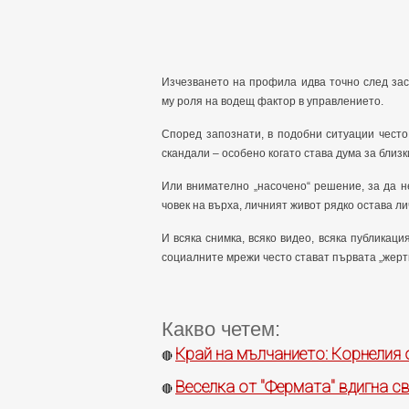
Изчезването на профила идва точно след за
му роля на водещ фактор в управлението.
Според запознати, в подобни ситуации често
скандали – особено когато става дума за близк
Или внимателно „насочено“ решение, за да н
човек на върха, личният живот рядко остава ли
И всяка снимка, всяко видео, всяка публикац
социалните мрежи често стават първата „жерт
Какво четем:
Край на мълчанието: Корнелия
🔴
Веселка от "Фермата" вдигна св
🔴