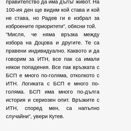
правителство да има дълъг живот. На
100-ия ден ще видим кой става и кой
не става, но Радев ги е избрал за
изброените приоритети", обясни той.
"Мисля, че няма връзка между
избора на Доцова и другите. Те са
правени индивидуално. Каквото и да
говорим за ИТН, все пак са имали
някои попадения. Все пак връзката с
БСП е много по-голяма, отколкото с
ИТН. Логиката с БСП е много по-
голяма. БСП има много по-дълга
история и сериозен опит. Връзките с
ИТН, според мен, са напълно
случайни", увери Кутев.