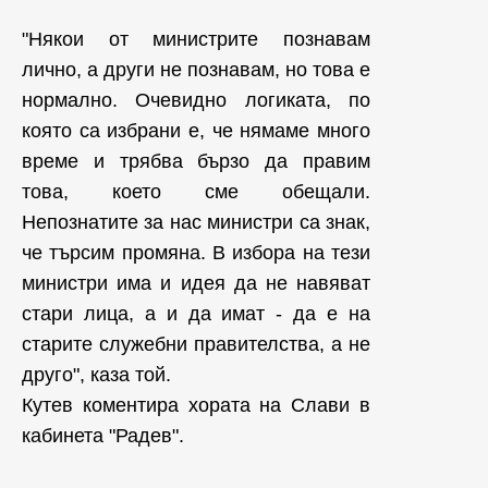
"Някои от министрите познавам
лично, а други не познавам, но това е
нормално. Очевидно логиката, по
която са избрани е, че нямаме много
време и трябва бързо да правим
това, което сме обещали.
Непознатите за нас министри са знак,
че търсим промяна. В избора на тези
министри има и идея да не навяват
стари лица, а и да имат - да е на
старите служебни правителства, а не
друго", каза той.
Кутев коментира хората на Слави в
кабинета "Радев".