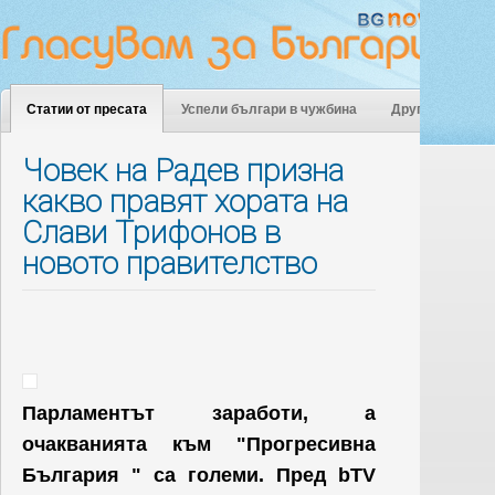
Статии от пресата
Успели българи в чужбина
Други
Човек на Радев призна
какво правят хората на
Слави Трифонов в
новото правителство
Парламентът заработи, а
очакванията към "Прогресивна
България " са големи. Пред bTV