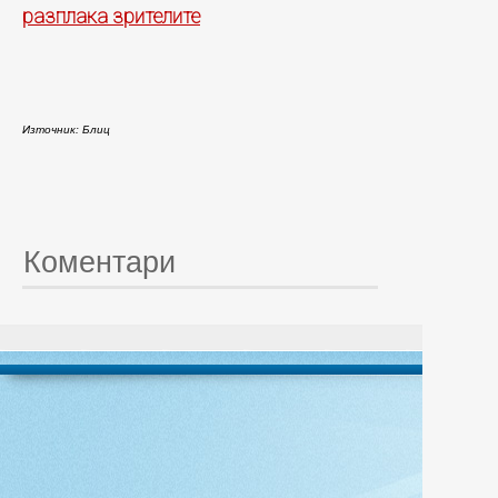
разплака зрителите
Източник: Блиц
Коментари
© 20