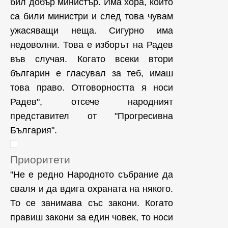
бил добър министър. Има хора, които
са били министри и след това чувам
ужасяващи неща. Сигурно има
недоволни. Това е изборът на Радев
във случая. Когато всеки втори
българин е гласувал за теб, имаш
това право. Отговорността я носи
Радев", отсече народният
представител от "Прогресивна
България".
Приоритети
"Не е редно Народното събрание да
сваля и да вдига охраната на някого.
То се занимава със закони. Когато
правиш закони за един човек, то носи