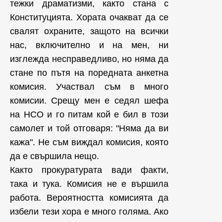
тежки драматизми, както стана с
Конституцията. Хората очакват да се
свалят охраните, защото на всички
нас, включително и на мен, ни
изглежда несправедливо, но няма да
стане по пътя на поредната анкетна
комисия. Участвал съм в много
комисии. Срещу мен е седял шефа
на НСО и го питам кой е бил в този
самолет и той отговаря: "Няма да ви
кажа". Не съм виждал комисия, която
да е свършила нещо.
Както прокуратурата вади факти,
така и тука. Комисия не е вършила
работа. Вероятността комисията да
избели тези хора е много голяма. Ако