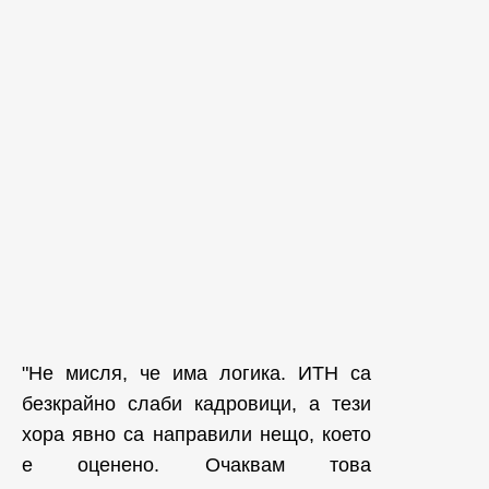
"Не мисля, че има логика. ИТН са
безкрайно слаби кадровици, а тези
хора явно са направили нещо, което
е оценено. Очаквам това