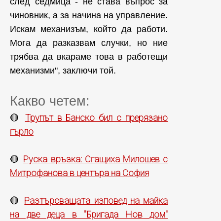
след седмица - не става въпрос за
чиновник, а за начина на управление.
Искам механизъм, който да работи.
Мога да разказвам случки, но ние
трябва да вкараме това в работещи
механизми", заключи той.
Какво четем:
Трупът в Банско бил с прерязано
🔴
гърло
Руска връзка: Сгащиха Милошев с
🔴
Митрофанова в центъра на София
Разтърсващата изповед на майка
🔴
на две деца в "Бригада Нов дом"