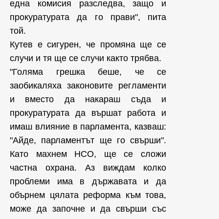
една комисия разследва, защо и
прокуратурата да го прави", пита
той.
Кутев е сигурен, че промяна ще се
случи и тя ще се случи както трябва.
"Голяма грешка беше, че се
заобикаляха законовите регламенти
и вместо да накараш съда и
прокуратурата да вършат работа и
имаш влияние в парламента, казваш:
"Айде, парламентът ще го свърши".
Като махнем НСО, ще се сложи
частна охрана. Аз виждам колко
проблеми има в държавата и да
обърнем цялата реформа към това,
може да започне и да свърши със