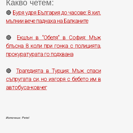
Какво четем:
Буря удря България до часове: 8 хил.
🔴
мълнии вече паднаха на Балканите
Екшън в "Обеля" в София: Мъж
🔴
блъсна 8 коли при гонка с полицията,
прокуратурата го подхвана
Трагедията в Турция: Мъж спаси
🔴
съпругата си, но изгоря с бебето им в
автобуса-ковчег
Източник: Petel