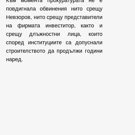
Към момента прокуратурата не е
повдигнала обвинения нито срещу
Невзоров, нито срещу представители
на фирмата инвеститор, както и
срещу длъжностни лица, които
според институциите са допуснали
строителството да продължи години
наред.