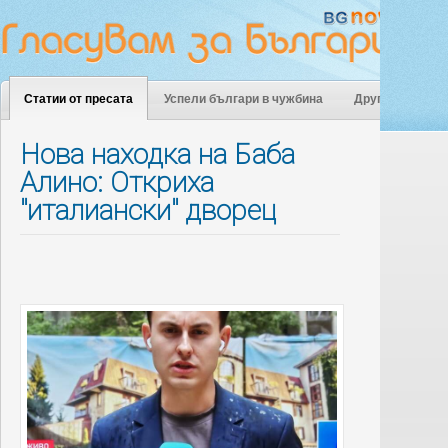
Статии от пресата
Успели българи в чужбина
Други
Нова находка на Баба
Алино: Откриха
"италиански" дворец