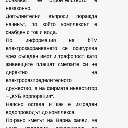
обявяват, че строителството е
незаконно.
Допълнителни въпроси поражда
начинът, по който комплексът е
снабден с ток и вода.
По информация на bTV
електрозахранването се осигурява
чрез съседен имот и трафопост, като
живеещите плащат сметките си не
директно на
електроразпределителното
дружество, а на фирмата инвеститор
– „КУБ Корпорация“.
Неясно остава и как е изграден
водопроводът до комплекса.
По-рано кметът на Варна заяви, че