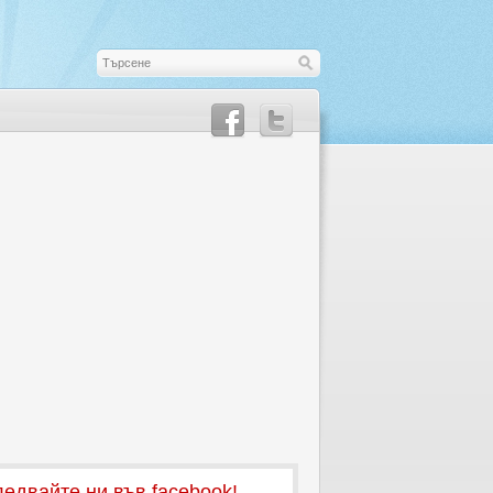
едвайте ни във facebook!