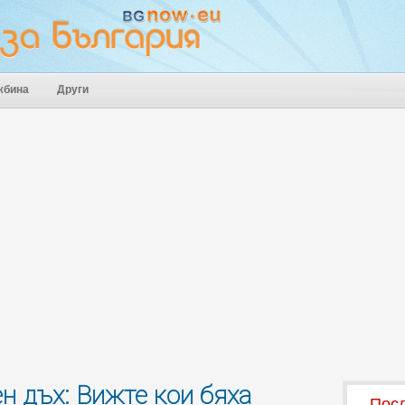
жбина
Други
н дъх: Вижте кои бяха
Посл