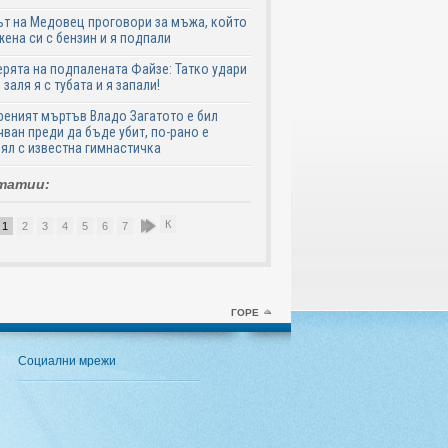
т на Медовец проговори за мъжа, който
жена си с бензин и я подпали
ята на подпалената Файзе: Татко удари
 заля я с тубата и я запали!
еният мъртъв Владо Загатото е бил
ван преди да бъде убит, по-рано е
ял с известна гимнастичка
татии:
К
1
2
3
4
5
6
7
8
9
10
ГОРЕ
Социални мрежи