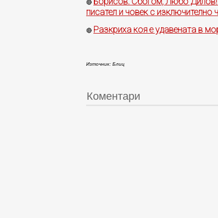
Борисов: Сбогом, Любо Дилов! 
🔴
писател и човек с изключително
Разкриха коя е удавената в мо
🔴
Източник: Блиц
Коментари