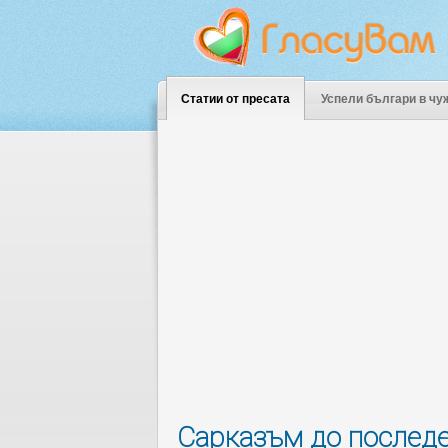
Статии от пресата
Успели българи в чу
Сарказъм до последе