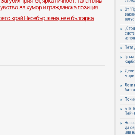
Загубих приятел, ярка личност, талантлив
зарад
 чувство за хумор и гражданска позиция
От "П
вакан
рето край Несебър жена, не е българка
авгус
„Стол
систе
изпр
Петя 
Гръм 
Карб
Десет
море
Лети 
битка
Почи
БТВ: 
Пейче
Нов 
да се
или н