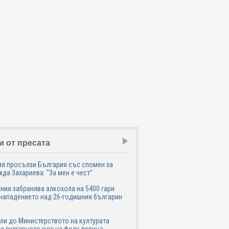
и от пресата
я просълзи България със спомен за
да Захариева: "За мен е чест"
ния забранява алкохола на 5400 гари
нападението над 26-годишния българин
ли до Министерството на културата