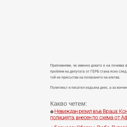
Припомняме, че именно докато е на почивка 
проблем на депутата от ГЕРБ стана ясно след
той не присъства на полагането на клетва.
Политикът и писател издъхна днес, а за конч
Какво четем:
Невиждан резил във Враца: Ко
🔴
полицията, внесен по схема от А