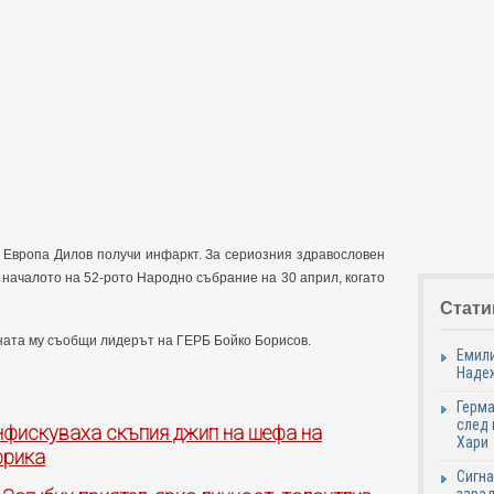
в Европа Дилов получи инфаркт. За сериозния здравословен
 началото на 52-рото Народно събрание на 30 април, когато
Стати
ината му съобщи лидерът на ГЕРБ Бойко Борисов.
Емили
Надеж
Герма
след 
нфискуваха скъпия джип на шефа на
Хари
фрика
Сигна