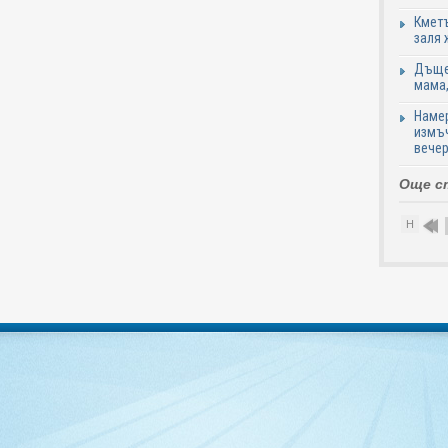
Кметъ
заля 
Дъщер
мама,
Намер
измъч
вечер
Още с
Н