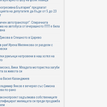
и вулгарното шоу на фолк певица
рогресивна България" предлагат
цията на депутатите да бъде от 5 до 23
т
ичен автотранспорт": Спирачната
ма на автобуса от вчерашното ПТП е била
авна
Дикова в Спешното в Царево
в рая! Ирена Милянкова се раздели с
овски
ки румънци натровени в наш хотел на
то
високо, Вики: Младата мотористка загуби
та за живота си
на Васил Казанджиев
Владимир Янков е вечерял със Симона
ва по-рано
законопроект задължава собствениците
ртифицират жилищата си преди продажба
аем