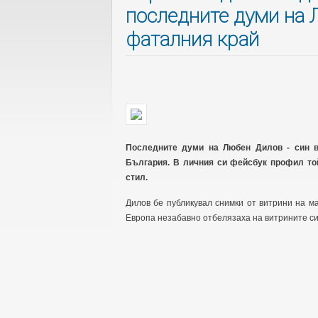
последните думи на 
фаталния край
Последните думи на Любен Дилов - син в
България. В личния си фейсбук профил той
стил.
Дилов бе публикувал снимки от витрини на м
Европа незабавно отбелязаха на витрините си