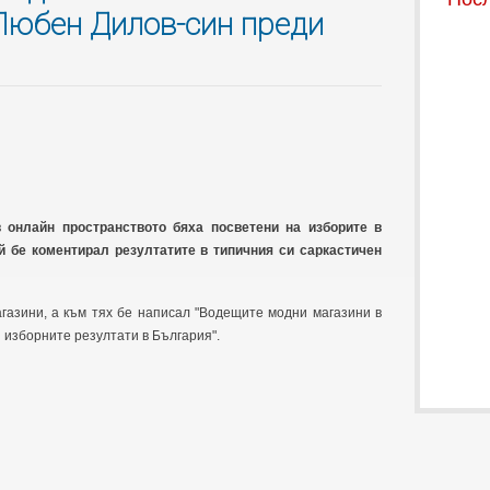
Любен Дилов-син преди
 онлайн пространството бяха посветени на изборите в
 бе коментирал резултатите в типичния си саркастичен
агазини, а към тях бе написал "Водещите модни магазини в
 изборните резултати в България".