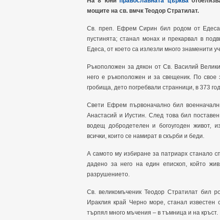
На 8 юни
православната църква
отбелязв
мощите на св. вмчк Теодор Стратилат.
Св. преп. Ефрем Сирин бил родом от Едеса
пустинята; станал монах и прекарвал в под
Едеса, от което са излезли много знаменити у
Ръкоположен за дякон от Св. Василий Велики,
него е ръкоположен и за свещеник. По свое 
гробища, дето погребвали странници, в 373 го
Свети Ефрем първоначално бил военначални
Анастасий и Иустин. След това бил поставен 
водещ добродетелен и богоугоден живот, и
всички, които се намират в скърби и беди.
А самото му избиране за патриарх станало с
дадено за него на един епископ, който жив
разрушението.
Св. великомъченик Теодор Стратилат бил ро
Ираклия край Черно море, станал известен 
търпял много мъчения – в тъмница и на кръст. 