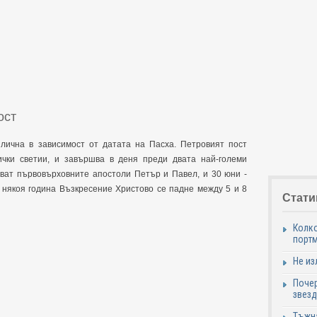
ост
лична в зависимост от датата на Пасха. Петровият пост
чки светии, и завършва в деня преди двата най-големи
стват първовърховните апостоли Петър и Павел, и 30 юни -
 някоя година Възкресение Христово се падне между 5 и 8
Стати
Колко
портм
Не из
Почер
звезд
Тъжна