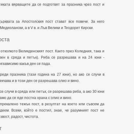
иката вярващите да се подготвят за празника чрез пост и
ърквата за Апостолския пост стават все повече. За него
Медиолански, а в V в. и Лъв Велики и Теодорит Кирски.
оста
отколкото Великденският пост. Както през Коледния, така и
вен в сряда и петък). Риба се разрешава и на 24 юни -
независимо какъв ден се пада.
реди празника (тази година на 27 юни), но ако се случи в
екчава и в този ден се разрешава олио и вино.
е случи в сряда или петък, се разрешава риба, а ако 30 юни
амо да се яде постна храна с олио и вино.
прекалено тежък пост, в резултат на което или съвсем да
деем. Всеки, който е постил, знае, че разумният пост не
звост, радост, чистота.
т