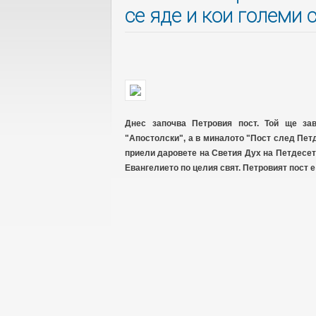
се яде и кои големи 
Днес започва Петровия пост. Той ще за
"Апостолски", а в миналото "Пост след Петд
приели даровете на Светия Дух на Петдесет
Евангелието по целия свят. Петровият пост е