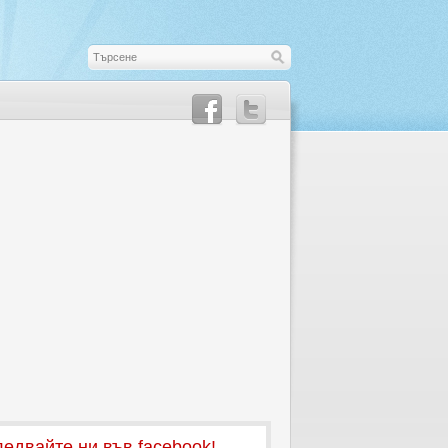
едвайте ни във facebook!