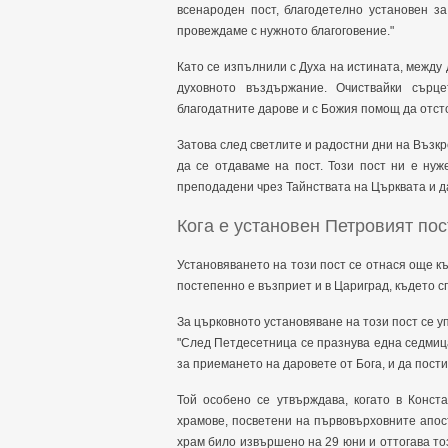
всенароден пост, благодетелно установен з
провеждаме с нужното благоговение."
Като се изпълнили с Духа на истината, между
духовното въздържание. Очиствайки сърц
благодатните дарове и с Божия помощ да отст
Затова след светлите и радостни дни на Възк
да се отдаваме на пост. Този пост ни е нуж
преподадени чрез Тайнствата на Църквата и д
Кога е установен Петровият пос
Установяването на този пост се отнася още к
постепенно е възприет и в Цариград, където с
За църковното установяване на този пост се 
"След Петдесетница се празнува една седмица
за приемането на даровете от Бога, и да пост
Той особено се утвърждава, когато в Конст
храмове, посветени на първовърховните апо
храм било извършено на 29 юни и оттогава тоз