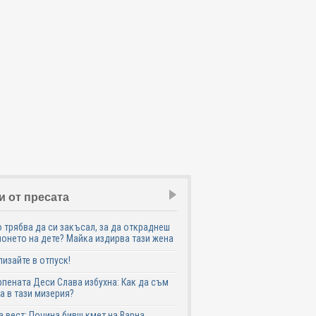
и от пресата
 трябва да си закъсал, за да откраднеш
онето на дете? Майка издирва тази жена
лизайте в отпуск!
пената Деси Слава избухна: Как да съм
а в тази мизерия?
 вест: Почина бивш кмет на Варна