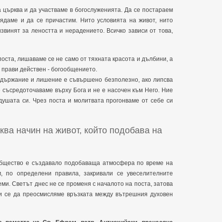
 църква и да участваме в богослуженията. Да се постараем
ядаме и да се причастим. Нито условията на живот, нито
извинят за леността и нерадението. Всичко зависи от това,
оста, лишаваме се не само от тяхната красота и дълбини, а
о прави действен - богообщението.
ъздържание и лишение е съвършено безполезно, ако липсва
е съсредоточаваме върху Бога и не е насочен към Него. Ние
душата си. Чрез поста и молитвата прогонваме от себе си
сква начин на живот, който подобава на
общество е създавало подобаваща атмосфера по време на
, по определени правила, закривали се увеселителните
ми. Светът днес не се променя с началото на поста, затова
 ни се да преосмисляме връзката между вътрешния духовен