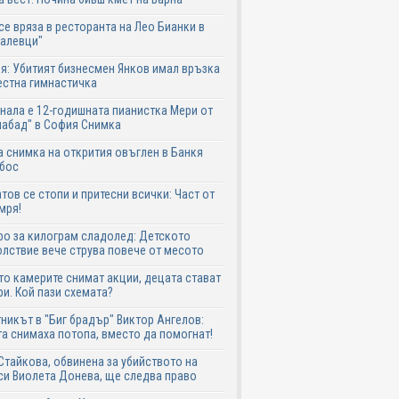
се вряза в ресторанта на Лео Бианки в
галевци"
я: Убитият бизнесмен Янков имал връзка
естна гимнастичка
нала е 12-годишната пианистка Мери от
абад" в София Снимка
 снимка на открития овъглен в Банкя
 бос
тов се стопи и притесни всички: Част от
мря!
ро за килограм сладолед: Детското
лствие вече струва повече от месото
о камерите снимат акции, децата стават
и. Кой пази схемата?
никът в "Биг брадър" Виктор Ангелов:
а снимаха потопа, вместо да помогнат!
Стайкова, обвинена за убийството на
си Виолета Донева, ще следва право