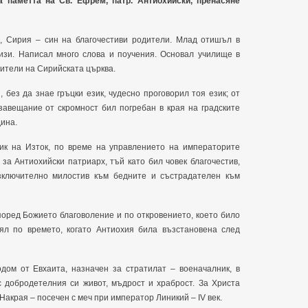
а паметта на Св. Ефрем, патр. Антиохийски, пренасяне
, Сирия – син на благочестиви родители. Млад отишъл в
визи. Написал много слова и поучения. Основал училище в
чители на Сирийската църква.
 без да знае гръцки език, чудесно проговорил тоя език; от
завещание от скромност бил погребан в края на градските
дина.
к на Изток, по време на управлението на императорите
за Антиохийски патриарх, тъй като бил човек благочестив,
зключително милостив към бедните и състрадателен към
поред Божието благоволение и по откровението, което било
ял по времето, когато Антиохия била възстановена след
дом от Евхаита, назначен за стратилат – военачалник, в
с добродетелния си живот, мъдрост и храброст. За Христа
Накрая – посечен с меч при император Линикий – IV век.