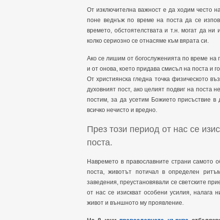
От изключителна важност е да ходим често на
поне веднъж по време на поста да се изпов
времето, обстоятелствата и т.н. могат да ни 
колко сериозно се отнасяме към вярата си.
Ако се лишим от богослуженията по време на п
и от онова, което придава смисъл на поста и г
От християнска гледна точка физическото в
духовният пост, ако целият подвиг на поста н
постим, за да усетим Божието присъствие в 
всичко нечисто и вредно.
През този период от нас се изи
поста.
Навремето в православните страни самото 
поста, животът потичал в определен ритъм
заведения, преустановявали се светските прие
от нас се изискват особени усилия, налага
живот и външното му проявление.