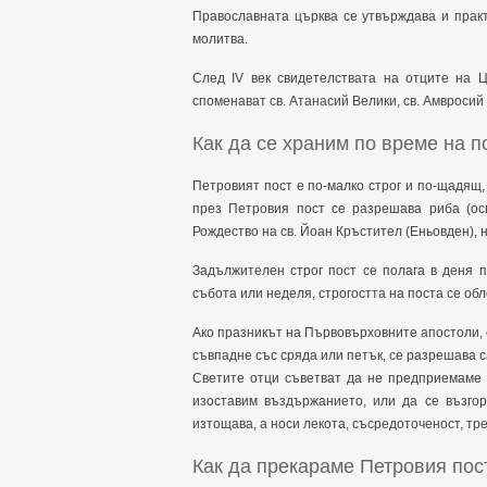
Православната църква се утвърждава и практ
молитва.
След IV век свидетелствата на отците на Ц
споменават св. Атанасий Велики, св. Амвросий 
Как да се храним по време на п
Петровият пост е по-малко строг и по-щадящ, 
през Петровия пост се разрешава риба (ос
Рождество на св. Йоан Кръстител (Еньовден), 
Задължителен строг пост се полага в деня п
събота или неделя, строгостта на поста се обл
Ако празникът на Първовърховните апостоли, с
съвпадне със сряда или петък, се разрешава с
Светите отци съветват да не предприемаме 
изоставим въздържанието, или да се възгор
изтощава, а носи лекота, съсредоточеност, тре
Как да прекараме Петровия пос