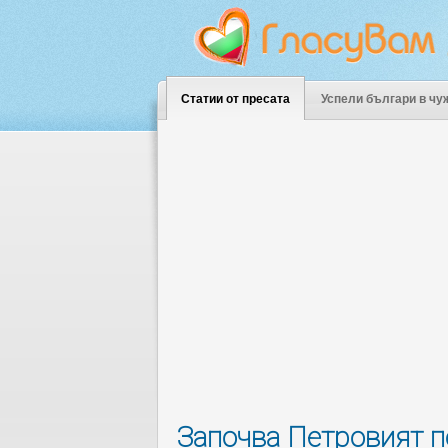
Статии от пресата
Успели българи в чу
Започва Петровият по