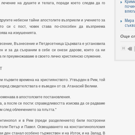
Крими
а лечение на душите и телата, поради което следва да го
почин
влязъ
 другите небесни тайни апостолите възприели и учението за
Мира 
съква
ето си с пост, човек става по-способен да възприема
оява на изкушенията.
Още с
ресение, Възнесение и Петдесетница Църквата е установила
Н
ен и за да съхраним в себе си онези дарове, които са ни
а ги преумножаваме в своето лично християнско служение.
т
ъм първите времена на християнството. Утвърден в Рим, той
поред свидетелствата е въведен от св. Атанасий Велики.
упоменава в апостолските постановления.
, а после се пости: справедливостта изисква да се радваме
им след облекчението за плътта."
антинопол и в Рим (преди разделението) били построени
столи Петър и Павел. Освещаването на константинополския
и ден станал особено тържествен и на Изток, и на Запад. В