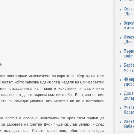
Кола 
"Дра
Верси
с изв
Изчез
„Диан
Първа
кафе
а
Берба
мен у
яни пострадали мъченически за вярата си. Жертви на тези
40 ев
Постът, който започва в деня след Неделя на Всички светии
удово
омня страданията на първите християни и различните
Докат
 опасността да се върнем към живот без Бога, ако не сме
дилър
ната си самодисциплина, ако животът ни не е постоянен
Участ
Хорат
а постът е особено необходим, та чрез този подвиг да
Ивет 
 за даровете на Светия Дух - пише св. Лъв Велики. - След
баба 
ух освещава със Своето съшествие, обикновено следва