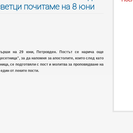
светци почитаме на 8 юни
върши на 29 юни, Петровден. Постът се нарича още
есетница", за да напомня за апостолите, които след като
ница, се подготвяли с пост и молитва за проповядване на
 един от леките пости.