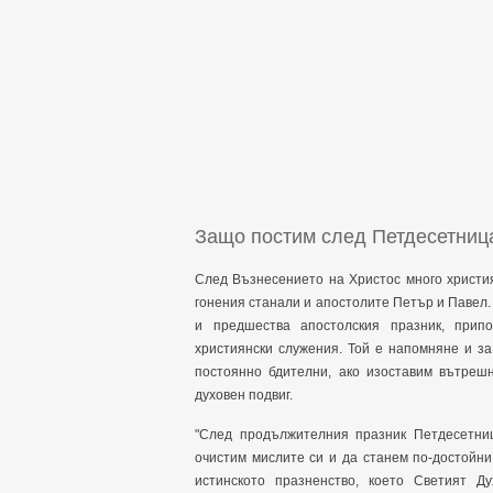
Защо постим след Петдесетниц
След Възнесението на Христос много христи
гонения станали и апостолите Петър и Павел. 
и предшества апостолския празник, прип
християнски служения. Той е напомняне и за
постоянно бдителни, ако изоставим вътреш
духовен подвиг.
"След продължителния празник Петдесетниц
очистим мислите си и да станем по-достойни
истинското празненство, което Светият Д