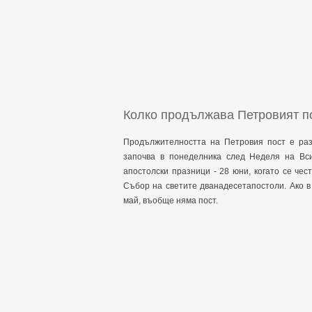
Колко продължава Петровият п
Продължителността на Петровия пост е раз
започва в понеделника след Неделя на Вси
апостолски празници - 28 юни, когато се че
Събор на светите дванадесетапостоли. Ако в
май, въобще няма пост.