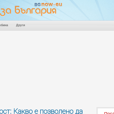
жбина
Други
ст: Какво е позволено да
Посл