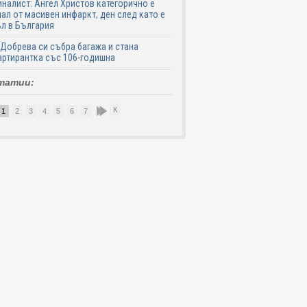
налист: Ангел Христов категорично е
ал от масивен инфаркт, ден след като е
л в България
Добрева си събра багажа и стана
ртирантка със 106-годишна
татии:
К
1
2
3
4
5
6
7
8
9
10