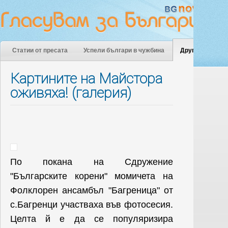
Статии от пресата
Успели българи в чужбина
Други
Картините на Майстора
оживяха! (галерия)
По покана на Сдружение
"Българските корени" момичета на
Фолклорен ансамбъл "Багреница" от
с.Багренци участваха във фотосесия.
Целта й е да се популяризира