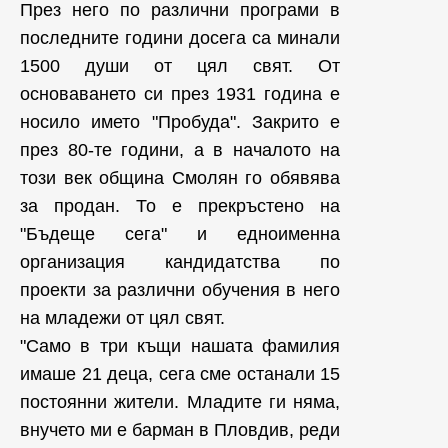
През него по различни програми в
последните години досега са минали
1500 души от цял свят. От
основаването си през 1931 година е
носило името "Пробуда". Закрито е
през 80-те години, а в началото на
този век община Смолян го обявява
за продан. То е прекръстено на
"Бъдеще сега" и едноименна
организация кандидатства по
проекти за различни обучения в него
на младежи от цял свят.
"Само в три къщи нашата фамилия
имаше 21 деца, сега сме останали 15
постоянни жители. Младите ги няма,
внучето ми е барман в Пловдив, реди