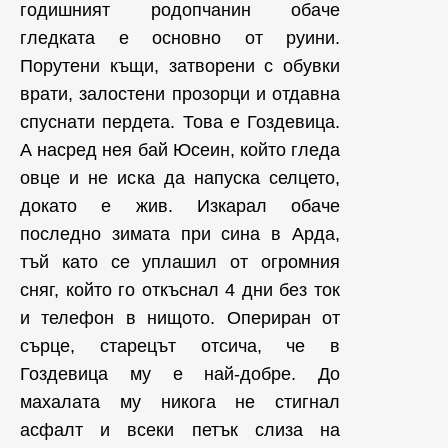
годишният родопчанин обаче
гледката е основно от руини.
Порутени къщи, затворени с обувки
врати, залостени прозорци и отдавна
спуснати пердета. Това е Гоздевица.
А насред нея бай Юсеин, който гледа
овце и не иска да напуска селцето,
докато е жив. Изкарал обаче
последно зимата при сина в Арда,
тъй като се уплашил от огромния
сняг, който го откъснал 4 дни без ток
и телефон в нищото. Опериран от
сърце, старецът отсича, че в
Гоздевица му е най-добре. До
махалата му никога не стигнал
асфалт и всеки петък слиза на