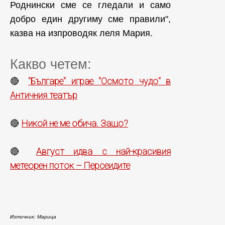
Роднински сме се гледали и само
добро един другиму сме правили",
казва на изпроводяк леля Мария.
Какво четем:
"Българе" играе "Осмото чудо" в
🔴
Античния театър
Никой не ме обича. Защо?
🔴
Август идва с най-красивия
🔴
метеорен поток – Персеидите
Източник: Марица