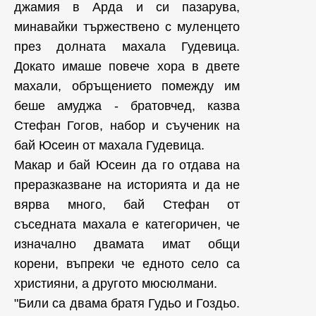
джамия в Арда и си пазарува,
минавайки тържествено с муленцето
през долната махала Гудевица.
Докато имаше повече хора в двете
махали, обръщението помежду им
беше амуджа - братовчед, казва
Стефан Гогов, набор и съученик на
бай Юсеин от махала Гудевица.
Макар и бай Юсеин да го отдава на
преразказване на историята и да не
вярва много, бай Стефан от
съседната махала е категоричен, че
изначално двамата имат общи
корени, въпреки че едното село са
християни, а другото мюсюлмани.
"Били са двама братя Гудьо и Гоздьо.