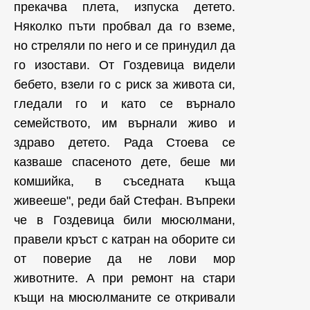
прекачва плета, изпуска детето.
Няколко пъти пробвал да го вземе,
но стреляли по него и се принудил да
го изостави. От Гоздевица видели
бебето, взели го с риск за живота си,
гледали го и като се върнало
семейството, им върнали живо и
здраво детето. Рада Стоева се
казваше спасеното дете, беше ми
комшийка, в съседната къща
живееше", реди бай Стефан. Въпреки
че в Гоздевица били мюсюлмани,
правели кръст с катран на оборите си
от поверие да не лови мор
животните. А при ремонт на стари
къщи на мюсюлманите се откривали