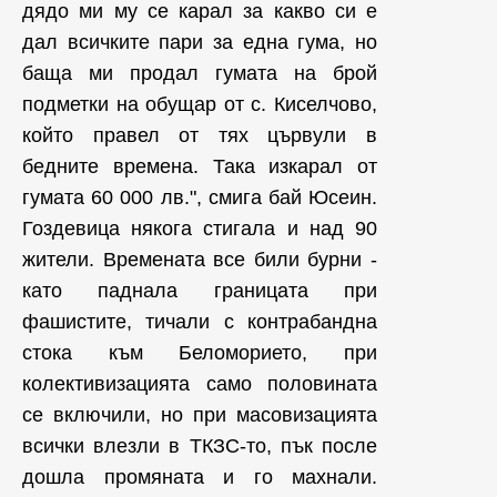
дядо ми му се карал за какво си е
дал всичките пари за една гума, но
баща ми продал гумата на брой
подметки на обущар от с. Киселчово,
който правел от тях цървули в
бедните времена. Така изкарал от
гумата 60 000 лв.", смига бай Юсеин.
Гоздевица някога стигала и над 90
жители. Времената все били бурни -
като паднала границата при
фашистите, тичали с контрабандна
стока към Беломорието, при
колективизацията само половината
се включили, но при масовизацията
всички влезли в ТКЗС-то, пък после
дошла промяната и го махнали.