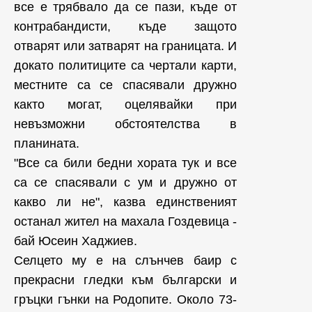
все е трябвало да се пази, къде от
контрабандисти, къде защото
отварят или затварят на границата. И
докато политиците са чертали карти,
местните са се спасявали дружно
както могат, оцелявайки при
невъзможни обстоятелства в
планината.
"Все са били бедни хората тук и все
са се спасявали с ум и дружно от
какво ли не", казва единственият
останал жител на махала Гоздевица -
бай Юсеин Хаджиев.
Селцето му е на слънчев баир с
прекрасни гледки към български и
гръцки гънки на Родопите. Около 73-