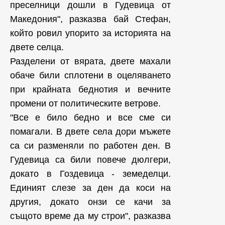
преселници дошли в Гудевица от
Македония", разказва бай Стефан,
който ровил упорито за историята на
двете селца.
Разделени от вярата, двете махали
обаче били сплотени в оцеляването
при крайната беднотия и вечните
промени от политическите ветрове.
"Все е било бедно и все сме си
помагали. В двете села дори мъжете
са си разменяли по работен ден. В
Гудевица са били повече дюлгери,
докато в Гоздевица - земеделци.
Единият слезе за ден да коси на
другия, докато онзи се качи за
същото време да му строи", разказва