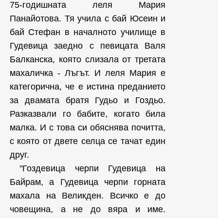
75-годишната леля Мария
Панайотова. Тя учила с бай Юсеин и
бай Стефан в началното училище в
Гудевица заедно с певицата Валя
Балканска, която слизала от третата
махаличка - Лъгът. И леля Мария е
категорична, че е истина преданието
за двамата братя Гудьо и Гоздьо.
Разказвали го бабите, когато била
малка. И с това си обяснява почитта,
с която от двете селца се тачат един
друг.
"Гоздевица черпи Гудевица на
Байрам, а Гудевица черпи горната
махала на Великден. Всичко е до
човещина, а не до вяра и име.