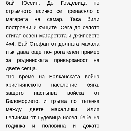
бай Юсеин. До Гоздевица по
стръмното всичко се пренасяло с
магарета на самар. Така били
построени и къщите. Сега до селото
стигат освен магаретата и джиповете
4x4. Бай Стефан от долната махала
пък дава още по-трогателен пример
за роднинската привързаност на
двете селца.
"По време на Балканската война
християнското население бяга,
защото настъпва войска от
Беломорието, и тръгва по пътечка
между двете махалички. Илия
Гелински от Гудевица носел бебе на
годинка и половина и докато