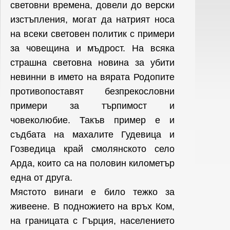
световни времена, довели до верски
изстъпления, могат да натрият носа
на всеки световен политик с примери
за човещина и мъдрост. На всяка
страшна световна новина за убити
невинни в името на вярата Родопите
противопоставят безпрекословни
примери за търпимост и
човеколюбие. Такъв пример е и
съдбата на махалите Гудевица и
Гозведица край смолянското село
Арда, които са на половин километър
една от друга.
Мястото винаги е било тежко за
живеене. В подножието на връх Ком,
на границата с Гърция, населението