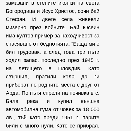
замазани в стените иконки на света
Богородица и Исус Христос, сочи бай
Стефан. И двете села живеели
мизерно през войните. Бай Юсеин
има култов пример за находчивост за
спасяване от беднотията. "Баща ми е
бил трудовак, а след това три пъти
ходил запас, последно през 1945 г.
на летището в Пловдив. Като
свършил, пратили кола да ги
приберат по родните места с друг от
Арда. По пътя спрели на почивка в с.
Бяла река и купил външна
автомобилна гума от човек за 18 000
лв., тъй като преди 1951 г. парите
били с много нули. Като се прибрал,