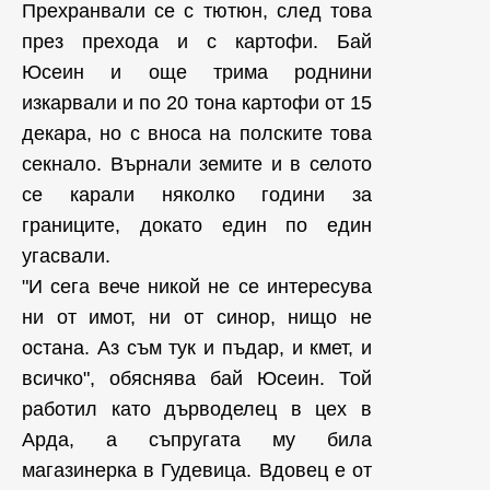
Прехранвали се с тютюн, след това
през прехода и с картофи. Бай
Юсеин и още трима роднини
изкарвали и по 20 тона картофи от 15
декара, но с вноса на полските това
секнало. Върнали земите и в селото
се карали няколко години за
границите, докато един по един
угасвали.
"И сега вече никой не се интересува
ни от имот, ни от синор, нищо не
остана. Аз съм тук и пъдар, и кмет, и
всичко", обяснява бай Юсеин. Той
работил като дърводелец в цех в
Арда, а съпругата му била
магазинерка в Гудевица. Вдовец е от