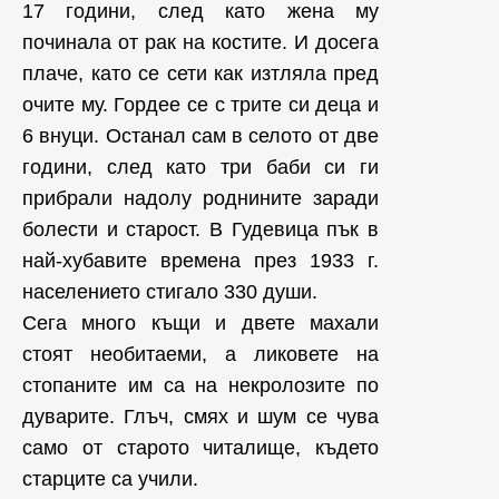
17 години, след като жена му
починала от рак на костите. И досега
плаче, като се сети как изтляла пред
очите му. Гордее се с трите си деца и
6 внуци. Останал сам в селото от две
години, след като три баби си ги
прибрали надолу роднините заради
болести и старост. В Гудевица пък в
най-хубавите времена през 1933 г.
населението стигало 330 души.
Сега много къщи и двете махали
стоят необитаеми, а ликовете на
стопаните им са на некролозите по
дуварите. Глъч, смях и шум се чува
само от старото читалище, където
старците са учили.