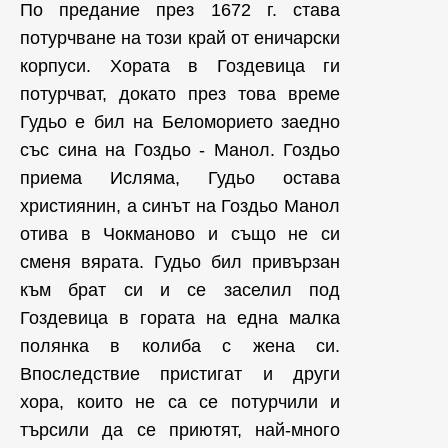
По предание през 1672 г. става
потурчване на този край от еничарски
корпуси. Хората в Гоздевица ги
потурчват, докато през това време
Гудьо е бил на Беломорието заедно
със сина на Гоздьо - Манол. Гоздьо
приема Исляма, Гудьо остава
християнин, а синът на Гоздьо Манол
отива в Чокманово и също не си
сменя вярата. Гудьо бил привързан
към брат си и се заселил под
Гоздевица в гората на една малка
полянка в колиба с жена си.
Впоследствие пристигат и други
хора, които не са се потурчили и
търсили да се приютят, най-много