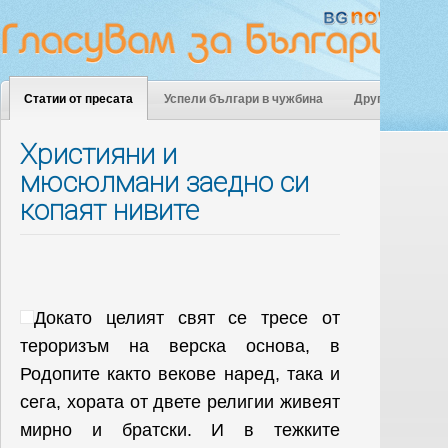
Статии от пресата
Успели българи в чужбина
Други
Християни и
мюсюлмани заедно си
копаят нивите
Докато целият свят се тресе от
тероризъм на верска основа, в
Родопите както векове наред, така и
сега, хората от двете религии живеят
мирно и братски. И в тежките