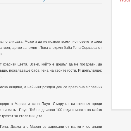
а по улицата. Може и да не позная всеки, но повечето хора
за мен, ще ме запомнят. Това споделя баба Гена Серкьова от
и.
т красиви цветя. Всеки, който е дошъл да ме поздрави, да
също, пожелаваше баба Гена на своите гости. И допълваше:
.
овска община, а нейният рожден ден се превърна в празник
ъщерята Мария и сина Паун. Съпругът си отишъл преди
ил и синът Паун. Той не дочакал 100-годишнината на майка
е грижат за столетницата.
 Гена. Двамата с Марин се харесали от малки и останали