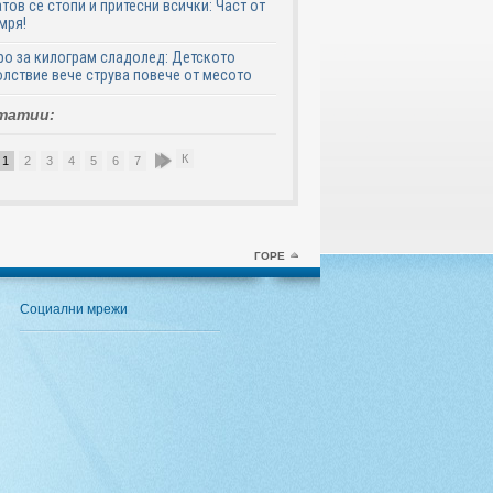
тов се стопи и притесни всички: Част от
мря!
ро за килограм сладолед: Детското
лствие вече струва повече от месото
татии:
К
1
2
3
4
5
6
7
8
9
10
ГОРЕ
Социални мрежи