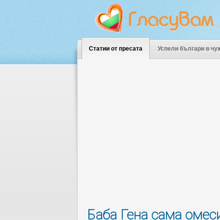
Статии от пресата
Успели българи в чу
Баба Гена сама омеси