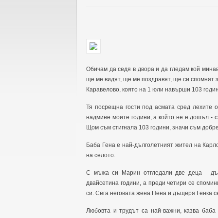
Обичам да седя в двора и да гледам кой минав
ще ме видят, ще ме поздравят, ще си спомнят 
Каравелово, която на 1 юли навърши 103 годин
Тя посрещна гости под асмата сред лехите о
надмине моите години, а който не е дошъл - 
Щом съм стигнала 103 години, значи съм добре
Баба Гена е най-дълголетният жител на Карл
на селото.
С мъжа си Марин отгледали две деца - д
двайсетина години, а преди четири се спомин
си. Сега неговата жена Пена и дъщеря Генка с
Любовта и трудът са най-важни, казва баба