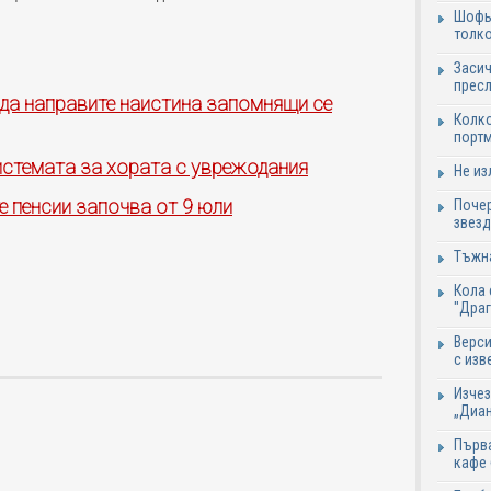
Шофьо
толко
Засич
пресл
 да направите наистина запомнящи се
Колко
портм
стемата за хората с уврежодания
Не из
е пенсии започва от 9 юли
Почер
звезд
Тъжна
Кола 
"Дра
Верси
с изв
Изчез
„Диан
Първа
кафе