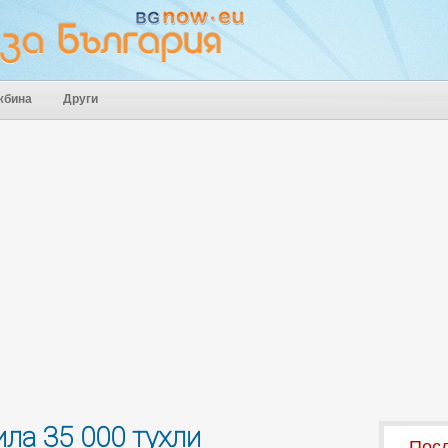
жбина
Други
ла 35 000 тухли
Посл