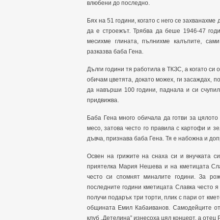
влюбени до последно.
Бях на 51 години, когато с него се захванахм
да е строежът. Трябва да беше 1946-47 год
месихме глината, пълнихме калъпите, сами
разказва баба Гена.
Дълги години тя работила в ТКЗС, а когато си 
обичам цветята, докато можех, ги засаждах, п
да навърши 100 години, паднала и си счупил
придвижва.
Баба Гена много обичала да готви за цялото
месо, затова често го правила с картофи и зе
дъвча, признава баба Гена. Тя е набожна и доп
Освен на грижите на снаха си и внучката с
приятелка Мария Нешева и на кметицата Сла
често си спомнят миналите години. За ро
последните години кметицата Славка често я
получи подарък три торти, плик с пари от кме
общината Емил Кабаиванов. Самодейците от
клуб „Детелина” изнесоха цял концерт, а отец 