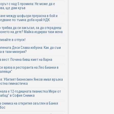
рът с над 5 промила: Не може да е
ва, ще дам кръв
ане между шофьори прерасна в бой и
едване по тъмна доба край НДК
 трябва да си закъсал, за да откраднеш
онето на дете? Майка издирва тази жена
лизайте в отпуск!
пената Деси Слава избухна: Как да съм
а в тази мизерия?
 вест: Почина бивш кмет на Варна
се вряза в ресторанта на Лео Бианки в
галевци"
я: Убитият бизнесмен Янков имал връзка
естна гимнастичка
нала е 12-годишната пианистка Мери от
абад" в София Снимка
 снимка на открития овъглен в Банкя
 бос