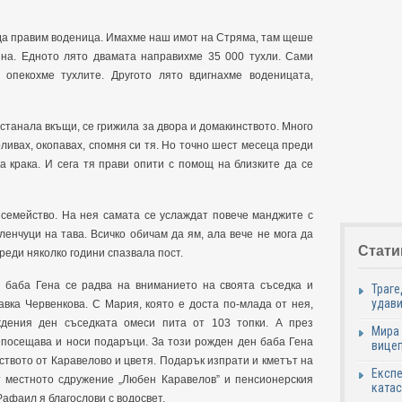
е да правим воденица. Имахме наш имот на Стряма, там щеше
ина. Едното лято двамата направихме 35 000 тухли. Сами
 опекохме тухлите. Другото лято вдигнахме воденицата,
останала вкъщи, се грижила за двора и домакинството. Много
оливах, окопавах, спомня си тя. Но точно шест месеца преди
а крака. И сега тя прави опити с помощ на близките да се
 семейство. На нея самата се услаждат повече манджите с
ленчуци на тава. Всичко обичам да ям, ала вече не мога да
Стати
реди няколко години спазвала пост.
и баба Гена се радва на вниманието на своята съседка и
Траге
удави
вка Червенкова. С Мария, която е доста по-млада от нея,
ждения ден съседката омеси пита от 103 топки. А през
Мира 
 посещава и носи подаръци. За този рожден ден баба Гена
вицеп
тството от Каравелово и цветя. Подарък изпрати и кметът на
Експе
 местното сдружение „Любен Каравелов” и пенсионерския
катас
Рафаил я благослови с водосвет.