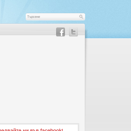
едвайте ни във facebook!