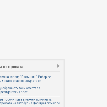
и от пресата
дия на язовир "Пясъчник": Рибар се
, докато спасява лодката си
Добрева отклони оферта за
резидентския пост
рт посочи три възможни причини за
трофата на автобус на Цариградско шосе