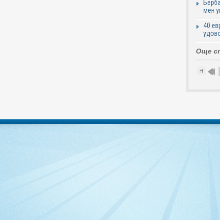
Берба
мен у
40 ев
удово
Още с
Н