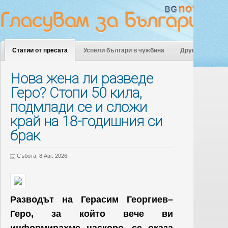
Статии от пресата
Успели българи в чужбина
Други
Нова жена ли разведе
Геро? Стопи 50 кила,
подмлади се и сложи
край на 18-годишния си
брак
Събота, 8 Авг. 2026
Разводът на Герасим Георгиев–
Геро, за който вече ви