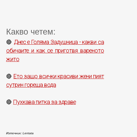
Какво четем:
Днес е Голяма Задушница - какви са
🔴
обичаите и как се приготвя вареното
жито
Ето защо всички красиви жени пият
🔴
сутрин гореща вода
Пухкава питка за здраве
🔴
Източник: Lentata