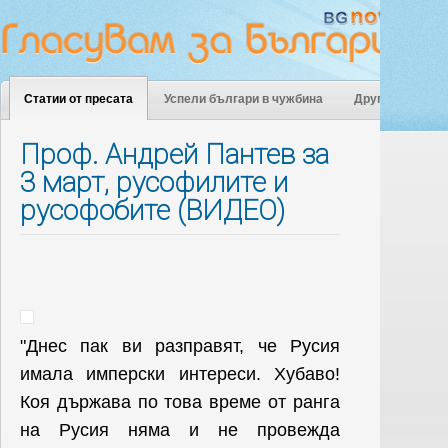
Статии от пресата
Успели българи в чужбина
Други
Проф. Андрей Пантев за
3 март, русофилите и
русофобите (ВИДЕО)
"Днес пак ви разправят, че Русия
имала имперски интереси. Хубаво!
Коя държава по това време от ранга
на Русия няма и не провежда