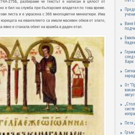
път Е
74А-275Б, разбираме че текстът е написан в цялост от
но е бил на служба при българския владетел по това време.
Предл
учени
тови листа и е украсена с 366 многоцветни миниатюри. Има
 корицата на евангелието са имали масивен обков от злато,
Ваня 
а явно е станала обект на кражба в даден етап.
подч
Емили
Надеж
Герма
след 
Хари
Сигна
зарад
От "П
вакан
авгус
„Стол
систе
изпр
Петя 
Гръм 