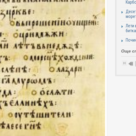
Карб
Десет
море
Лети 
битка
Почи
Още с
Н