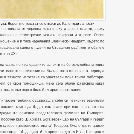
ука. Вероятно текстът се отнася до Календар за пости.
на книгата от червена кожа върху дървени планки, върху
ажения на геометрични мотиви, грифони и лъвове. Освен
ношение е и така наречения „магически квадрат“, където по
графисана сцена от „Деня на Страшния съд“, която обаче е
то на XX в.
ед щателно изследваните аспекти на богослужебната книга
лючителното постижение на българската живопис от периода
че в тяхното изготвяне са участвали поне трима майстори-
кип от свои помощници. Нека сега обаче разясним каква
, когато все още е било българско притежание.
лигиозен требник, съдържащ в себе си четирите евангелия
и пасажи, които да бъдат изказвани при изпълняването на
 документа показват владетелската фамилия на България,
посочен като „В Христа Бога верен цар на българи и гърци“
я суверен „новопокръстената“ Теодора. Около двете царски
Александър – бъдещият български владетел Иван Шишман и