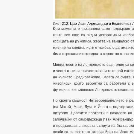
Лист 212. Цар Иван Александър и Евангелист Л
Към момента е съхранена само подвързията 
която все още са видни декоративни изобр
корицата на ръкописа, жертва на вандалско от
мнение на специалисти е трябвало да има изо
била отрязана и открадната вероятно в начало
Миниатюрите на Лондонското евангелие са ср
и често пъти са окачествявани като най-изк
на късното Средновековие. Засега се смята, 
живописци, които вероятно са работели с е
функция е изпълнявало Лондонското евангелие
По своята същност Четвероевангелието е ре
(на Матей, Марк, Лука и Йоан) с подчертан
литургия. Царските портрети в началото на
започвайки от самодържеца Иван Александър, 
и продължава с втората съпруга на български
особи са синовете от втория брак на Иван 