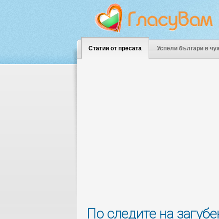
Статии от пресата
Успели българи в чу
По следите на загуб