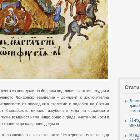
Стати
често са попадали на бележки под линия в статии, студии и
еченото Лондонско евангелие – документ с изключителна
Днес 
е медиевисти от последното столетие е подобен на Светия
давай
с мно
от българското минало, изгубена в хода на османското
ангелие всъщност няма нищо общо с града, чието име носи в
21-го
но хранилище на ценния документ.
минал
Млада
, първоначално е известен като Четвероевангелие на цар