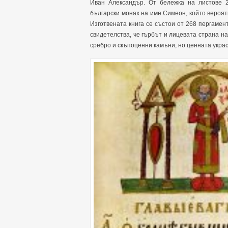
Иван Александър. От бележка на листове 2
български монах на име Симеон, който вероят
Изготвената книга се състои от 268 пергамен
свидетелства, че гърбът и лицевата страна на
сребро и скъпоценни камъни, но ценната украс