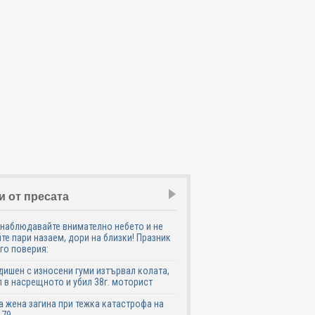
и от пресата
наблюдавайте внимателно небето и не
те пари назаем, дори на близки! Празник
го поверия:
дишен с износени гуми изтървал колата,
 в насрещното и убил 38г. моторист
 жена загина при тежка катастрофа на