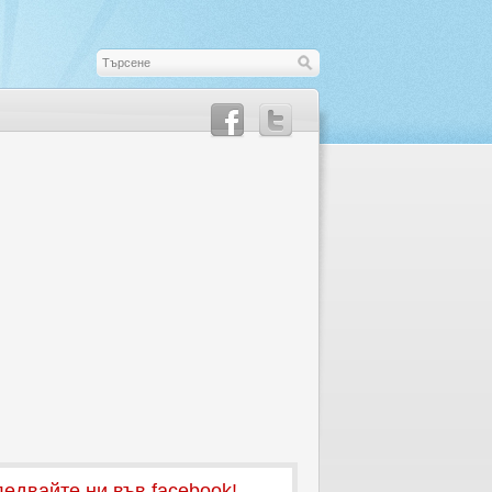
едвайте ни във facebook!