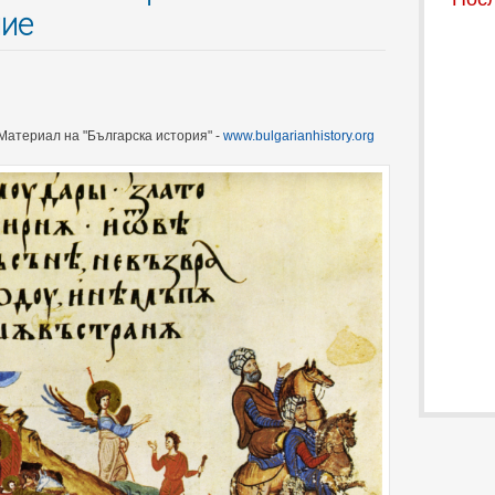
лие
Материал на "Българска история" -
www.bulgarianhistory.org