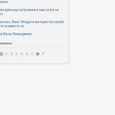
овски
ки румънци натровени в наш хотел на
то
високо, Вики: Младата мотористка загуби
та за живота си
на Васил Казанджиев
татии:
К
1
2
3
4
5
6
7
8
9
10