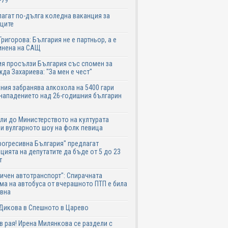
-79
агат по-дълга коледна ваканция за
ците
Григорова: България не е партньор, а е
инена на САЩ
я просълзи България със спомен за
да Захариева: "За мен е чест"
ния забранява алкохола на 5400 гари
нападението над 26-годишния българин
ли до Министерството на културата
и вулгарното шоу на фолк певица
рогресивна България" предлагат
цията на депутатите да бъде от 5 до 23
т
ичен автотранспорт": Спирачната
ма на автобуса от вчерашното ПТП е била
авна
Дикова в Спешното в Царево
в рая! Ирена Милянкова се раздели с