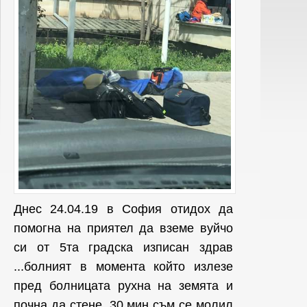
Днес 24.04.19 в София отидох да
помогна на приятел да вземе вуйчо
си от 5та градска изписан здрав
...болният в момента който излезе
пред болницата рухна на земята и
почна да стене .30 мин съм се молил