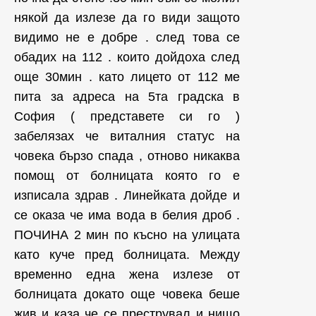
някой да излезе да го види защото
видимо не е добре . след това се
обадих на 112 . които дойдоха след
още 30мин . като лицето от 112 ме
пита за адреса на 5та градска в
София ( представете си го )
забелязах че виталния статус на
човека бързо спада , отново никаква
помощ от болницата която го е
изписала здрав . Линейката дойде и
се оказа че има вода в белия дроб .
ПОЧИНА 2 мин по късно на улицата
като куче пред болницата. Между
временно една жена излезе от
болницата докато още човека беше
жив и каза че се преструвал и нищо