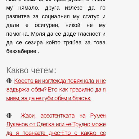
му нямало, друга излезе да го
разпитва за социалния му статус и
дали е осигурен, никой не му
помогна. Моля да се даде гласност и
да се сезира който трябва за това
безхаберие .
Какво четем:
Косата ви изглежда повяхнала и не
🔴
задържа обем? Ето как правилно да я
мием, за да не губи обем и блясък:
Жаси, асестентката на Румен
🔴
Луканов от Сделка или не-Трудно може
да я познаете днес-Ето с какво се