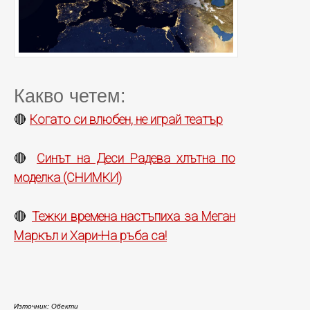
Какво четем:
Когато си влюбен, не играй театър
🔴
Синът на Деси Радева хлътна по
🔴
моделка (СНИМКИ)
Тежки времена настъпиха за Меган
🔴
Маркъл и Хари-На ръба са!
Източник: Обекти