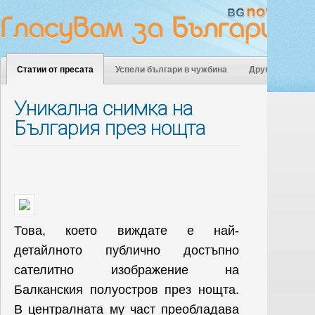
Статии от пресата
Успели българи в чужбина
Други
Уникална снимка на
България през нощта
Това, което виждате е най-
детайлното публично достъпно
сателитно изображение на
Балканския полуостров през нощта.
В централната му част преобладава