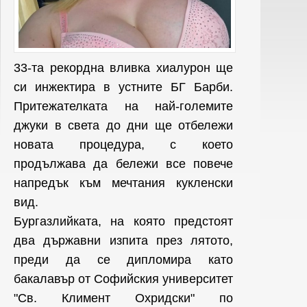
33-та рекордна вливка хиалурон ще
си инжектира в устните БГ Барби.
Притежателката на най-големите
джуки в света до дни ще отбележи
новата процедура, с което
продължава да бележи все повече
напредък към мечтания кукленски
вид.
Бургазлийката, на която предстоят
два държавни изпита през лятото,
преди да се дипломира като
бакалавър от Софийския университет
"Св. Климент Охридски" по