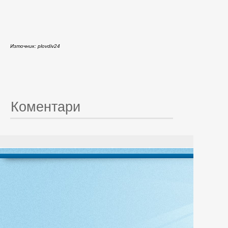
Източник: plovdiv24
Коментари
© 20