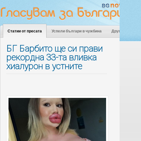
Статии от пресата
Успели българи в чужбина
Други
БГ Барбито ще си прави
рекордна 33-та вливка
хиалурон в устните