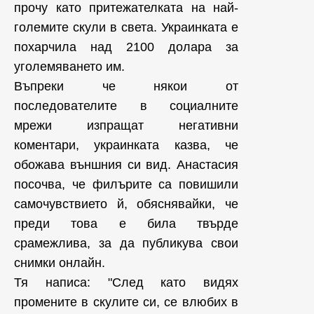
прочу като притежателката на най-
големите скули в света. Украинката е
похарчила над 2100 долара за
уголемяването им.
Въпреки че някои от
последователите в социалните
мрежи изпращат негативни
коментари, украинката казва, че
обожава външния си вид. Анастасия
посочва, че филърите са повишили
самочувствието й, обяснявайки, че
преди това е била твърде
срамежлива, за да публикува свои
снимки онлайн.
Тя написа: "След като видях
промените в скулите си, се влюбих в