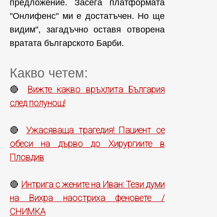
предложение. Засега платформата
"Онлифенс" ми е достатъчен. Но ще
видим", загадъчно оставя отворена
вратата българското Барби.
Какво четем:
Вижте какво връхлита България
🔴
след полунощ!
Ужасяваща трагедия! Пациент се
🔴
обеси на дърво до Хирургиите в
Пловдив
Интрига с жените на Иван: Тези думи
🔴
на Вихра наостриха феновете /
СНИМКА